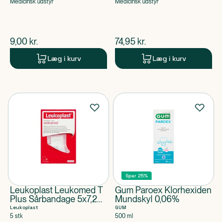
Medicinsk udstyr
Medicinsk udstyr
$
nuværende pris
$
nuværende pris
9,00
kr.
74,95
kr.
Læg i kurv
Læg i kurv
Spar 25%
Leukoplast Leukomed T
Gum Paroex Klorhexiden
Plus Sårbandage 5x7,2
Mundskyl 0,06%
cm
Leukoplast
GUM
5 stk
500 ml