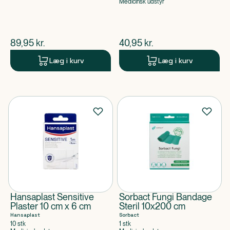
Medicinsk udstyr
$
nuværende pris
$
nuværende pris
89,95
kr.
40,95
kr.
Læg i kurv
Læg i kurv
Hansaplast Sensitive
Sorbact Fungi Bandage
Plaster 10 cm x 6 cm
Steril 10x200 cm
Hansaplast
Sorbact
10 stk
1 stk