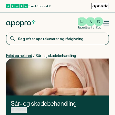
TrustScore 4.8
Gå til hovedindhold
Open/close menu
Log ind
Recept
Log ind
Kurv
Fritid og helbred
/
Sår- og skadebehandling
Sår- og skadebehandling
Du har fundet vej til vores udvalg af produkter til sår- og
Læs mere