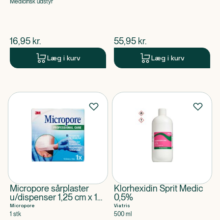
Medicinsk udstyr
$
nuværende pris
$
nuværende pris
16,95
kr.
55,95
kr.
Læg i kurv
Læg i kurv
Micropore sårplaster
Klorhexidin Sprit Medic
u/dispenser 1,25 cm x 10
0,5%
m
Micropore
Viatris
1 stk
500 ml