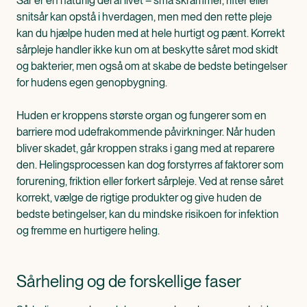
Sår er en naturlig del af livet – små skrammer, rifter eller
snitsår kan opstå i hverdagen, men med den rette pleje
kan du hjælpe huden med at hele hurtigt og pænt. Korrekt
sårpleje handler ikke kun om at beskytte såret mod skidt
og bakterier, men også om at skabe de bedste betingelser
for hudens egen genopbygning.
Huden er kroppens største organ og fungerer som en
barriere mod udefrakommende påvirkninger. Når huden
bliver skadet, går kroppen straks i gang med at reparere
den. Helingsprocessen kan dog forstyrres af faktorer som
forurening, friktion eller forkert sårpleje. Ved at rense såret
korrekt, vælge de rigtige produkter og give huden de
bedste betingelser, kan du mindske risikoen for infektion
og fremme en hurtigere heling.
Sårheling og de forskellige faser