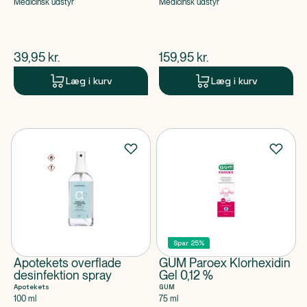
Medicinsk udstyr
Medicinsk udstyr
$
nuværende pris
$
nuværende pris
39,95
kr.
159,95
kr.
Læg i kurv
Læg i kurv
Spar 25%
Apotekets overflade
GUM Paroex Klorhexidin
desinfektion spray
Gel 0,12 %
Apotekets
GUM
100 ml
75 ml