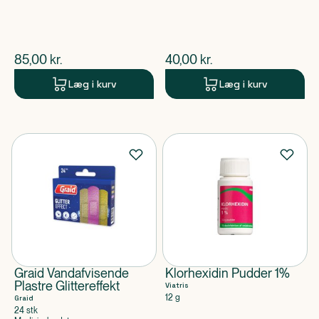
$
nuværende pris
$
nuværende pris
85,00
kr.
40,00
kr.
Læg i kurv
Læg i kurv
Graid Vandafvisende
Klorhexidin Pudder 1%
Plastre Glittereffekt
Viatris
12 g
Graid
24 stk