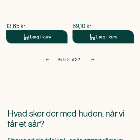
$
nuværende pris
$
nuværende pris
13,65
kr.
69,10
kr.
Læg i kurv
Læg i kurv
Side
2
af
22
Hvad sker der med huden, når vi
får et sår?