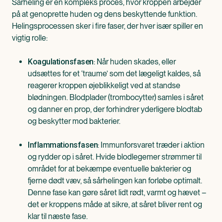
Sårheling er en kompleks proces, hvor kroppen arbejder
på at genoprette huden og dens beskyttende funktion.
Helingsprocessen sker i fire faser, der hver især spiller en
vigtig rolle:
: Når huden skades, eller
Koagulationsfasen
udsættes for et ‘traume’ som det lægeligt kaldes, så
reagerer kroppen øjeblikkeligt ved at standse
blødningen. Blodplader (trombocytter) samles i såret
og danner en prop, der forhindrer yderligere blodtab
og beskytter mod bakterier.
: Immunforsvaret træder i aktion
Inflammationsfasen
og rydder op i såret. Hvide blodlegemer strømmer til
området for at bekæmpe eventuelle bakterier og
fjerne dødt væv, så sårhelingen kan forløbe optimalt.
Denne fase kan gøre såret lidt rødt, varmt og hævet –
det er kroppens måde at sikre, at såret bliver rent og
klar til næste fase.