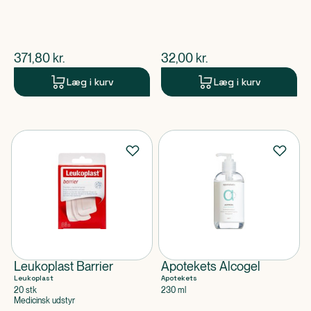
$
nuværende pris
$
nuværende pris
371,80
kr.
32,00
kr.
Læg i kurv
Læg i kurv
Leukoplast Barrier
Apotekets Alcogel
Leukoplast
Apotekets
20 stk
230 ml
Medicinsk udstyr