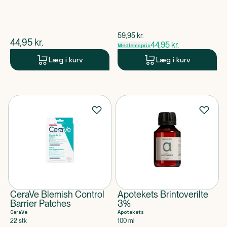
$
gammel pris
59,95
kr.
$
nuværende pris
44,95
kr.
44,95
kr.
Medlemspris
Læg i kurv
Læg i kurv
CeraVe Blemish Control
Apotekets Brintoverilte
Barrier Patches
3%
CeraVe
Apotekets
22 stk
100 ml