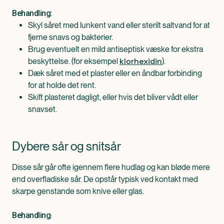
Behandling:
Skyl såret med lunkent vand eller sterilt saltvand for at
fjerne snavs og bakterier.
Brug eventuelt en mild antiseptisk væske for ekstra
klorhexidin
beskyttelse. (for eksempel
).
Dæk såret med et plaster eller en åndbar forbinding
for at holde det rent.
Skift plasteret dagligt, eller hvis det bliver vådt eller
snavset.
Dybere sår og snitsår
Disse sår går ofte igennem flere hudlag og kan bløde mere
end overfladiske sår. De opstår typisk ved kontakt med
skarpe genstande som knive eller glas.
:
Behandling