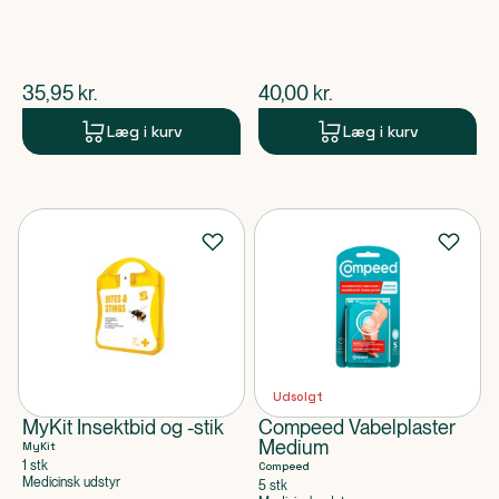
$
nuværende pris
$
nuværende pris
35,95
kr.
40,00
kr.
Læg i kurv
Læg i kurv
Udsolgt
MyKit Insektbid og -stik
Compeed Vabelplaster
Medium
MyKit
1 stk
Compeed
Medicinsk udstyr
5 stk