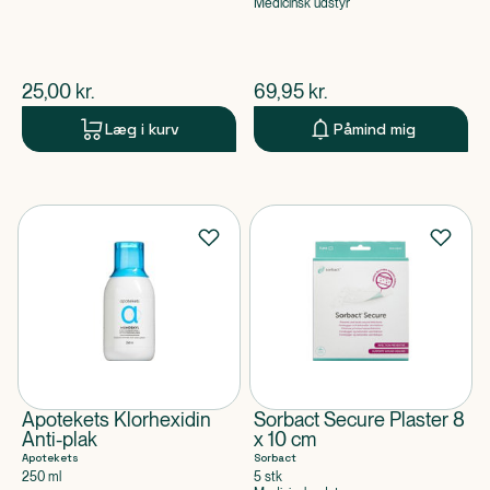
Medicinsk udstyr
$
nuværende pris
$
nuværende pris
25,00
kr.
69,95
kr.
Læg i kurv
Påmind mig
Apotekets Klorhexidin
Sorbact Secure Plaster 8
Anti-plak
x 10 cm
Apotekets
Sorbact
250 ml
5 stk