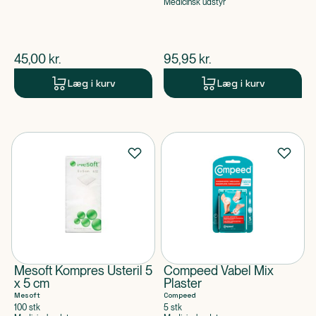
Medicinsk udstyr
$
nuværende pris
$
nuværende pris
45,00
kr.
95,95
kr.
Læg i kurv
Læg i kurv
Mesoft Kompres Usteril 5
Compeed Vabel Mix
x 5 cm
Plaster
Mesoft
Compeed
100 stk
5 stk