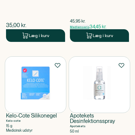
$
gammel pris
45,95
kr.
$
nuværende pris
35,00
kr.
34,45
kr.
Medlemspris
Læg i kurv
Læg i kurv
Kelo-Cote Silikonegel
Apotekets
Desinfektionsspray
Kelo-cote
15 g
Apotekets
Medicinsk udstyr
50 ml