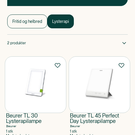
Lysterapi
Lysterapi 1 af 0
Fritid og helbred
Lysterapi
2
produkter
Beurer TL 30
Beurer TL 45 Perfect
Lysterapilampe
Day Lysterapilampe
Beurer
Beurer
1 stk
1 stk