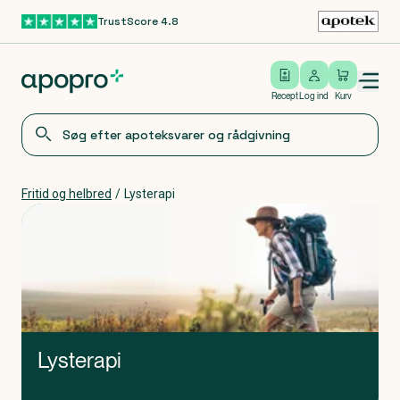
TrustScore 4.8
Gå til hovedindhold
Open/close menu
Log ind
Recept
Log ind
Kurv
Fritid og helbred
/
Lysterapi
Lysterapi