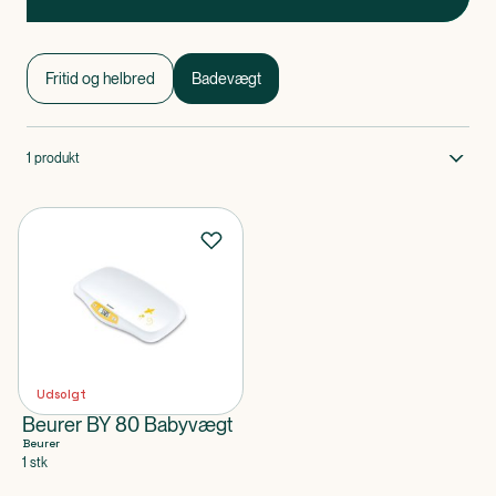
Badevægt
Badevægt 1 af 0
Fritid og helbred
Badevægt
1
produkt
Udsolgt
Beurer BY 80 Babyvægt
Beurer
1 stk