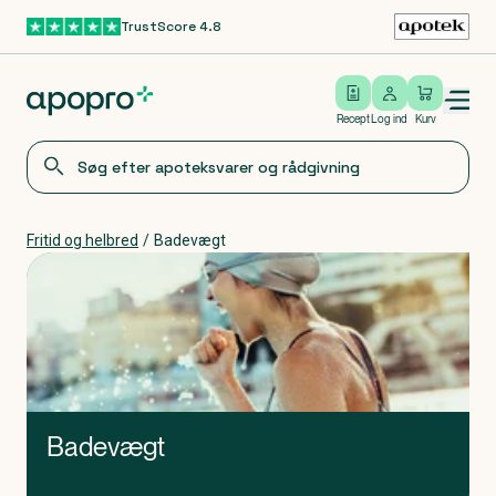
TrustScore 4.8
Gå til hovedindhold
Open/close menu
Log ind
Recept
Log ind
Kurv
Fritid og helbred
/
Badevægt
Badevægt