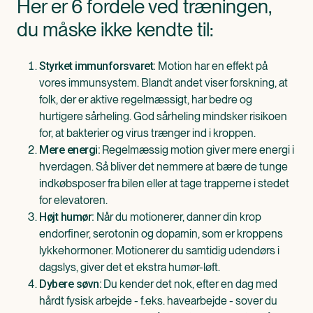
Her er 6 fordele ved træningen,
du måske ikke kendte til:
Motion har en effekt på
Styrket immunforsvaret:
vores immunsystem. Blandt andet viser forskning, at
folk, der er aktive regelmæssigt, har bedre og
hurtigere sårheling. God sårheling mindsker risikoen
for, at bakterier og virus trænger ind i kroppen.
Regelmæssig motion giver mere energi i
Mere energi:
hverdagen. Så bliver det nemmere at bære de tunge
indkøbsposer fra bilen eller at tage trapperne i stedet
for elevatoren.
Når du motionerer, danner din krop
Højt humør:
endorfiner, serotonin og dopamin, som er kroppens
lykkehormoner. Motionerer du samtidig udendørs i
dagslys, giver det et ekstra humør-løft.
Du kender det nok, efter en dag med
Dybere søvn:
hårdt fysisk arbejde - f.eks. havearbejde - sover du