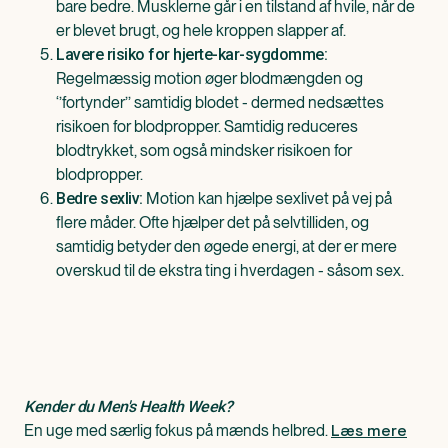
bare bedre. Musklerne går i en tilstand af hvile, når de
er blevet brugt, og hele kroppen slapper af.
Lavere risiko for hjerte-kar-sygdomme:
Regelmæssig motion øger blodmængden og
‘’fortynder’’ samtidig blodet - dermed nedsættes
risikoen for blodpropper. Samtidig reduceres
blodtrykket, som også mindsker risikoen for
blodpropper.
Motion kan hjælpe sexlivet på vej på
Bedre sexliv:
flere måder. Ofte hjælper det på selvtilliden, og
samtidig betyder den øgede energi, at der er mere
overskud til de ekstra ting i hverdagen - såsom sex.
Kender du Men's Health Week?
Læs mere
En uge med særlig fokus på mænds helbred.