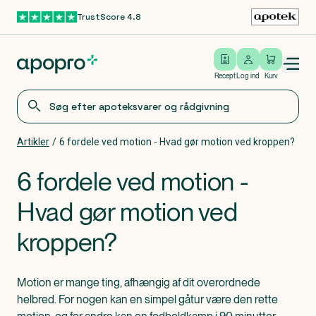
TrustScore 4.8
Gå til hovedindhold
Open/close menu
Log ind
Recept
Log ind
Kurv
Artikler
/
6 fordele ved motion - Hvad gør motion ved kroppen?
6 fordele ved motion -
Hvad gør motion ved
kroppen?
Motion er mange ting, afhængig af dit overordnede
helbred. For nogen kan en simpel gåtur være den rette