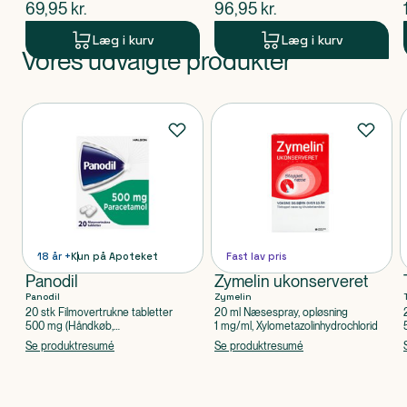
$
nuværende pris
$
nuværende pris
69,95
kr.
96,95
kr.
Læg i kurv
Læg i kurv
Vores udvalgte produkter
Produkt 1 af 0
Produkter
18 år +
Kun på Apoteket
Fast lav pris
Panodil
Zymelin ukonserveret
Panodil
Zymelin
20 stk Filmovertrukne tabletter
20 ml Næsespray, opløsning
500 mg (Håndkøb,
1 mg/ml, Xylometazolinhydrochlorid
apoteksforbeholdt), Paracetamol
Se produktresumé
Se produktresumé