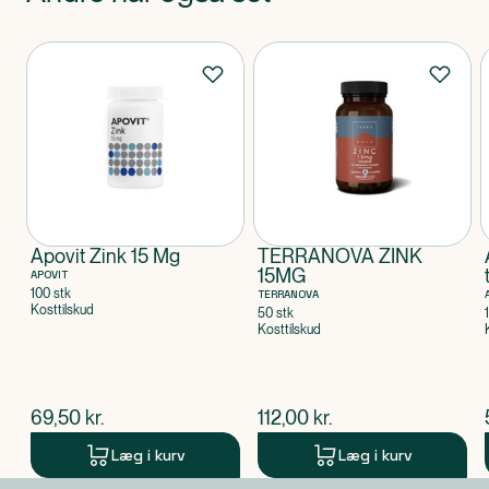
Produkter
Apovit Zink 15 Mg
TERRANOVA ZINK
15MG
APOVIT
100 stk
TERRANOVA
Kosttilskud
50 stk
Kosttilskud
$
nuværende pris
$
nuværende pris
69,50
kr.
112,00
kr.
Læg i kurv
Læg i kurv