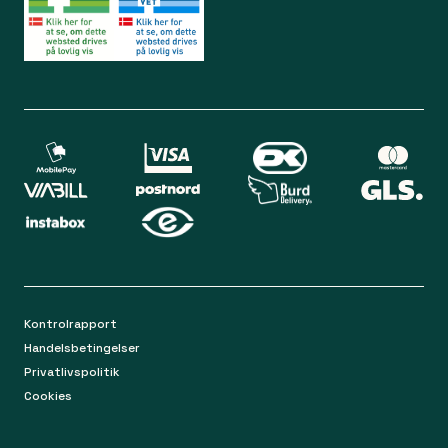
Lørdag 09.00 - 12.00
Bliv medlem
Spørgsmål og svar
Din sikkerhed
Levering
Chat
Mandag-torsdag 9.00 - 16.00
Returnering
Fredag 9.00 - 15.00
Kontakt os på mail
apoteket@apopro.dk
På hverdage besvarer vi inden for 24 timer
Kontrolrapport
Handelsbetingelser
Privatlivspolitik
Cookies