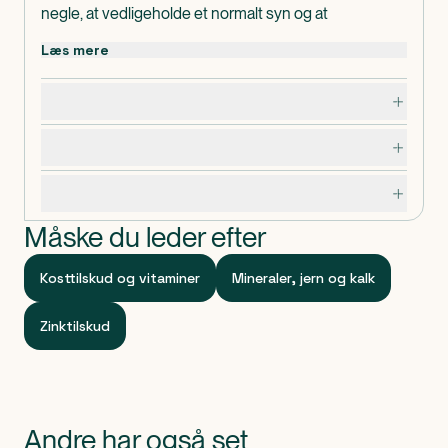
negle, at vedligeholde et normalt syn og at
vedligeholde normale knogler.
Læs mere
Dispenseringsform
Tabletter.
Dosering, opbevaring og indhold
Advarsler og forsigtighedsregler
Specifikationer
Måske du leder efter
Kosttilskud og vitaminer
Mineraler, jern og kalk
Zinktilskud
Andre har også set