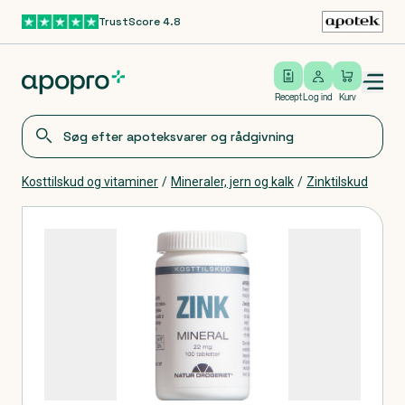
TrustScore 4.8
Gå til hovedindhold
Open/close menu
Log ind
Recept
Log ind
Kurv
Kosttilskud og vitaminer
/
Mineraler, jern og kalk
/
Zinktilskud