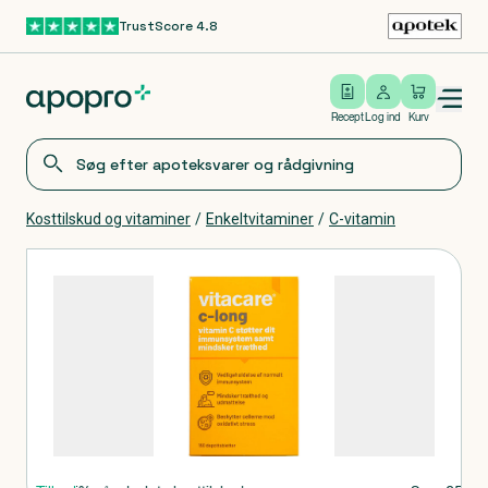
TrustScore 4.8
Gå til hovedindhold
Open/close menu
Log ind
Recept
Log ind
Kurv
Kosttilskud og vitaminer
/
Enkeltvitaminer
/
C-vitamin