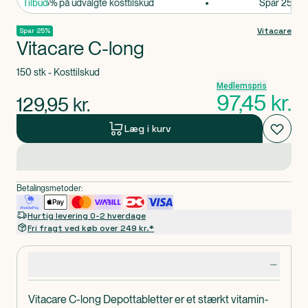
Spar 25% på udvalgte kosttilskud
Tilbud
Spar 25% på 
Vitacare
Spar 25%
Vitacare C-long
150 stk - Kosttilskud
Medlemspris
97,45
kr.
129,95
kr.
Læg i kurv
Betalingsmetoder:
Hurtig levering 0-2 hverdage
Fri fragt ved køb over 249 kr.*
Produktdetaljer
Vitacare C-long Depottabletter er et stærkt vitamin-