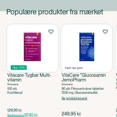
Populære produkter fra mærket
Produkter
Spar 25%
Fast lav pris
Vitacare Tygbar Multi-
VitaCare "Glucosamin
vitamin
JemoPharm
Vitacare
Vitacare
100 stk
90 stk Filmovertrukne tabletter
Kosttilskud
1500 mg, Glucosaminsulfat
natriumchlorid
Se produktresumé
$
gammel pris
129,95
kr.
$
nuværende pris
249,95
kr.
97,45
kr.
Medlemspris