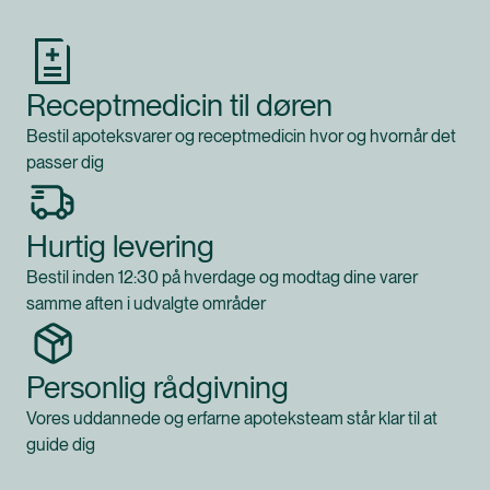
Hydroxypropylmetylcellulose, kalciumsulfat,
magnesiumkarbonat, polyætylenglycol,
hydroxypropylcellulose, mikrokrystallinsk cellulose,
riboflavin), antiklumpningsmiddel (siliciumdioxid),
Receptmedicin til døren
overfladebehandlingsmidler (shellak, polysorbat,
polyvinylpyrrolidon).
Bestil apoteksvarer og receptmedicin hvor og hvornår det
passer dig
Opbevaring
Opbevares uden for små børns rækkevidde.
Hurtig levering
Vær opmærksom på
Bestil inden 12:30 på hverdage og modtag dine varer
Bør kun efter aftale med læge eller
samme aften i udvalgte områder
sundhedsplejerske anvendes af gravide eller børn
under 11 år.
Kosttilskud bør ikke træde i stedet for en sund og
Personlig rådgivning
varieret kost.
Vores uddannede og erfarne apoteksteam står klar til at
guide dig
Klassificeres som
Produktet klassificeres som et kosttilskud.