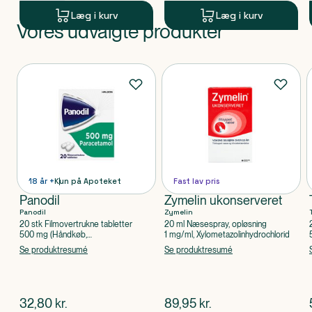
Læg i kurv
Læg i kurv
Vores udvalgte produkter
Produkt 1 af 0
Produkter
18 år +
Kun på Apoteket
Fast lav pris
Panodil
Zymelin ukonserveret
Panodil
Zymelin
20 stk Filmovertrukne tabletter
20 ml Næsespray, opløsning
500 mg (Håndkøb,
1 mg/ml, Xylometazolinhydrochlorid
apoteksforbeholdt), Paracetamol
Se produktresumé
Se produktresumé
$
nuværende pris
$
nuværende pris
32,80
kr.
89,95
kr.