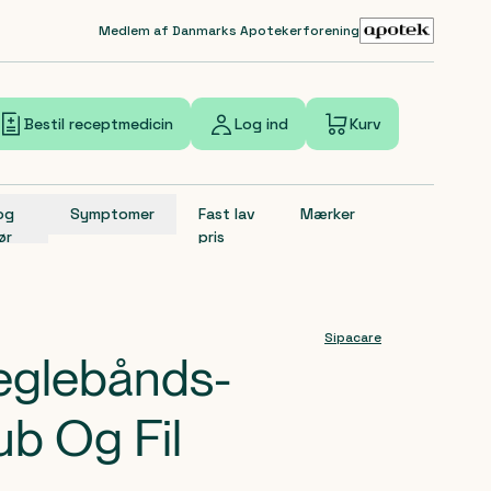
Medlem af Danmarks Apotekerforening
Bestil receptmedicin
Log ind
Kurv
 og
Symptomer
Fast lav
Mærker
ør
pris
Sipacare
eglebånds-
ub Og Fil