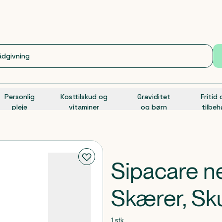
Personlig
Kosttilskud og
Graviditet
Fritid
pleje
vitaminer
og børn
tilbeh
Sipacare n
Skærer, Sk
1 stk