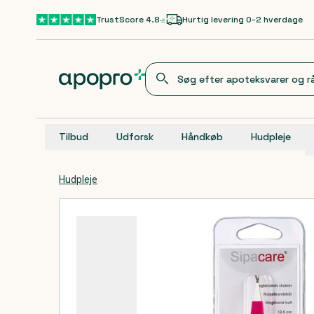
Gå til hovedindhold
TrustScore 4.8
Hurtig levering 0-2 hverdage
Tilbud
Udforsk
Håndkøb
Hudpleje
Hudpleje