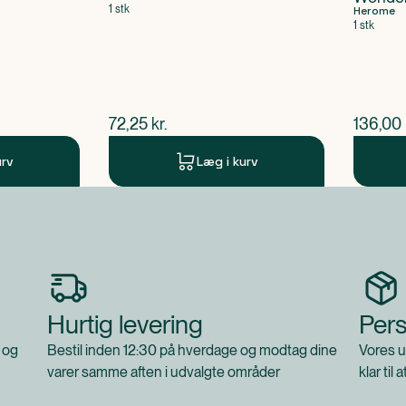
1 stk
Herome
1 stk
$
nuværende pris
$
nuvær
72,25
kr.
136,00
urv
Læg i kurv
Hurtig levering
Pers
 og
Bestil inden 12:30 på hverdage og modtag dine
Vores u
varer samme aften i udvalgte områder
klar til 