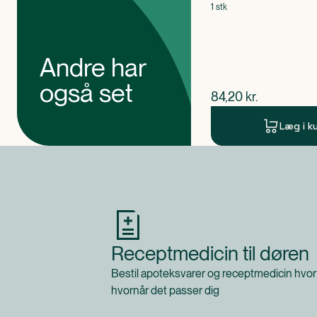
1 stk
Andre har
også set
$
nuværende pris
84,20
kr.
Læg i k
Produkt 1 af 0
Receptmedicin til døren
Bestil apoteksvarer og receptmedicin hvor
hvornår det passer dig