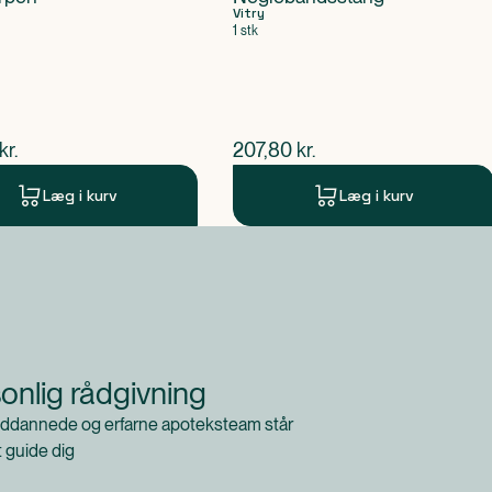
Vitry
1 stk
ende pris
$
nuværende pris
kr.
207,80
kr.
Læg i kurv
Læg i kurv
onlig rådgivning
ddannede og erfarne apoteksteam står
at guide dig