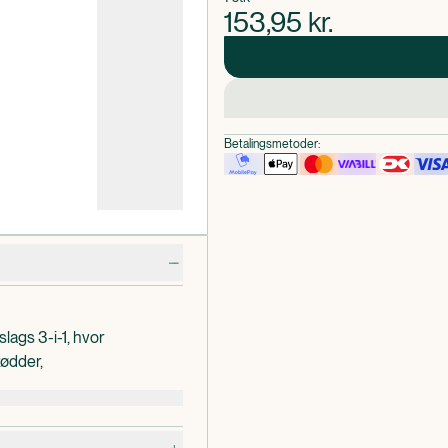
153,95
kr.
Betalingsmetoder:
lags 3-i-1, hvor
rødder,
ånd ned, og filen bruges