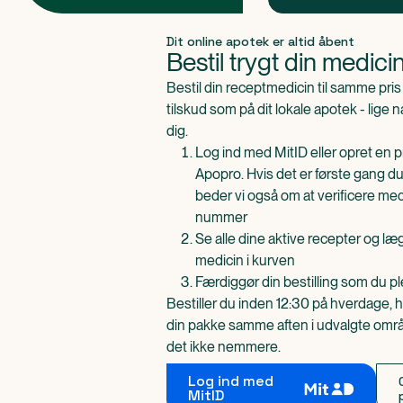
Produkt 1 af 0
Dit online apotek er altid åbent
Bestil trygt din medici
Bestil din receptmedicin til samme pr
tilskud som på dit lokale apotek - lige 
dig.
Log ind med MitID eller opret en pr
Apopro. Hvis det er første gang du
beder vi også om at verificere me
nummer
Se alle dine aktive recepter og l
medicin i kurven
Færdiggør din bestilling som du pl
Bestiller du inden 12:30 på hverdage, h
din pakke samme aften i udvalgte områd
det ikke nemmere.
Log ind med
MitID