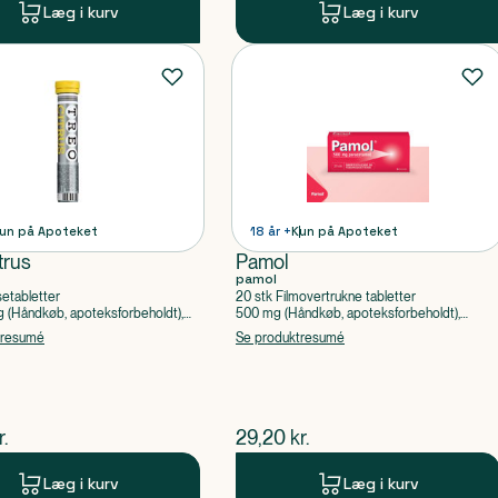
Læg i kurv
Læg i kurv
un på Apoteket
18 år +
Kun på Apoteket
trus
Pamol
pamol
setabletter
20 stk Filmovertrukne tabletter
(Håndkøb, apoteksforbeholdt),
500 mg (Håndkøb, apoteksforbeholdt),
ylsyre, Caffein
Paracetamol
tresumé
Se produktresumé
ende pris
$
nuværende pris
r.
29,20
kr.
Læg i kurv
Læg i kurv