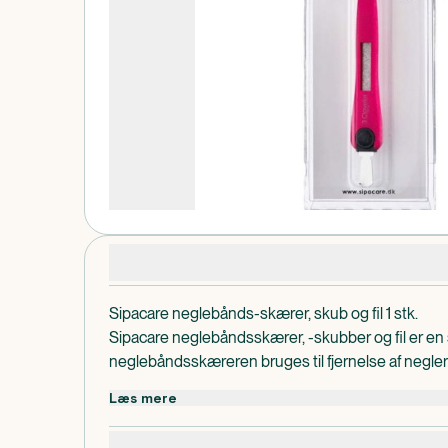
Produktdetaljer
Sipacare neglebånds-skærer, skub og fil 1 stk.
Sipacare neglebåndsskærer, -skubber og fil er en s
neglebåndsskæreren bruges til fjernelse af negle
neglebåndsskubberen bruges til at skubbe negleb
Læs mere
til at file negle med.
Dosis og anvendelse