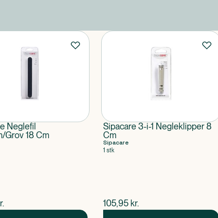
e Neglefil
Sipacare 3-i-1 Negleklipper 8
/Grov 18 Cm
Cm
Sipacare
1 stk
ende pris
$
nuværende pris
r.
105,95
kr.