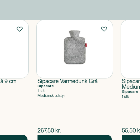
rå 9 cm
Sipacare Varmedunk Grå
Sipacar
Sipacare
Medium
1 stk
Sipacare
Medicinsk udstyr
1 stk
$
nuværende pris
$
nuvær
267,50
kr.
55,50
k