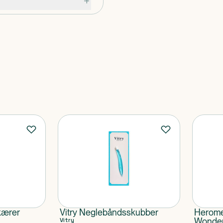
kærer
Vitry Neglebåndsskubber
Herome 
Vitry
Wonde