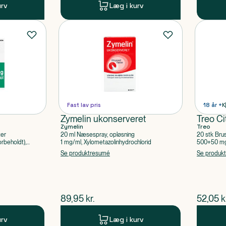
urv
Læg i kurv
Fast lav pris
18 år +
K
Zymelin ukonserveret
Treo Ci
Zymelin
Treo
ter
20 ml Næsespray, opløsning
20 stk Bru
rbeholdt),
1 mg/ml, Xylometazolinhydrochlorid
500+50 mg 
Acetylsalic
Se produktresumé
Se produk
$
nuværende pris
$
nuvær
89,95
kr.
52,05
k
urv
Læg i kurv