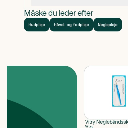
Specifikationer
Anvendes til manicure og pedicure.
Måske du leder efter
Hudpleje
Hånd- og fodpleje
Neglepleje
Produkter
Vitry Neglebåndss
Vitry