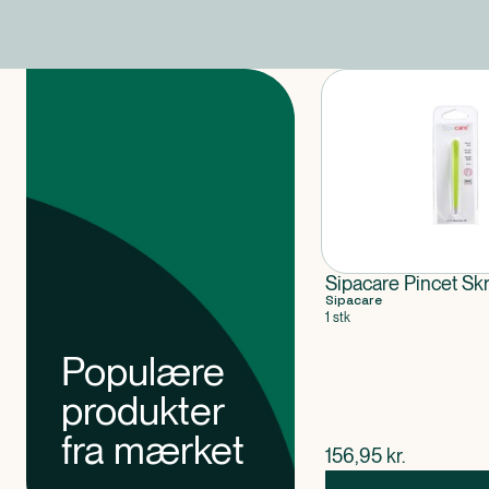
Produkter
Sipacare Pincet Sk
Sipacare
1 stk
Populære
produkter
fra mærket
$
nuværende pris
156,95
kr.