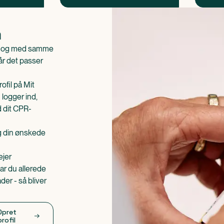
n
is og med samme
når det passer
ofil på Mit
 logger ind,
d dit CPR-
æg din ønskede
ejer
ar du allerede
er - så bliver
Opret
profil