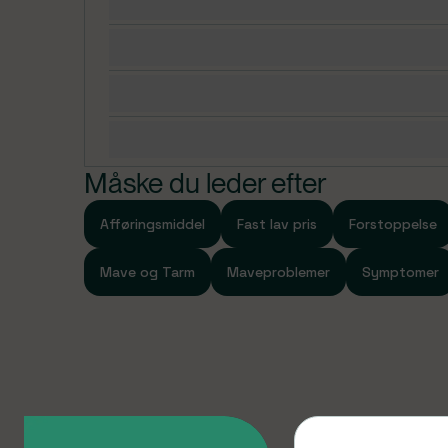
Dosering, opbevaring og indhold
I pakningerne med medicin findes en patientvejled
læse grundigt, inden du tager medicinen. Hvis du e
Bivirkninger
medicinen, bør du kontakte egen læge.
Advarsler og forsigtighedsregler
Specifikationer
Måske du leder efter
Afføringsmiddel
Fast lav pris
Forstoppelse
Mave og Tarm
Maveproblemer
Symptomer
Produkter