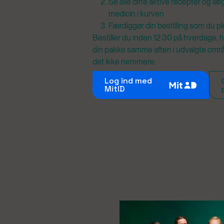
Se alle dine aktive recepter og l
medicin i kurven
Færdiggør din bestilling som du pl
Bestiller du inden 12:30 på hverdage, h
din pakke samme aften i udvalgte områd
det ikke nemmere.
Log ind med
MitID