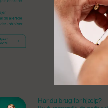
æg din ønskede
ejer
ar du allerede
er - så bliver
Opret
profil
Har du brug for hjælp?