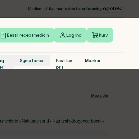
Medlem af Danmarks Apotekerforening
Bestil receptmedicin
Log ind
Kurv
 og
Symptomer
Fast lav
Mærker
ør
pris
Moxalole
aliumchlorid - Natriumchlorid - Natriumhydrogencarbonat -