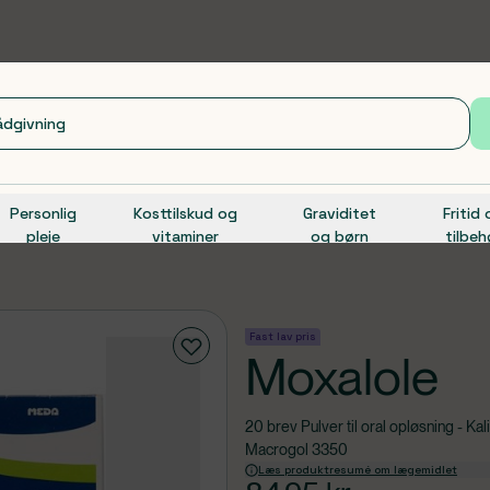
Personlig
Kosttilskud og
Graviditet
Fritid
pleje
vitaminer
og børn
tilbeh
Fast lav pris
Moxalole
20 brev Pulver til oral opløsning - K
Macrogol 3350
Læs produktresumé om lægemidlet