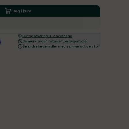
Læg i kurv
Hurtig levering 0-2 hverdage
Bemærk, ingen returret på lægemidler
Se andre lægemidler med samme aktive stof