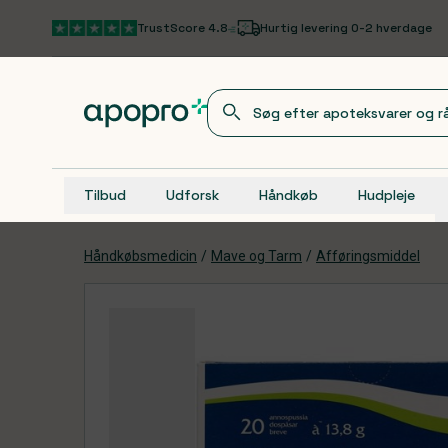
Gå til hovedindhold
TrustScore 4.8
Hurtig levering 0-2 hverdage
Tilbud
Udforsk
Håndkøb
Hudpleje
Håndkøbsmedicin
/
Mave og Tarm
/
Afføringsmiddel