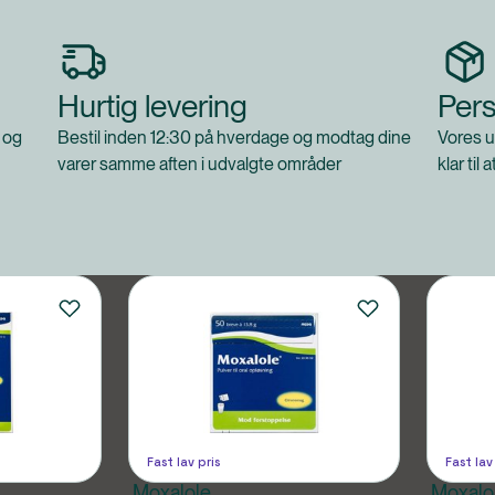
Hurtig levering
Pers
 og
Bestil inden 12:30 på hverdage og modtag dine
Vores u
varer samme aften i udvalgte områder
klar til 
Fast lav pris
Fast lav
Moxalole
Moxalo