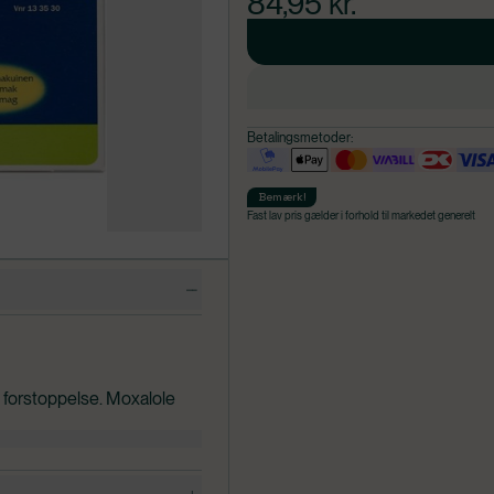
84,95
kr.
Betalingsmetoder:
Bemærk
!
Fast lav pris gælder i forhold til markedet generelt
k forstoppelse. Moxalole
armen, så forstoppelse
 indeklemt afføring.
lægens anvisning.