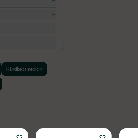
ning, som du altid bør
r i tvivl, om du må bruge
Håndkøbsmedicin