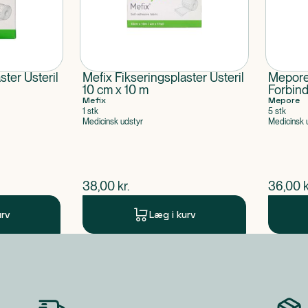
ster Usteril
Mefix Fikseringsplaster Usteril
Mepore
10 cm x 10 m
Forbin
Mefix
Mepore
1 stk
5 stk
Medicinsk udstyr
Medicinsk 
$
nuværende pris
$
nuvær
38,00
kr.
36,00
k
urv
Læg i kurv