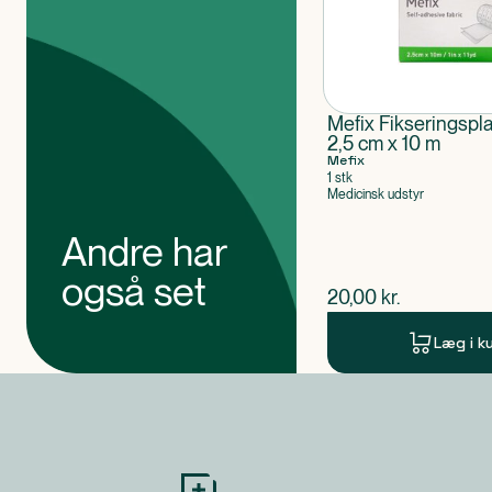
Mefix Fikseringspla
2,5 cm x 10 m
Mefix
1 stk
Medicinsk udstyr
Andre har
også set
$
nuværende pris
20,00
kr.
Læg i k
Produkt 1 af 0