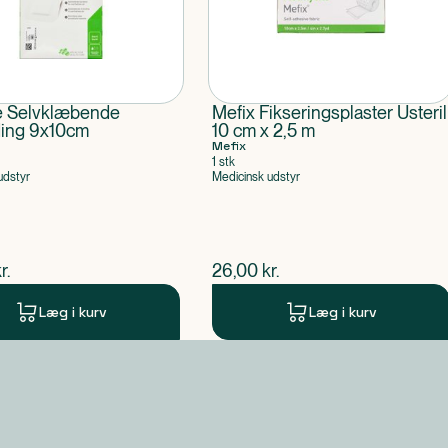
 Selvklæbende
Mefix Fikseringsplaster Usteril
ding 9x10cm
10 cm x 2,5 m
Mefix
1 stk
udstyr
Medicinsk udstyr
ende pris
$
nuværende pris
r.
26,00
kr.
Læg i kurv
Læg i kurv