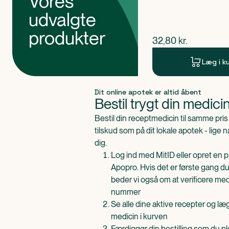
Vores
udvalgte
produkter
$
nuværende pris
32,80
kr.
Læg i k
Produkt 1 af 0
Dit online apotek er altid åbent
Bestil trygt din medici
Bestil din receptmedicin til samme pr
tilskud som på dit lokale apotek - lige 
dig.
Log ind med MitID eller opret en pr
Apopro. Hvis det er første gang du
beder vi også om at verificere me
nummer
Se alle dine aktive recepter og l
medicin i kurven
Færdiggør din bestilling som du pl