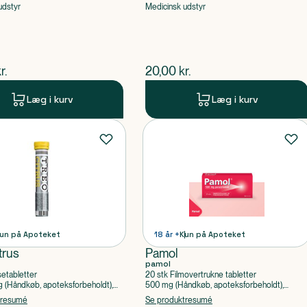
udstyr
Medicinsk udstyr
ende pris
$
nuværende pris
r.
20,00
kr.
Læg i kurv
Læg i kurv
un på Apoteket
18 år +
Kun på Apoteket
trus
Pamol
pamol
setabletter
20 stk Filmovertrukne tabletter
(Håndkøb, apoteksforbeholdt),
500 mg (Håndkøb, apoteksforbeholdt),
ylsyre, Caffein
Paracetamol
tresumé
Se produktresumé