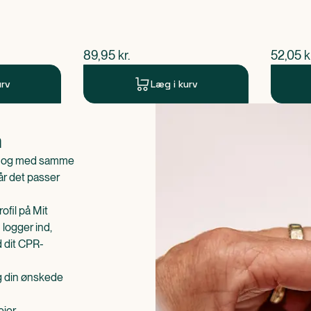
$
nuværende pris
$
nuvær
89,95
kr.
52,05
k
urv
Læg i kurv
n
is og med samme
når det passer
ofil på Mit
 logger ind,
d dit CPR-
æg din ønskede
ejer