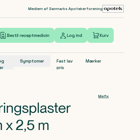
Medlem af Danmarks Apotekerforening
Bestil receptmedicin
Log ind
Kurv
 og
Symptomer
Fast lav
Mærker
ør
pris
Mefix
ringsplaster
m x 2,5 m