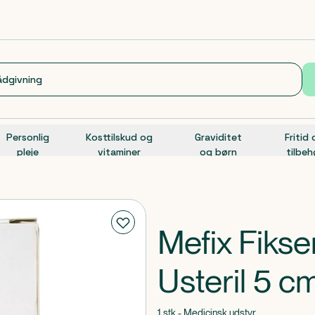
Personlig
Kosttilskud og
Graviditet
Fritid
pleje
vitaminer
og børn
tilbeh
Mefix Fikse
Usteril 5 c
1 stk - Medicinsk udstyr