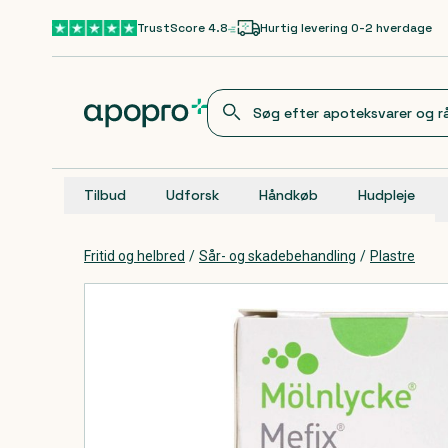
Gå til hovedindhold
TrustScore 4.8
Hurtig levering 0-2 hverdage
Tilbud
Udforsk
Håndkøb
Hudpleje
Fritid og helbred
/
Sår- og skadebehandling
/
Plastre
Produkter