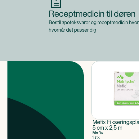
Receptmedicin til døren
Bestil apoteksvarer og receptmedicin hvor
hvornår det passer dig
Produkter
Mefix Fikseringspla
5 cm x 2,5 m
Mefix
1 stk