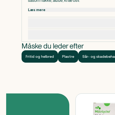
såsom nakke, albue, knæ osv.
Kan også benyttes til fiksering af kanyler og dræn.
Læs mere
Dosering, opbevaring og indhold
Specifikationer
Måske du leder efter
Fritid og helbred
Plastre
Sår- og skadebeha
Produkter