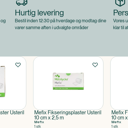
Hurtig levering
Pers
 og
Bestil inden 12:30 på hverdage og modtag dine
Vores u
varer samme aften i udvalgte områder
klar til 
ster Usteril
Mefix Fikseringsplaster Usteril
Mefix F
10 cm x 2,5 m
10 cm x
Mefix
Mefix
1 stk
1 stk