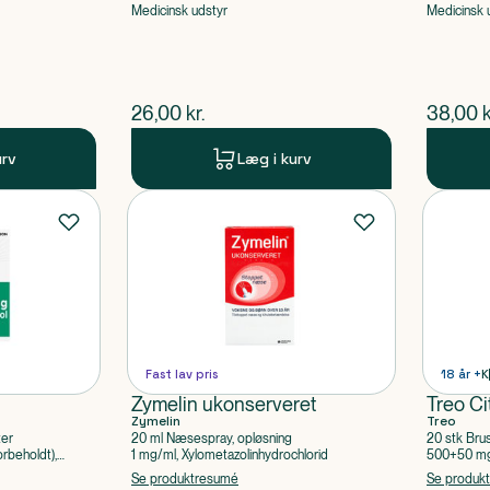
Medicinsk udstyr
Medicinsk 
$
nuværende pris
$
nuvær
26,00
kr.
38,00
k
urv
Læg i kurv
Fast lav pris
18 år +
K
Zymelin ukonserveret
Treo Ci
Zymelin
Treo
ter
20 ml Næsespray, opløsning
20 stk Bru
rbeholdt),
1 mg/ml, Xylometazolinhydrochlorid
500+50 mg 
Acetylsalic
Se produktresumé
Se produk