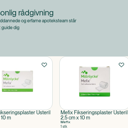
onlig rådgivning
ddannede og erfarne apoteksteam står
at guide dig
ikseringsplaster Usteril
Mefix Fikseringsplaster Usteril
 10 m
2,5 cm x 10 m
Mefix
1 stk