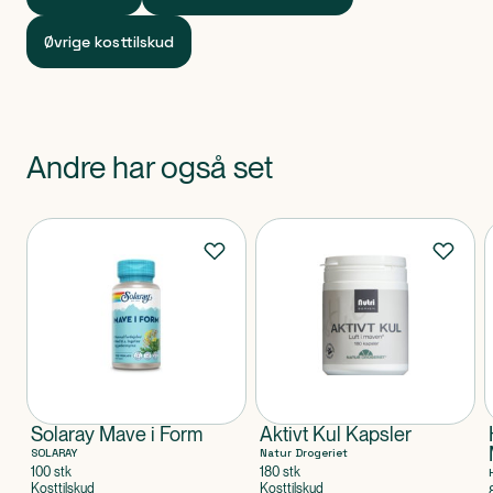
Pulver
Øvrige kosttilskud
Andre har også set
Produkter
Solaray Mave i Form
Aktivt Kul Kapsler
SOLARAY
Natur Drogeriet
100 stk
180 stk
Kosttilskud
Kosttilskud