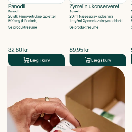
Panodil
Zymelin ukonserveret
Panodil
Zymelin
20 stk Filmovertrukne tabletter
20 ml Næsespray, opløsning
500 mg (Håndkøb,
1 mg/ml, Xylometazolinhydrochlorid
apoteksforbeholdt), Paracetamol
Se produktresumé
Se produktresumé
$
nuværende pris
$
nuværende pris
32,80
kr.
89,95
kr.
Læg i kurv
Læg i kurv
Produkt 1 af 0