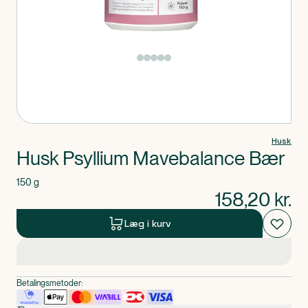
Produkt 1 af 0
Husk
Husk Psyllium Mavebalance Bær
150 g
158,20
kr.
Læg i kurv
Betalingsmetoder: