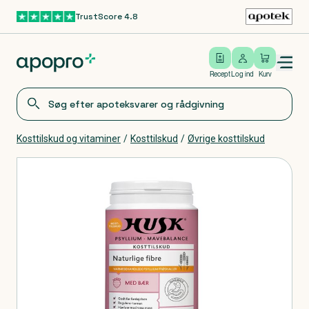
TrustScore 4.8
Gå til hovedindhold
Open/close menu
Log ind
Recept
Log ind
Kurv
Kosttilskud og vitaminer
/
Kosttilskud
/
Øvrige kosttilskud
Produkter