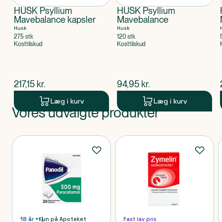
HUSK Psyllium
HUSK Psyllium
Mavebalance kapsler
Mavebalance
Husk
Husk
275 stk
120 stk
Kosttilskud
Kosttilskud
$
nuværende pris
$
nuværende pris
217,15
kr.
94,95
kr.
Læg i kurv
Læg i kurv
Vores udvalgte produkter
Produkt 1 af 0
Produkter
18 år +
Kun på Apoteket
Fast lav pris