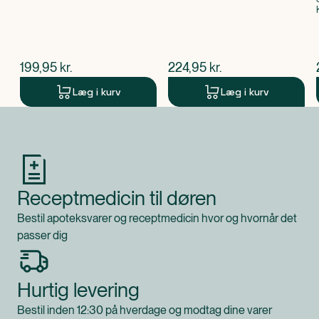
$
nuværende pris
$
nuværende pris
199,95
kr.
224,95
kr.
Læg i kurv
Læg i kurv
Produkt 1 af 0
Receptmedicin til døren
Bestil apoteksvarer og receptmedicin hvor og hvornår det
passer dig
Hurtig levering
Bestil inden 12:30 på hverdage og modtag dine varer