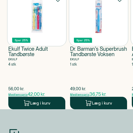
Spar 25%
Spar 25%
Ekulf Twice Adult
Dr. Barman's Superbrush
Tandbørste
Tandbørste Voksen
EKULF
EKULF
4 stk
1 stk
$
gammel pris
$
gammel pris
56,00
kr.
49,00
kr.
42,00
kr.
36,75
kr.
Medlemspris
Medlemspris
Læg i kurv
Læg i kurv
Produkt 1 af 0