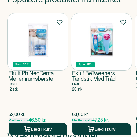
Produkter
Spar 25%
Spar 25%
Ekulf Ph NeoDenta
Ekulf BeTweeners
Mellemrumsbørster
Tandstik Med Tråd
EKULF
EKULF
12 stk
20 stk
$
gammel pris
$
gammel pris
62,00
kr.
63,00
kr.
46,50
kr.
47,25
kr.
Medlemspris
Medlemspris
Læg i kurv
Læg i kurv
Vores udvalgte produkter