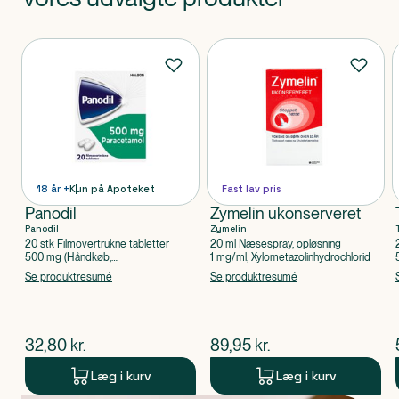
Produkt 1 af 0
Produkter
18 år +
Kun på Apoteket
Fast lav pris
Panodil
Zymelin ukonserveret
Panodil
Zymelin
20 stk Filmovertrukne tabletter
20 ml Næsespray, opløsning
500 mg (Håndkøb,
1 mg/ml, Xylometazolinhydrochlorid
apoteksforbeholdt), Paracetamol
Se produktresumé
Se produktresumé
$
nuværende pris
$
nuværende pris
32,80
kr.
89,95
kr.
Læg i kurv
Læg i kurv