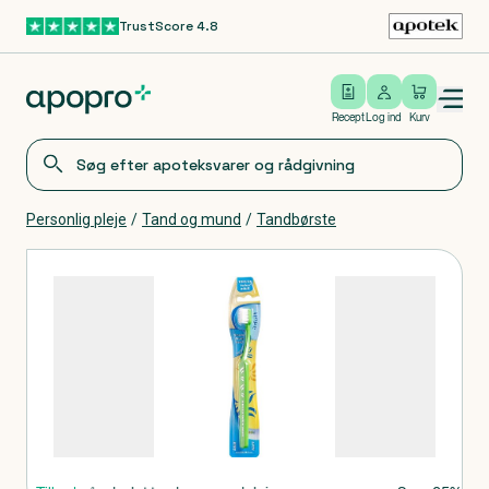
TrustScore 4.8
Gå til hovedindhold
Open/close menu
Log ind
Recept
Log ind
Kurv
Personlig pleje
/
Tand og mund
/
Tandbørste