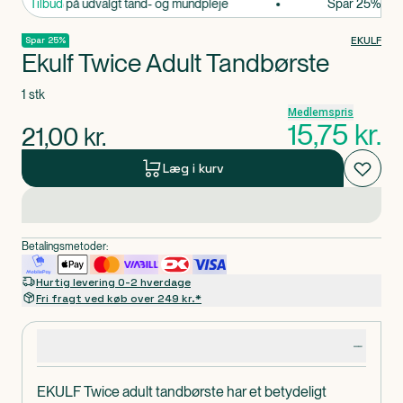
Spar 25% på udvalgt tand- og mundpleje
Tilbud
Spar 25% på ud
EKULF
Spar 25%
Ekulf Twice Adult Tandbørste
1 stk
Medlemspris
15,75
kr.
21,00
kr.
Læg i kurv
Betalingsmetoder:
Hurtig levering 0-2 hverdage
Fri fragt ved køb over 249 kr.*
Produktdetaljer
EKULF Twice adult tandbørste har et betydeligt