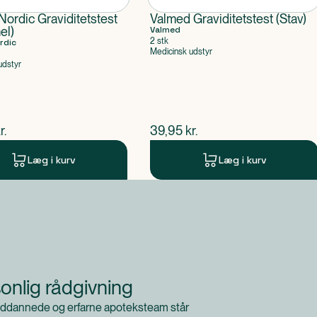
Nordic Graviditetstest
Valmed Graviditetstest (Stav)
el)
Valmed
2 stk
rdic
Medicinsk udstyr
udstyr
ende pris
$
nuværende pris
r.
39,95
kr.
Læg i kurv
Læg i kurv
onlig rådgivning
ddannede og erfarne apoteksteam står