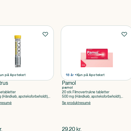
un på Apoteket
18 år +
Kun på Apoteket
trus
Pamol
pamol
setabletter
20 stk Filmovertrukne tabletter
(Håndkøb, apoteksforbeholdt),
500 mg (Håndkøb, apoteksforbeholdt),
ylsyre, Caffein
Paracetamol
tresumé
Se produktresumé
ende pris
$
nuværende pris
r.
29,20
kr.