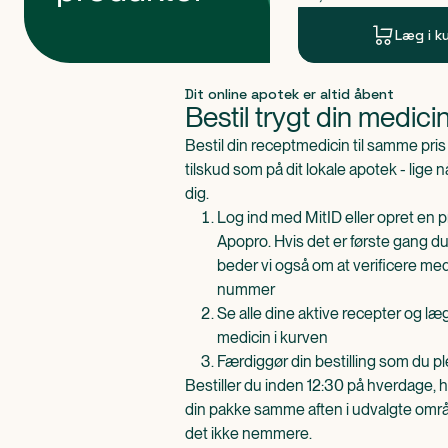
Læg i k
Produkt 1 af 0
Dit online apotek er altid åbent
Bestil trygt din medici
Bestil din receptmedicin til samme pr
tilskud som på dit lokale apotek - lige 
dig.
Log ind med MitID eller opret en pr
Apopro. Hvis det er første gang du
beder vi også om at verificere me
nummer
Se alle dine aktive recepter og l
medicin i kurven
Færdiggør din bestilling som du pl
Bestiller du inden 12:30 på hverdage, h
din pakke samme aften i udvalgte områd
det ikke nemmere.