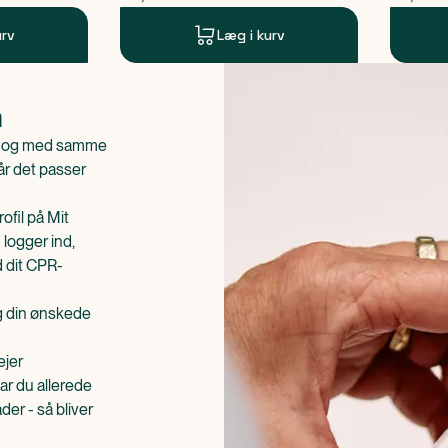
urv
Læg i kurv
n
is og med samme
når det passer
ofil på Mit
 logger ind,
d dit CPR-
æg din ønskede
ejer
ar du allerede
er - så bliver