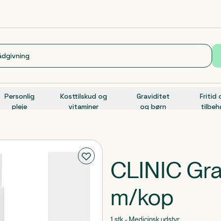
Personlig
Kosttilskud og
Graviditet
Fritid
pleje
vitaminer
og børn
tilbeh
CLINIC Grav
m/kop
1 stk - Medicinsk udstyr