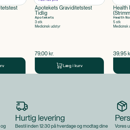
tetstest
Apotekets Graviditetstest
Health 
Tidlig
(Strimm
Apotekets
Health No
3 stk
5 stk
Medicinsk udstyr
Medicinsk 
$
nuværende pris
$
nuvær
79,00
kr.
39,95
k
urv
Læg i kurv
Hurtig levering
Pers
 og
Bestil inden 12:30 på hverdage og modtag dine
Vores u