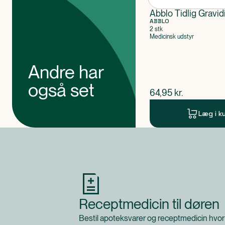
Abblo Tidlig Gravidi
ABBLO
2 stk
Medicinsk udstyr
Andre har
også set
$
nuværende pris
64,95
kr.
Læg i k
Produkt 1 af 0
Receptmedicin til døren
Bestil apoteksvarer og receptmedicin hvor