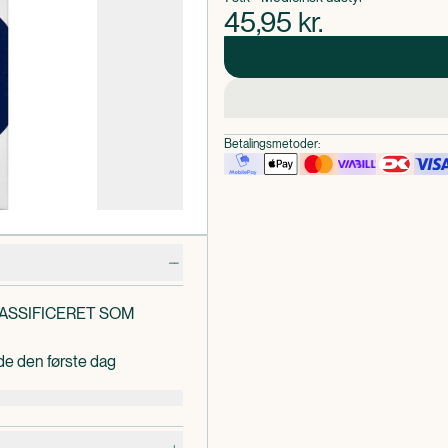
45,95
kr.
Betalingsmetoder:
LASSIFICERET SOM
ede den første dag
 sikker at bruge.