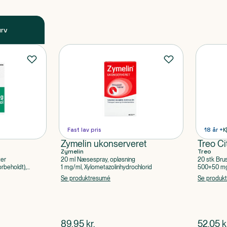
urv
Fast lav pris
18 år +
K
Zymelin ukonserveret
Treo Ci
Zymelin
Treo
ter
20 ml Næsespray, opløsning
20 stk Bru
rbeholdt),
1 mg/ml, Xylometazolinhydrochlorid
500+50 mg 
Acetylsalic
Se produktresumé
Se produk
$
nuværende pris
$
nuvær
89,95
kr.
52,05
k