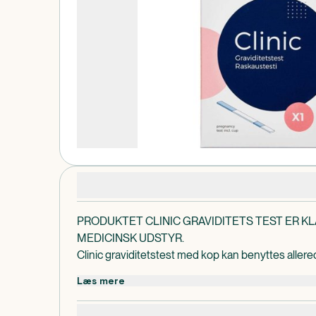
Produktdetaljer
PRODUKTET CLINIC GRAVIDITETS TEST ER K
MEDICINSK UDSTYR.
Clinic graviditetstest med kop kan benyttes aller
menstruationen udebliver.
Læs mere
Det er ikke nødvendigt at benytte morgenurin.
Testen har en sikkerhed på over 99%, og er nem og