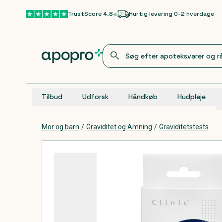
Gå til hovedindhold
TrustScore 4.8
Hurtig levering 0-2 hverdage
Tilbud
Udforsk
Håndkøb
Hudpleje
Mor og barn
/
Graviditet og Amning
/
Graviditetstests