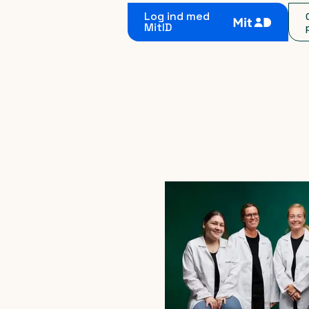
Log ind med
MitID