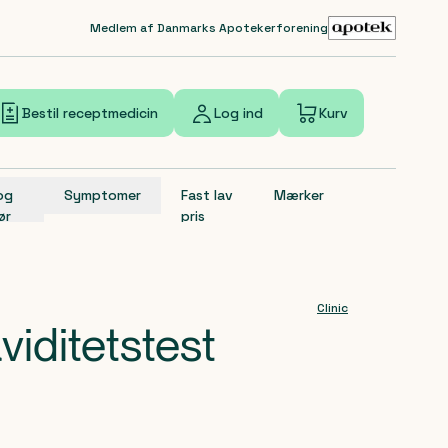
Medlem af Danmarks Apotekerforening
Bestil receptmedicin
Log ind
Kurv
 og
Symptomer
Fast lav
Mærker
ør
pris
Clinic
iditetstest