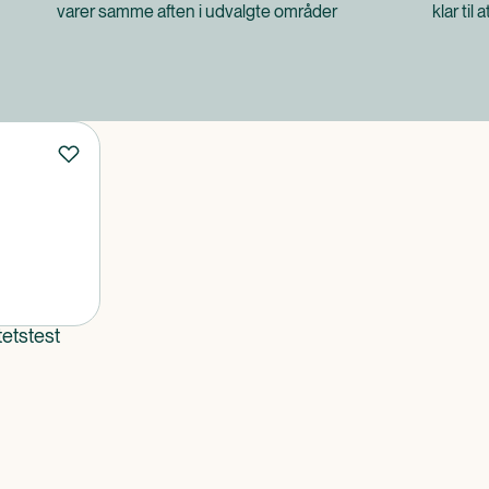
varer samme aften i udvalgte områder
klar til 
tetstest