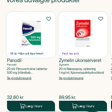
Produkt 1 af 0
Produkter
18 år +
Kun på Apoteket
Fast lav pris
Panodil
Zymelin ukonserveret
Panodil
Zymelin
20 stk Filmovertrukne tabletter
20 ml Næsespray, opløsning
500 mg (Håndkøb,
1 mg/ml, Xylometazolinhydrochlorid
apoteksforbeholdt), Paracetamol
Se produktresumé
Se produktresumé
$
nuværende pris
$
nuværende pris
32,80
kr.
89,95
kr.
Læg i kurv
Læg i kurv