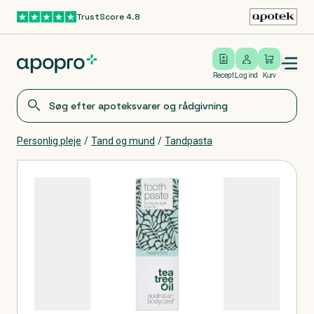
TrustScore 4.8
Gå til hovedindhold
Open/close menu
Log ind
Recept
Log ind
Kurv
Personlig pleje
/
Tand og mund
/
Tandpasta