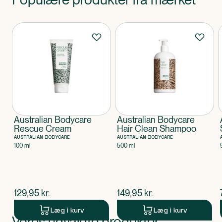
Produkter
Australian Bodycare
Australian Bodycare
Rescue Cream
Hair Clean Shampoo
AUSTRALIAN BODYCARE
AUSTRALIAN BODYCARE
100 ml
500 ml
$
nuværende pris
$
nuværende pris
129,95
kr.
149,95
kr.
Læg i kurv
Læg i kurv
Vores udvalgte produkter