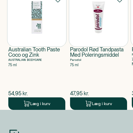
Australian Tooth Paste
Parodol Rød Tandpasta
Coco og Zink
Med Poleringsmiddel
AUSTRALIAN BODYCARE
Parodol
75 ml
75 ml
$
nuværende pris
$
nuværende pris
54,95
kr.
47,95
kr.
Læg i kurv
Læg i kurv
Produkt 1 af 0