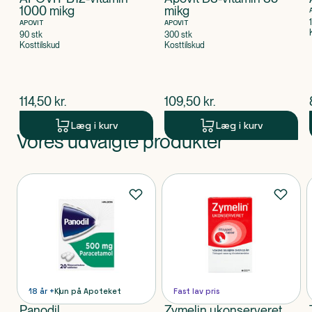
1000 mikg
mikg
APOVIT
APOVIT
90 stk
300 stk
Kosttilskud
Kosttilskud
$
nuværende pris
$
nuværende pris
114,50
kr.
109,50
kr.
Læg i kurv
Læg i kurv
Vores udvalgte produkter
Produkt 1 af 0
Produkter
18 år +
Kun på Apoteket
Fast lav pris
Panodil
Zymelin ukonserveret