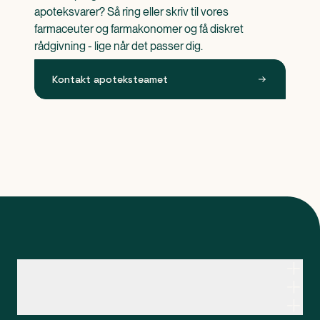
apoteksvarer? Så ring eller skriv til vores 
farmaceuter og farmakonomer og få diskret 
rådgivning - lige når det passer dig.
Kontakt apoteksteamet
Kontakt apoteksteamet
Genveje
Om Apopro
Apopro Online Apotek