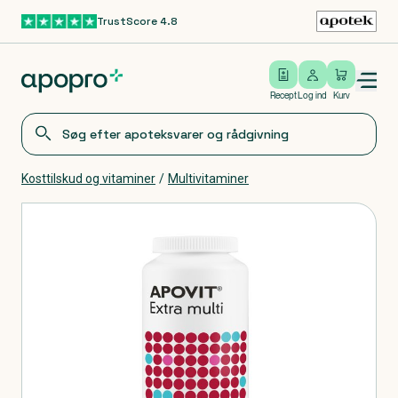
TrustScore 4.8
Gå til hovedindhold
Open/close menu
Log ind
Recept
Log ind
Kurv
Kosttilskud og vitaminer
/
Multivitaminer
Produkter