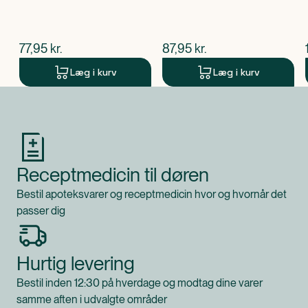
$
nuværende pris
$
nuværende pris
77,95
kr.
87,95
kr.
Læg i kurv
Læg i kurv
Produkt 1 af 0
Receptmedicin til døren
Bestil apoteksvarer og receptmedicin hvor og hvornår det
passer dig
Hurtig levering
Bestil inden 12:30 på hverdage og modtag dine varer
samme aften i udvalgte områder