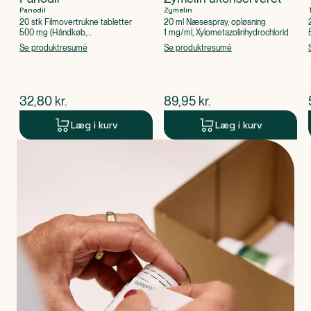
Panodil
Zymelin
20 stk Filmovertrukne tabletter
20 ml Næsespray, opløsning
500 mg (Håndkøb,
1 mg/ml, Xylometazolinhydrochlorid
apoteksforbeholdt), Paracetamol
Se produktresumé
Se produktresumé
$
nuværende pris
$
nuværende pris
32,80
kr.
89,95
kr.
Læg i kurv
Læg i kurv
Produkt 1 af 0