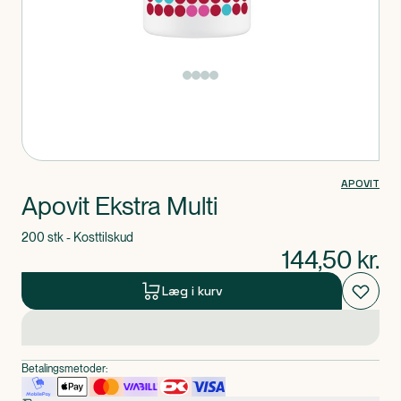
Produkt 1 af 0
APOVIT
Apovit Ekstra Multi
200 stk - Kosttilskud
144,50
kr.
Læg i kurv
Betalingsmetoder: