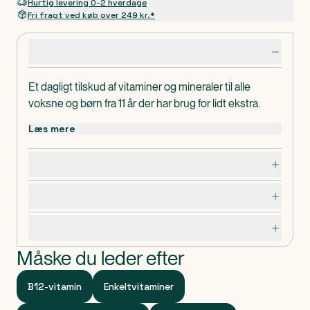
Hurtig levering 0-2 hverdage
Fri fragt ved køb over 249 kr.*
Produktdetaljer
Et dagligt tilskud af vitaminer og mineraler til alle
voksne og børn fra 11 år der har brug for lidt ekstra.
Læs mere
Dosering, opbevaring og indhold
Advarsler og forsigtighedsregler
Specifikationer
Måske du leder efter
B12-vitamin
Enkeltvitaminer