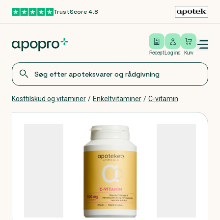
TrustScore 4.8
Gå til hovedindhold
Open/close menu
Log ind
Recept
Log ind
Kurv
Kosttilskud og vitaminer
/
Enkeltvitaminer
/
C-vitamin