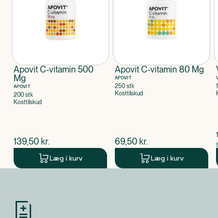
sundhedsplejerske anvendes af gravide eller børn
under 11 år. Kosttilskud bør ikke træde i stedet for
varieret kost.
Klassificeret som
Produktet er et kosttilskud.
Apovit C-vitamin 500
Varenummer
Apovit C-vitamin 80 Mg
Mg
APOVIT
220222
250 stk
APOVIT
Kosttilskud
200 stk
Kosttilskud
$
nuværende pris
$
nuværende pris
139,50
kr.
69,50
kr.
Læg i kurv
Læg i kurv
Produkt 1 af 0