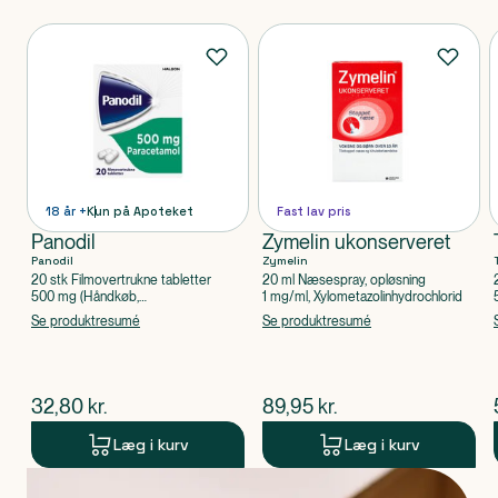
Produkter
18 år +
Kun på Apoteket
Fast lav pris
Panodil
Zymelin ukonserveret
Panodil
Zymelin
20 stk Filmovertrukne tabletter
20 ml Næsespray, opløsning
500 mg (Håndkøb,
1 mg/ml, Xylometazolinhydrochlorid
apoteksforbeholdt), Paracetamol
Se produktresumé
Se produktresumé
$
nuværende pris
$
nuværende pris
32,80
kr.
89,95
kr.
Læg i kurv
Læg i kurv
Produkt 1 af 0