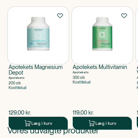
Produkter
Apotekets Magnesium
Apotekets Multivitamin
Depot
Apotekets
300 stk
Apotekets
Kosttilskud
200 stk
Kosttilskud
$
nuværende pris
$
nuværende pris
129,00
kr.
119,00
kr.
Læg i kurv
Læg i kurv
Vores udvalgte produkter
Produkt 1 af 0