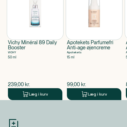
Vichy Minéral 89 Daily
Apotekets Parfumefri
Booster
Anti-age øjencreme
VICHY
Apotekets
50 ml
15 ml
$
nuværende pris
$
nuværende pris
239,00
kr.
99,00
kr.
Læg i kurv
Læg i kurv
Produkt 1 af 0