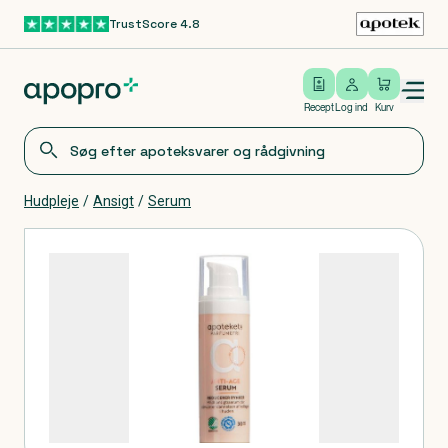
TrustScore 4.8
Gå til hovedindhold
Open/close menu
Log ind
Recept
Log ind
Kurv
Hudpleje
/
Ansigt
/
Serum