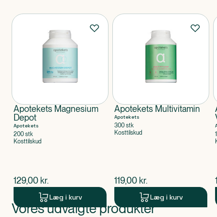
Produkter
Apotekets Magnesium
Apotekets Multivitamin
Depot
Apotekets
300 stk
Apotekets
Kosttilskud
200 stk
Kosttilskud
$
nuværende pris
$
nuværende pris
129,00
kr.
119,00
kr.
Læg i kurv
Læg i kurv
Vores udvalgte produkter
Produkt 1 af 0