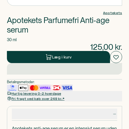
Apotekets
Apotekets Parfumefri Anti-age
serum
30 ml
125,00
kr.
Læg i kurv
Betalingsmetoder:
Hurtig levering 0-2 hverdage
Fri fragt ved køb over 249 kr.*
Produktdetaljer
Apotekets anti-age serum er en intensivt serum uden