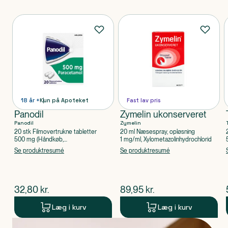
Produkter
18 år +
Kun på Apoteket
Fast lav pris
Panodil
Zymelin ukonserveret
Panodil
Zymelin
20 stk Filmovertrukne tabletter
20 ml Næsespray, opløsning
500 mg (Håndkøb,
1 mg/ml, Xylometazolinhydrochlorid
apoteksforbeholdt), Paracetamol
Se produktresumé
Se produktresumé
$
nuværende pris
$
nuværende pris
32,80
kr.
89,95
kr.
Læg i kurv
Læg i kurv
Produkt 1 af 0