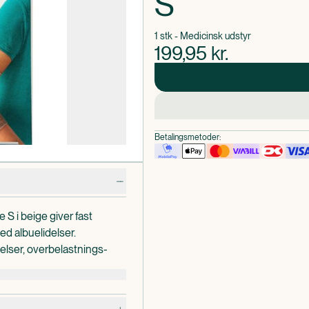
S
1 stk - Medicinsk udstyr
199,95
kr.
Betalingsmetoder:
S i beige giver fast
d albuelidelser.
elser, overbelastnings-
albuesmerter.
dt garn giver vedvarende