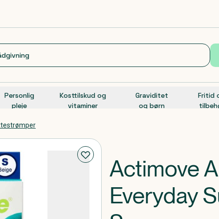
Personlig
Kosttilskud og
Graviditet
Fritid
pleje
vitaminer
og børn
tilbeh
øttestrømper
Actimove A
Everyday S