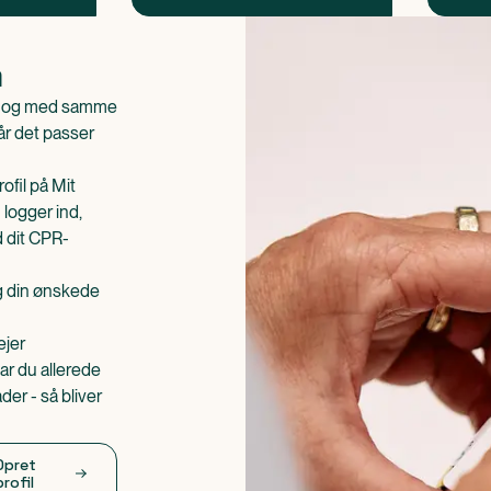
n
is og med samme
når det passer
ofil på Mit
 logger ind,
d dit CPR-
æg din ønskede
ejer
ar du allerede
er - så bliver
Opret
profil