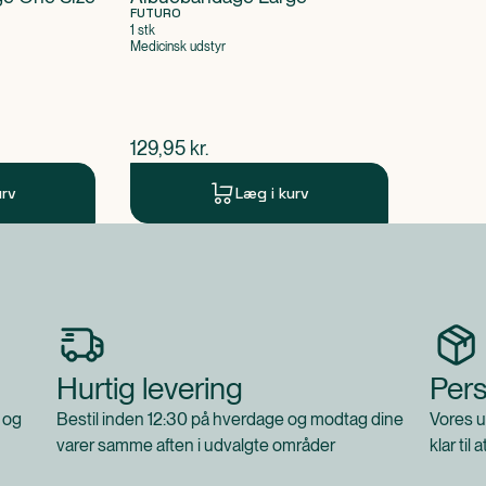
FUTURO
1 stk
Medicinsk udstyr
$
nuværende pris
129,95
kr.
urv
Læg i kurv
Hurtig levering
Pers
 og
Bestil inden 12:30 på hverdage og modtag dine
Vores u
varer samme aften i udvalgte områder
klar til 