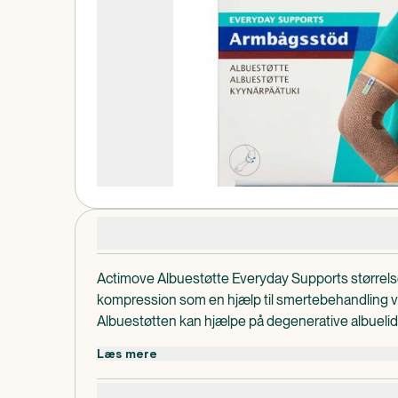
Produktdetaljer
Actimove Albuestøtte Everyday Supports størrelse 
kompression som en hjælp til smertebehandling ve
Albuestøtten kan hjælpe på degenerative albuelid
eller repetitiv belastningssyndromer og kroniske 
Læs mere
Forstærkede kanter giver lang holdbarhed, og blø
komfort.