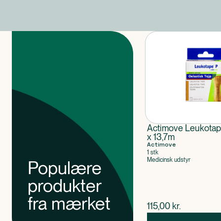
Produkter
Actimove Leukotap
x 13,7m
Actimove
1 stk
Medicinsk udstyr
Populære
produkter
fra mærket
$
nuværende pris
115,00
kr.