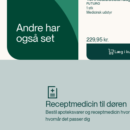
FUTURO
1 stk
Medicinsk udstyr
Andre har
også set
$
nuværende pris
229,95
kr.
Læg i k
Produkt 1 af 0
Receptmedicin til døren
Bestil apoteksvarer og receptmedicin hvor
hvornår det passer dig