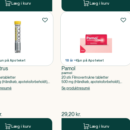
Læg i kurv
Læg i kurv
un på Apoteket
18 år +
Kun på Apoteket
trus
Pamol
pamol
setabletter
20 stk Filmovertrukne tabletter
(Håndkøb, apoteksforbeholdt),
500 mg (Håndkøb, apoteksforbeholdt),
ylsyre, Caffein
Paracetamol
tresumé
Se produktresumé
ende pris
$
nuværende pris
r.
29,20
kr.
Læg i kurv
Læg i kurv