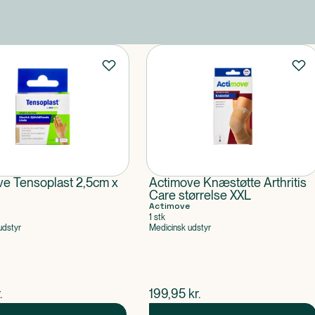
ve Tensoplast 2,5cm x
Actimove Knæstøtte Arthritis
Care størrelse XXL
Actimove
1 stk
udstyr
Medicinsk udstyr
ende pris
$
nuværende pris
.
199,95
kr.