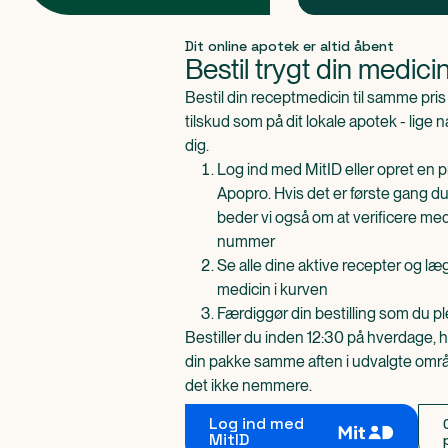
Produkt 1 af 0
Dit online apotek er altid åbent
Bestil trygt din medici
Bestil din receptmedicin til samme pr
tilskud som på dit lokale apotek - lige 
dig.
Log ind med MitID eller opret en pr
Apopro. Hvis det er første gang du
beder vi også om at verificere me
nummer
Se alle dine aktive recepter og l
medicin i kurven
Færdiggør din bestilling som du pl
Bestiller du inden 12:30 på hverdage, h
din pakke samme aften i udvalgte områd
det ikke nemmere.
Log ind med
MitID