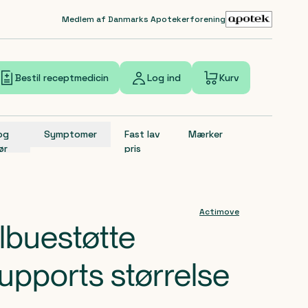
Medlem af Danmarks Apotekerforening
Bestil receptmedicin
Log ind
Kurv
 og
Symptomer
Fast lav
Mærker
ør
pris
Actimove
lbuestøtte
upports størrelse