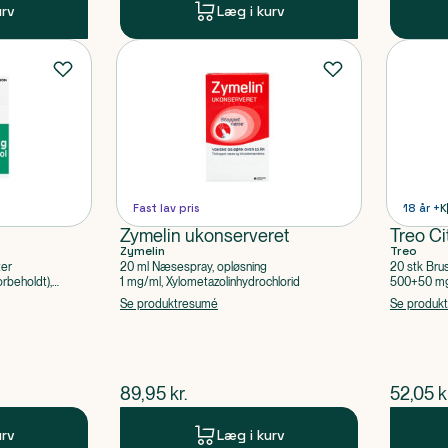
urv
Læg i kurv
Fast lav pris
18 år +
K
Zymelin ukonserveret
Treo Ci
Zymelin
Treo
ter
20 ml Næsespray, opløsning
20 stk Bru
rbeholdt),
1 mg/ml, Xylometazolinhydrochlorid
500+50 mg 
Acetylsalic
Se produktresumé
Se produk
$
nuværende pris
$
nuvær
89,95
kr.
52,05
k
urv
Læg i kurv