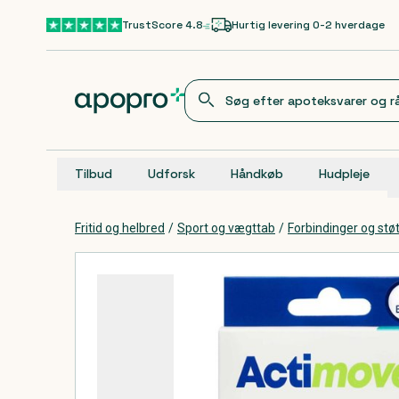
Gå til hovedindhold
TrustScore 4.8
Hurtig levering 0-2 hverdage
Tilbud
Udforsk
Håndkøb
Hudpleje
Fritid og helbred
/
Sport og vægttab
/
Forbindinger og st