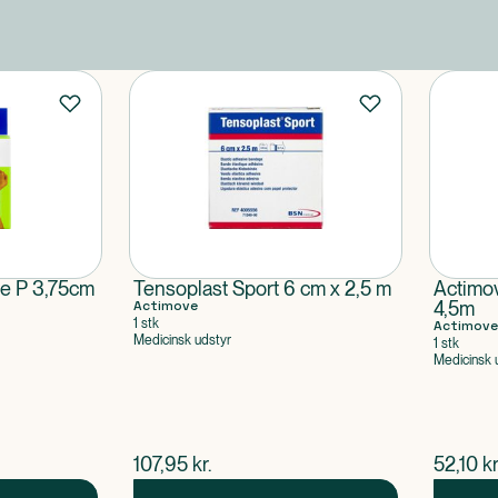
e P 3,75cm
Tensoplast Sport 6 cm x 2,5 m
Actimo
Actimove
4,5m
1 stk
Actimove
Medicinsk udstyr
1 stk
Medicinsk 
$
nuværende pris
$
nuvær
107,95
kr.
52,10
kr