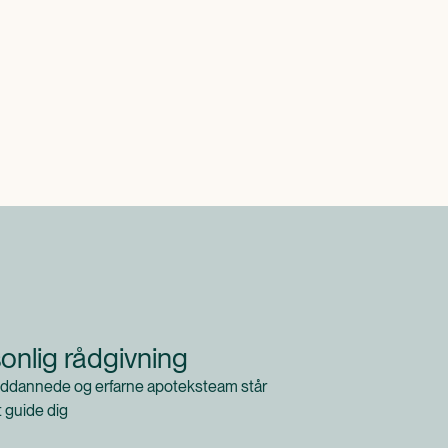
onlig rådgivning
ddannede og erfarne apoteksteam står
at guide dig