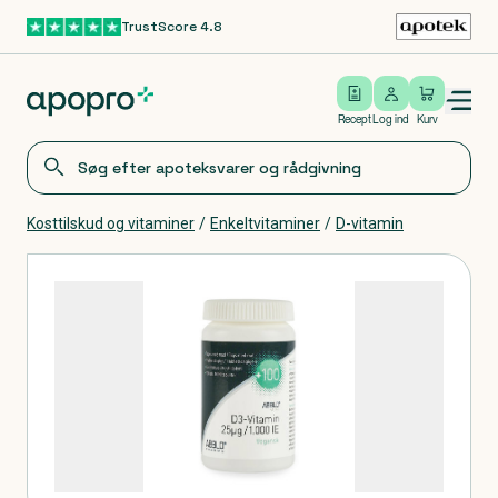
TrustScore 4.8
Gå til hovedindhold
Open/close menu
Log ind
Recept
Log ind
Kurv
Kosttilskud og vitaminer
/
Enkeltvitaminer
/
D-vitamin