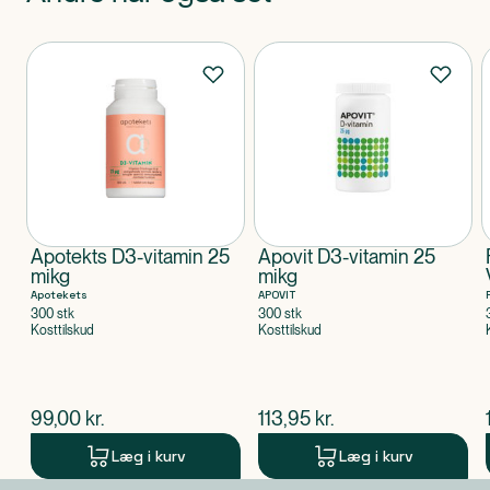
Produkter
Apotekts D3-vitamin 25
Apovit D3-vitamin 25
mikg
mikg
Apotekets
APOVIT
300 stk
300 stk
Kosttilskud
Kosttilskud
$
nuværende pris
$
nuværende pris
99,00
kr.
113,95
kr.
Læg i kurv
Læg i kurv