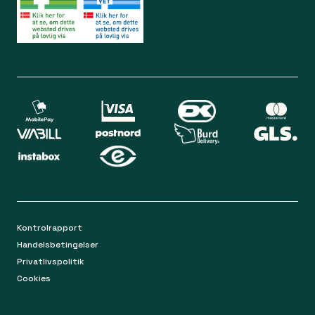
Lørdag 09.00 - 12.00
Bliv medlem
Spørgsmål og svar
Din sikkerhed
Levering
Chat
Mandag-torsdag 9.00 - 16.00
Returnering
Fredag 9.00 - 15.00
Kontakt os på mail
apoteket@apopro.dk
På hverdage besvarer vi inden for 24 timer
Kontrolrapport
Handelsbetingelser
Privatlivspolitik
Cookies