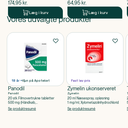
$
nuværende pris
$
nuværende pris
174,95
kr.
64,95
kr.
Læg i kurv
Læg i kurv
Vores udvalgte produkter
Produkt 1 af 0
Produkter
18 år +
Kun på Apoteket
Fast lav pris
Panodil
Zymelin ukonserveret
Panodil
Zymelin
20 stk Filmovertrukne tabletter
20 ml Næsespray, opløsning
500 mg (Håndkøb,
1 mg/ml, Xylometazolinhydrochlorid
apoteksforbeholdt), Paracetamol
Se produktresumé
Se produktresumé