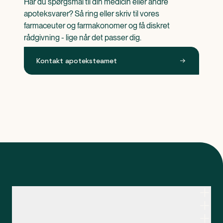
Har du spørgsmål til din medicin eller andre 
apoteksvarer? Så ring eller skriv til vores 
farmaceuter og farmakonomer og få diskret 
rådgivning - lige når det passer dig.
Kontakt apoteksteamet
Kontakt apoteksteamet
Genveje
Om Apopro
Apopro Online Apotek