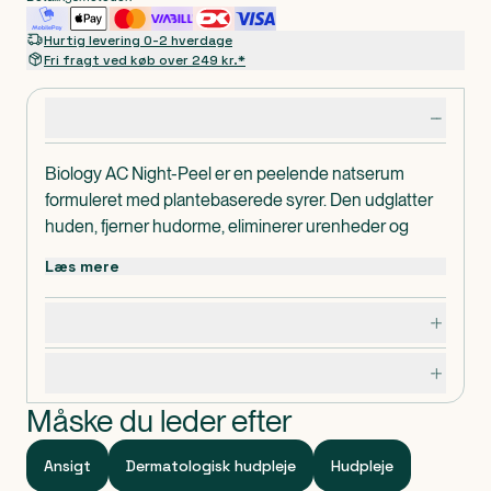
Hurtig levering 0-2 hverdage
Fri fragt ved køb over 249 kr.*
Produktdetaljer
Biology AC Night-Peel er en peelende natserum
formuleret med plantebaserede syrer. Den udglatter
huden, fjerner hudorme, eliminerer urenheder og
mindsker varige mærker.
Læs mere
Økologisk certificeret dermo-kosmetisk produkt,
godkendt af hudlæger. Testet på sart hud. Uden
Dosering, opbevaring og indhold
parfume. Dermatologisk testet.
Teksturen er frisk, trænger hurtigt ind i huden og
Specifikationer
virker fugtgivende.
Måske du leder efter
Bemærkning
Hvis du oplever ubehag i huden, anbefales du at øge
Ansigt
Dermatologisk hudpleje
Hudpleje
tidsintervallet, fx til at bruge hver anden dag.