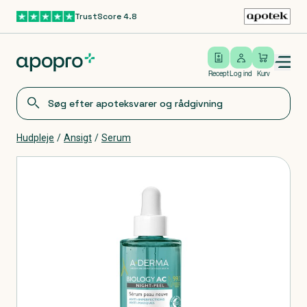
TrustScore 4.8
Gå til hovedindhold
Open/close menu
Log ind
Recept
Log ind
Kurv
Hudpleje
/
Ansigt
/
Serum
Produkter