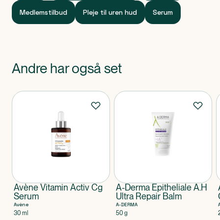
Medlemstilbud
Pleje til uren hud
Serum
Andre har også set
Produkter
Avène Vitamin Activ Cg
A-Derma Epitheliale A.H
Serum
Ultra Repair Balm
Avène
A-DERMA
30 ml
50 g