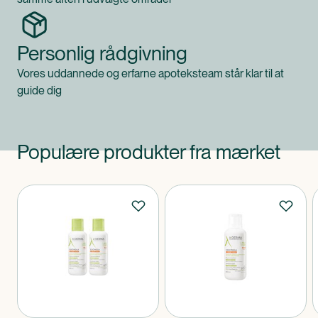
Personlig rådgivning
Vores uddannede og erfarne apoteksteam står klar til at
guide dig
Populære produkter fra mærket
Produkter