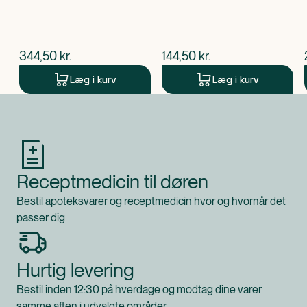
$
nuværende pris
$
nuværende pris
344,50
kr.
144,50
kr.
Læg i kurv
Læg i kurv
Produkt 1 af 0
Receptmedicin til døren
Bestil apoteksvarer og receptmedicin hvor og hvornår det
passer dig
Hurtig levering
Bestil inden 12:30 på hverdage og modtag dine varer
samme aften i udvalgte områder