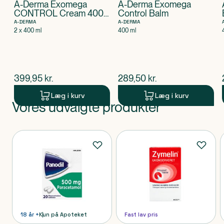
A-Derma Exomega
A-Derma Exomega
CONTROL Cream 400
Control Balm
ml DUO sampak
A-DERMA
A-DERMA
2 x 400 ml
400 ml
$
nuværende pris
$
nuværende pris
399,95
kr.
289,50
kr.
Læg i kurv
Læg i kurv
Vores udvalgte produkter
Produkt 1 af 0
Produkter
18 år +
Kun på Apoteket
Fast lav pris