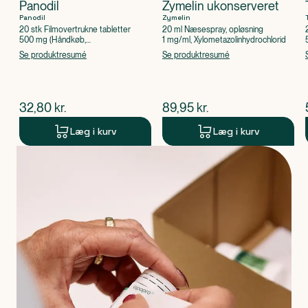
Panodil
Zymelin ukonserveret
Panodil
Zymelin
20 stk Filmovertrukne tabletter
20 ml Næsespray, opløsning
500 mg (Håndkøb,
1 mg/ml, Xylometazolinhydrochlorid
apoteksforbeholdt), Paracetamol
Se produktresumé
Se produktresumé
$
nuværende pris
$
nuværende pris
32,80
kr.
89,95
kr.
Læg i kurv
Læg i kurv
Produkt 1 af 0