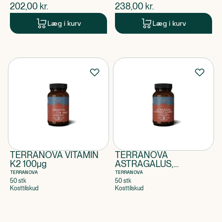
$
nuværende pris
$
nuværende pris
202,00
kr.
238,00
kr.
Læg i kurv
Læg i kurv
TERRANOVA VITAMIN
TERRANOVA
K2 100µg
ASTRAGALUS,
HYLDEBÆR, HVIDLØG
TERRANOVA
TERRANOVA
50 stk
50 stk
Kosttilskud
Kosttilskud