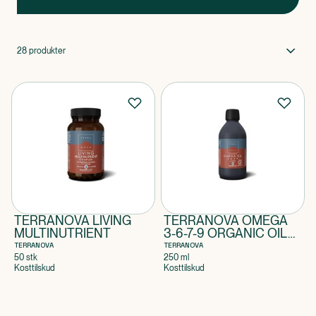
Indholdet er skræddersyet til vores behov i dag - bl.a. er alle
kosttilskudene velegnede til vegetarer og veganere.
28
produkter
TERRANOVA LIVING
TERRANOVA OMEGA
MULTINUTRIENT
3-6-7-9 ORGANIC OIL
BLEND
TERRANOVA
TERRANOVA
50 stk
250 ml
Kosttilskud
Kosttilskud