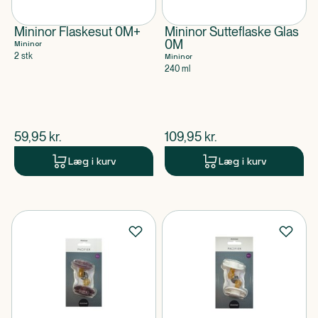
Mininor Flaskesut 0M+
Mininor Sutteflaske Glas
0M
Mininor
2 stk
Mininor
240 ml
$
nuværende pris
$
nuværende pris
59,95
kr.
109,95
kr.
Læg i kurv
Læg i kurv