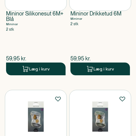
Mininor Silikonesut 6M+
Mininor Drikketud 6M
Blå
Mininor
2 stk
Mininor
2 stk
$
nuværende pris
$
nuværende pris
59,95
kr.
59,95
kr.
Læg i kurv
Læg i kurv