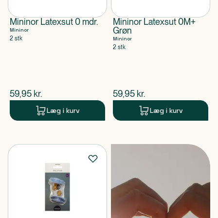
Mininor Latexsut 0 mdr.
Mininor Latexsut 0M+
Grøn
Mininor
2 stk
Mininor
2 stk
$
nuværende pris
$
nuværende pris
59,95
kr.
59,95
kr.
Læg i kurv
Læg i kurv