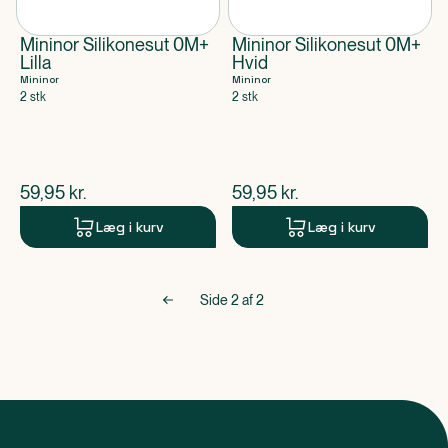
Mininor Silikonesut 0M+
Mininor Silikonesut 0M+
Lilla
Hvid
Mininor
Mininor
2 stk
2 stk
$
nuværende pris
$
nuværende pris
59,95
kr.
59,95
kr.
Læg i kurv
Læg i kurv
Side
2
af
2