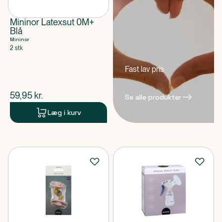
Mininor Latexsut 0M+
Blå
Mininor
2 stk
Fast lav pris
$
nuværende pris
59,95
kr.
Se alle produkter
Læg i kurv