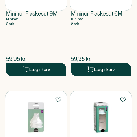
Mininor Flaskesut 9M
Mininor Flaskesut 6M
Mininor
Mininor
2 stk
2 stk
$
nuværende pris
$
nuværende pris
59,95
kr.
59,95
kr.
Læg i kurv
Læg i kurv