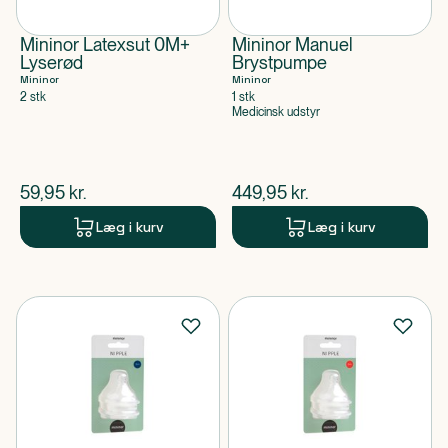
Mininor Latexsut 0M+
Mininor Manuel
Lyserød
Brystpumpe
Mininor
Mininor
2 stk
1 stk
Medicinsk udstyr
$
nuværende pris
$
nuværende pris
59,95
kr.
449,95
kr.
Læg i kurv
Læg i kurv