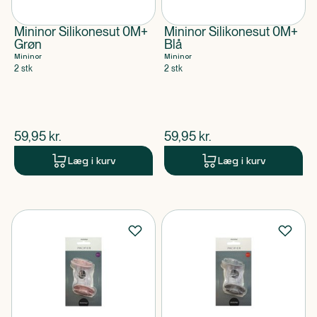
Mininor Silikonesut 0M+
Mininor Silikonesut 0M+
Grøn
Blå
Mininor
Mininor
2 stk
2 stk
$
nuværende pris
$
nuværende pris
59,95
kr.
59,95
kr.
Læg i kurv
Læg i kurv