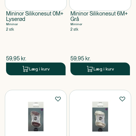
Mininor Silikonesut 0M+
Mininor Silikonesut 6M+
Lyserød
Grå
Mininor
Mininor
2 stk
2 stk
$
nuværende pris
$
nuværende pris
59,95
kr.
59,95
kr.
Læg i kurv
Læg i kurv