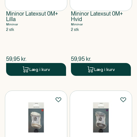
Mininor Latexsut 0M+
Mininor Latexsut 0M+
Lilla
Hvid
Mininor
Mininor
2 stk
2 stk
$
nuværende pris
$
nuværende pris
59,95
kr.
59,95
kr.
Læg i kurv
Læg i kurv