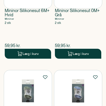
Mininor Silikonesut 6M+
Mininor Silikonesut 0M+
Hvid
Grå
Mininor
Mininor
2 stk
2 stk
$
nuværende pris
$
nuværende pris
59,95
kr.
59,95
kr.
Læg i kurv
Læg i kurv