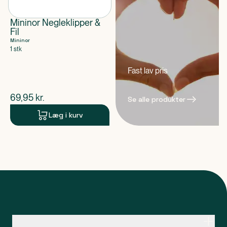
Mininor Negleklipper &
Fil
Mininor
1 stk
Fast lav pris
$
nuværende pris
69,95
kr.
Se alle produkter
Læg i kurv
Kontakt apoteksteamet