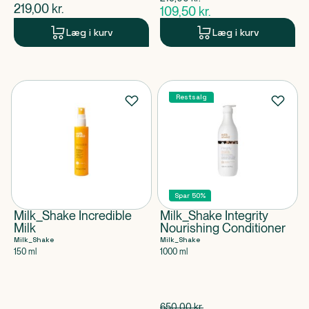
$
gammel pris
$
nuværende pris
219,00
kr.
109,50
kr.
$
nuværende pris
Læg i kurv
Læg i kurv
Restsalg
Spar 50%
Milk_Shake Incredible
Milk_Shake Integrity
Milk
Nourishing Conditioner
Milk_Shake
Milk_Shake
150 ml
1000 ml
Spar 325,00 kr.
650,00
kr.