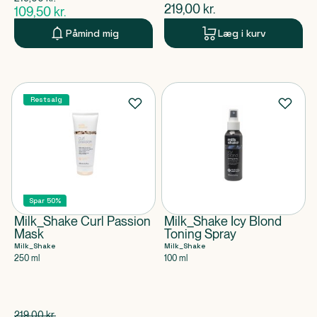
$
gammel pris
$
nuværende pris
219,00
kr.
109,50
kr.
$
nuværende pris
Påmind mig
Læg i kurv
Restsalg
Spar 50%
Milk_Shake Curl Passion
Milk_Shake Icy Blond
Mask
Toning Spray
Milk_Shake
Milk_Shake
250 ml
100 ml
Spar 109,50 kr.
219,00
kr.