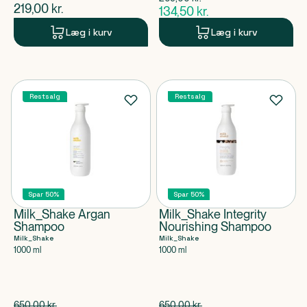
$
gammel pris
$
nuværende pris
219,00
kr.
134,50
kr.
$
nuværende pris
Læg i kurv
Læg i kurv
Restsalg
Restsalg
Spar 50%
Spar 50%
Milk_Shake Argan
Milk_Shake Integrity
Shampoo
Nourishing Shampoo
Milk_Shake
Milk_Shake
1000 ml
1000 ml
Spar 325,00 kr.
Spar 325,00 kr.
650,00
kr.
650,00
kr.