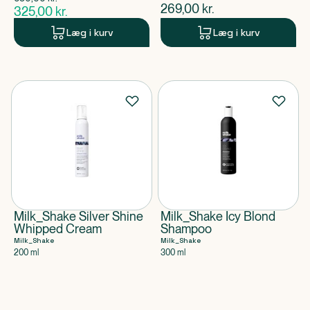
$
gammel pris
$
nuværende pris
269,00
kr.
325,00
kr.
$
nuværende pris
Læg i kurv
Læg i kurv
Milk_Shake Silver Shine
Milk_Shake Icy Blond
Whipped Cream
Shampoo
Milk_Shake
Milk_Shake
200 ml
300 ml