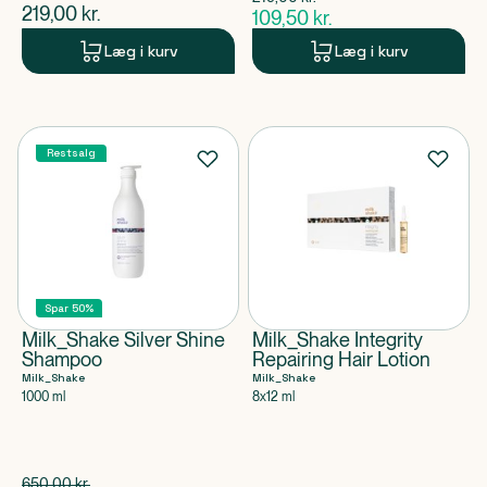
$
gammel pris
$
nuværende pris
219,00
kr.
109,50
kr.
$
nuværende pris
Læg i kurv
Læg i kurv
Restsalg
Spar 50%
Milk_Shake Silver Shine
Milk_Shake Integrity
Shampoo
Repairing Hair Lotion
Milk_Shake
Milk_Shake
1000 ml
8x12 ml
Spar 325,00 kr.
650,00
kr.