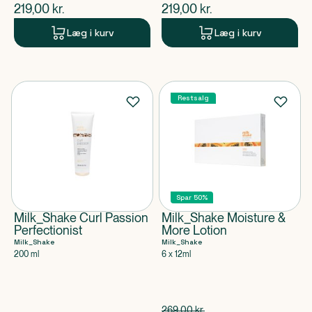
$
nuværende pris
$
nuværende pris
219,00
kr.
219,00
kr.
Læg i kurv
Læg i kurv
Restsalg
Spar 50%
Milk_Shake Curl Passion
Milk_Shake Moisture &
Perfectionist
More Lotion
Milk_Shake
Milk_Shake
200 ml
6 x 12ml
Spar 134,50 kr.
269,00
kr.