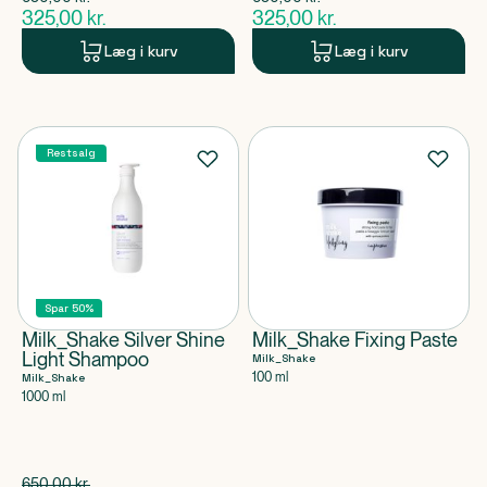
$
gammel pris
$
gammel pris
325,00
kr.
325,00
kr.
$
nuværende pris
$
nuværende pris
Læg i kurv
Læg i kurv
Restsalg
Spar 50%
Milk_Shake Silver Shine
Milk_Shake Fixing Paste
Light Shampoo
Milk_Shake
100 ml
Milk_Shake
1000 ml
Spar 325,00 kr.
650,00
kr.