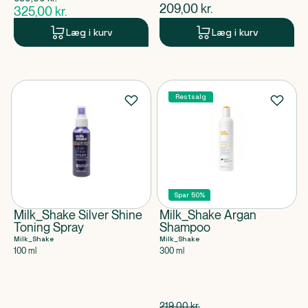
$
gammel pris
$
nuværende pris
209,00
kr.
325,00
kr.
$
nuværende pris
Læg i kurv
Læg i kurv
Restsalg
Spar 50%
Milk_Shake Silver Shine
Milk_Shake Argan
Toning Spray
Shampoo
Milk_Shake
Milk_Shake
100 ml
300 ml
Spar 109,50 kr.
219,00
kr.