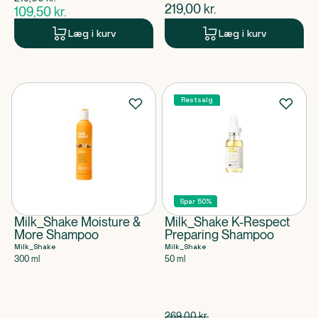
$
gammel pris
$
nuværende pris
219,00
kr.
109,50
kr.
$
nuværende pris
Læg i kurv
Læg i kurv
Restsalg
Spar 50%
Milk_Shake Moisture &
Milk_Shake K-Respect
More Shampoo
Preparing Shampoo
Milk_Shake
Milk_Shake
300 ml
50 ml
Spar 134,50 kr.
269,00
kr.