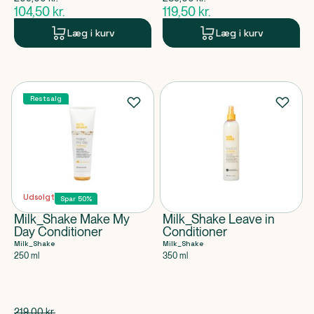
$
gammel pris
$
gammel pris
104,50
kr.
119,50
kr.
$
nuværende pris
$
nuværende pris
Læg i kurv
Læg i kurv
Restsalg
Udsolgt
Spar 50%
Milk_Shake Make My
Milk_Shake Leave in
Day Conditioner
Conditioner
Milk_Shake
Milk_Shake
250 ml
350 ml
Spar 109,50 kr.
219,00
kr.