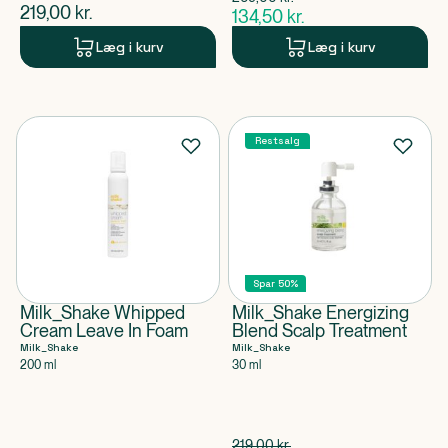
$
gammel pris
$
nuværende pris
219,00
kr.
134,50
kr.
$
nuværende pris
Læg i kurv
Læg i kurv
Restsalg
Spar 50%
Milk_Shake Whipped
Milk_Shake Energizing
Cream Leave In Foam
Blend Scalp Treatment
Milk_Shake
Milk_Shake
200 ml
30 ml
Spar 109,50 kr.
219,00
kr.