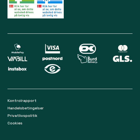
Lørdag 09.00 - 12.00
Bliv medlem
Spørgsmål og svar
Din sikkerhed
Levering
Chat
Mandag-torsdag 9.00 - 16.00
Returnering
Fredag 9.00 - 15.00
Kontakt os på mail
apoteket@apopro.dk
På hverdage besvarer vi inden for 24 timer
Kontrolrapport
Handelsbetingelser
Privatlivspolitik
Cookies