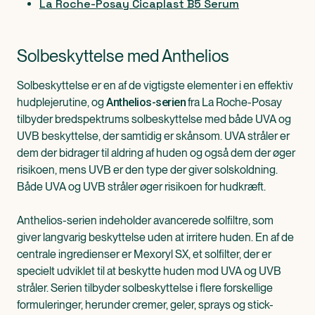
La Roche-Posay Cicaplast B5 Serum
Solbeskyttelse med Anthelios
Solbeskyttelse er en af de vigtigste elementer i en effektiv
hudplejerutine, og
fra La Roche-Posay
Anthelios-serien
tilbyder bredspektrums solbeskyttelse med både UVA og
UVB beskyttelse, der samtidig er skånsom. UVA stråler er
dem der bidrager til aldring af huden og også dem der øger
risikoen, mens UVB er den type der giver solskoldning.
Både UVA og UVB stråler øger risikoen for hudkræft.
Anthelios-serien indeholder avancerede solfiltre, som
giver langvarig beskyttelse uden at irritere huden. En af de
centrale ingredienser er Mexoryl SX, et solfilter, der er
specielt udviklet til at beskytte huden mod UVA og UVB
stråler. Serien tilbyder solbeskyttelse i flere forskellige
formuleringer, herunder cremer, geler, sprays og stick-