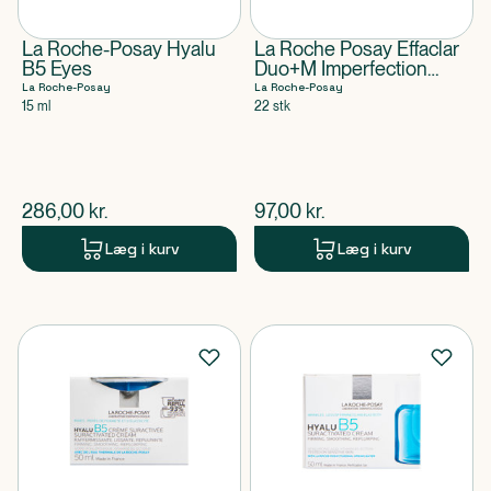
La Roche-Posay Hyalu
La Roche Posay Effaclar
B5 Eyes
Duo+M Imperfection
Patch
La Roche-Posay
La Roche-Posay
15 ml
22 stk
$
nuværende pris
$
nuværende pris
286,00
kr.
97,00
kr.
Læg i kurv
Læg i kurv