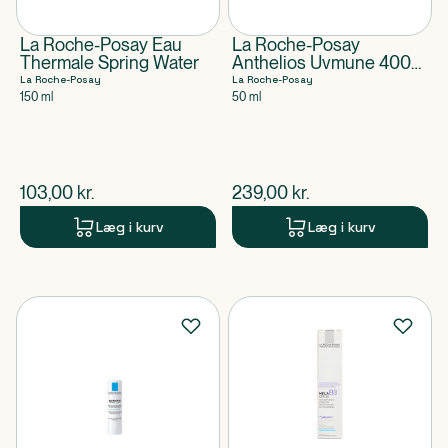
La Roche-Posay Eau
La Roche-Posay
Thermale Spring Water
Anthelios Uvmune 400
Anti-Dark Spots Fluid
La Roche-Posay
La Roche-Posay
SPF50+
150 ml
50 ml
$
nuværende pris
$
nuværende pris
103,00
kr.
239,00
kr.
Læg i kurv
Læg i kurv