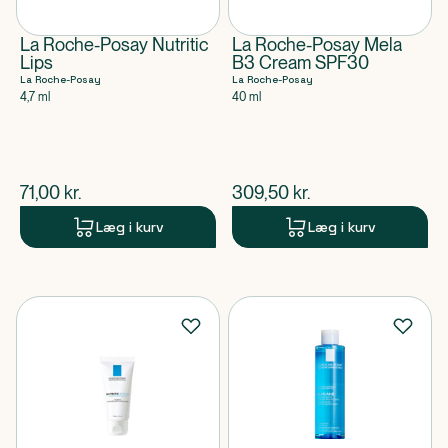
La Roche-Posay Nutritic
La Roche-Posay Mela
Lips
B3 Cream SPF30
La Roche-Posay
La Roche-Posay
4,7 ml
40 ml
$
nuværende pris
$
nuværende pris
71,00
kr.
309,50
kr.
Læg i kurv
Læg i kurv