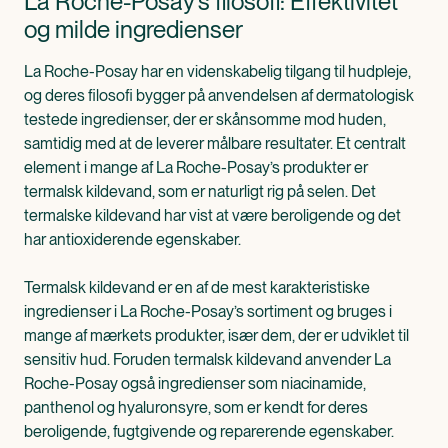
La Roche-Posay’s filosofi: Effektivitet
og milde ingredienser
La Roche-Posay har en videnskabelig tilgang til hudpleje,
og deres filosofi bygger på anvendelsen af dermatologisk
testede ingredienser, der er skånsomme mod huden,
samtidig med at de leverer målbare resultater. Et centralt
element i mange af La Roche-Posay’s produkter er
termalsk kildevand, som er naturligt rig på selen. Det
termalske kildevand har vist at være beroligende og det
har antioxiderende egenskaber.
Termalsk kildevand er en af de mest karakteristiske
ingredienser i La Roche-Posay’s sortiment og bruges i
mange af mærkets produkter, især dem, der er udviklet til
sensitiv hud. Foruden termalsk kildevand anvender La
Roche-Posay også ingredienser som niacinamide,
panthenol og hyaluronsyre, som er kendt for deres
beroligende, fugtgivende og reparerende egenskaber.