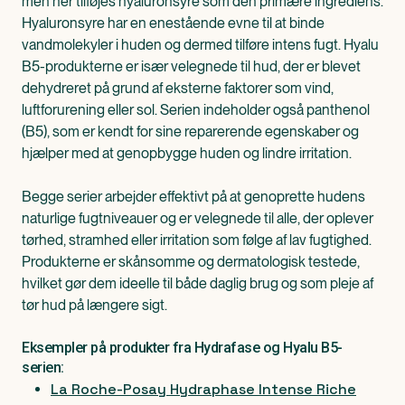
men her tilføjes hyaluronsyre som den primære ingrediens.
Hyaluronsyre har en enestående evne til at binde
vandmolekyler i huden og dermed tilføre intens fugt. Hyalu
B5-produkterne er især velegnede til hud, der er blevet
dehydreret på grund af eksterne faktorer som vind,
luftforurening eller sol. Serien indeholder også panthenol
(B5), som er kendt for sine reparerende egenskaber og
hjælper med at genopbygge huden og lindre irritation.
Begge serier arbejder effektivt på at genoprette hudens
naturlige fugtniveauer og er velegnede til alle, der oplever
tørhed, stramhed eller irritation som følge af lav fugtighed.
Produkterne er skånsomme og dermatologisk testede,
hvilket gør dem ideelle til både daglig brug og som pleje af
tør hud på længere sigt.
Eksempler på produkter fra Hydrafase og Hyalu B5-
serien:
La Roche-Posay Hydraphase Intense Riche