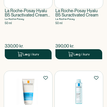
La Roche-Posay Hyalu
La Roche-Posay Hyalu
B5 Suractivated Cream
B5 Suractivated Cream
Refill
La Roche-Posay
La Roche-Posay
50 ml
50 ml
$
nuværende pris
$
nuværende pris
330,00
kr.
390,00
kr.
Læg i kurv
Læg i kurv