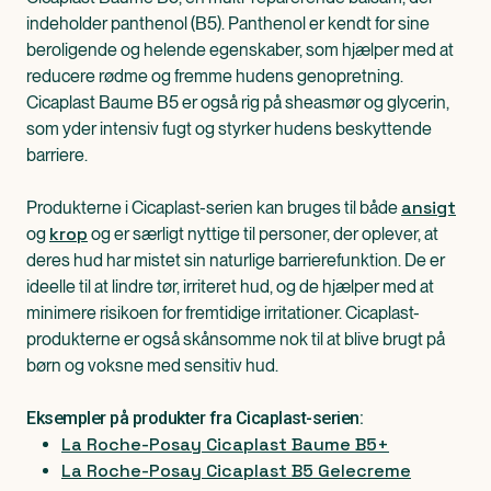
indeholder panthenol (B5). Panthenol er kendt for sine
beroligende og helende egenskaber, som hjælper med at
reducere rødme og fremme hudens genopretning.
Cicaplast Baume B5 er også rig på sheasmør og glycerin,
som yder intensiv fugt og styrker hudens beskyttende
barriere.
ansigt
Produkterne i Cicaplast-serien kan bruges til både
krop
og
og er særligt nyttige til personer, der oplever, at
deres hud har mistet sin naturlige barrierefunktion. De er
ideelle til at lindre tør, irriteret hud, og de hjælper med at
minimere risikoen for fremtidige irritationer. Cicaplast-
produkterne er også skånsomme nok til at blive brugt på
børn og voksne med sensitiv hud.
Eksempler på produkter fra Cicaplast-serien:
La Roche-Posay Cicaplast Baume B5+
La Roche-Posay Cicaplast B5 Gelecreme