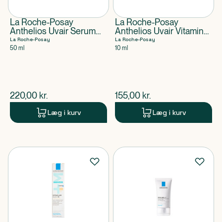
La Roche-Posay
La Roche-Posay
Anthelios Uvair Serum
Anthelios Uvair Vitamin
Sunscreen SPF 50+
Sun Stick SPF 50+
La Roche-Posay
La Roche-Posay
50 ml
10 ml
$
nuværende pris
$
nuværende pris
220,00
kr.
155,00
kr.
Læg i kurv
Læg i kurv