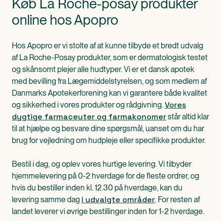
Køb La Roche-posay produkter
online hos Apopro
Hos Apopro er vi stolte af at kunne tilbyde et bredt udvalg
af La Roche-Posay produkter, som er dermatologisk testet
og skånsomt plejer alle hudtyper. Vi er et dansk apotek
med bevilling fra Lægemiddelstyrelsen, og som medlem af
Danmarks Apotekerforening kan vi garantere både kvalitet
Vores
og sikkerhed i vores produkter og rådgivning.
dygtige farmaceuter og farmakonomer
står altid klar
til at hjælpe og besvare dine spørgsmål, uanset om du har
brug for vejledning om hudpleje eller specifikke produkter.
Bestil i dag, og oplev vores hurtige levering. Vi tilbyder
hjemmelevering på 0-2 hverdage for de fleste ordrer, og
hvis du bestiller inden kl. 12.30 på hverdage, kan du
i udvalgte områder
levering samme dag
. For resten af
landet leverer vi øvrige bestillinger inden for 1-2 hverdage.