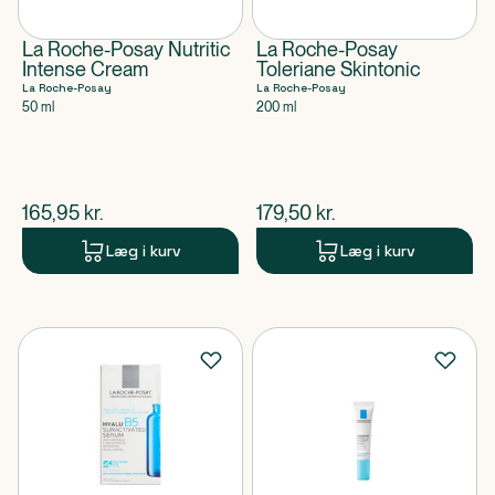
La Roche-Posay Nutritic
La Roche-Posay
Intense Cream
Toleriane Skintonic
La Roche-Posay
La Roche-Posay
50 ml
200 ml
$
nuværende pris
$
nuværende pris
165,95
kr.
179,50
kr.
Læg i kurv
Læg i kurv