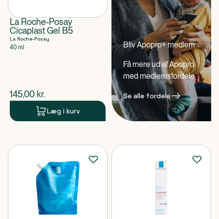
La Roche-Posay
Cicaplast Gel B5
La Roche-Posay
Bliv Apopro+ medlem
40 ml
Få mere ud af Apopro
med medlemsfordele
$
nuværende pris
145,00
kr.
Se alle fordele
Læg i kurv