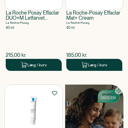
La Roche Posay Effaclar
La Roche-Posay Effaclar
DUO+M Letfarvet
Mat+ Cream
Dagcreme
La Roche-Posay
La Roche-Posay
40 ml
40 ml
$
nuværende pris
$
nuværende pris
215,00
kr.
185,00
kr.
Læg i kurv
Læg i kurv