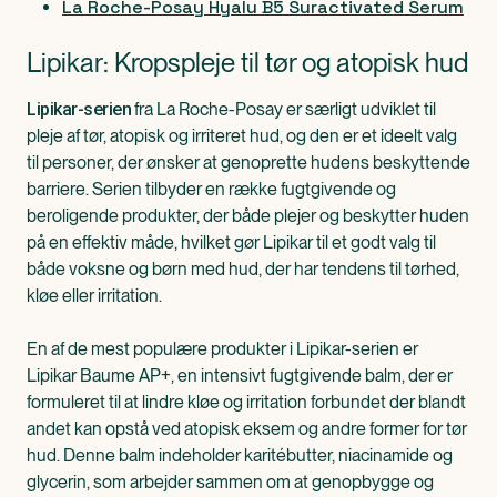
La Roche-Posay Hyalu B5 Suractivated Serum
Lipikar: Kropspleje til tør og atopisk hud
fra La Roche-Posay er særligt udviklet til
Lipikar-serien
pleje af tør, atopisk og irriteret hud, og den er et ideelt valg
til personer, der ønsker at genoprette hudens beskyttende
barriere. Serien tilbyder en række fugtgivende og
beroligende produkter, der både plejer og beskytter huden
på en effektiv måde, hvilket gør Lipikar til et godt valg til
både voksne og børn med hud, der har tendens til tørhed,
kløe eller irritation.
En af de mest populære produkter i Lipikar-serien er
Lipikar Baume AP+, en intensivt fugtgivende balm, der er
formuleret til at lindre kløe og irritation forbundet der blandt
andet kan opstå ved atopisk eksem og andre former for tør
hud. Denne balm indeholder karitébutter, niacinamide og
glycerin, som arbejder sammen om at genopbygge og