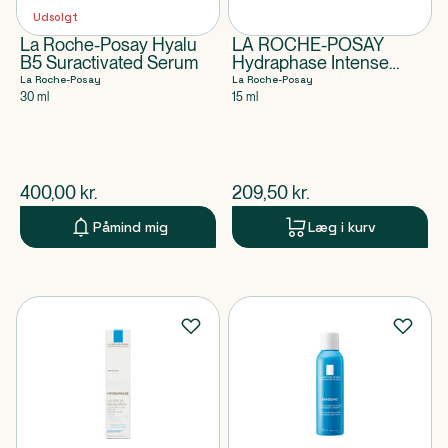
Udsolgt
La Roche-Posay Hyalu
LA ROCHE-POSAY
B5 Suractivated Serum
Hydraphase Intense
Eyes
La Roche-Posay
La Roche-Posay
30 ml
15 ml
$
nuværende pris
$
nuværende pris
400,00
kr.
209,50
kr.
Påmind mig
Læg i kurv