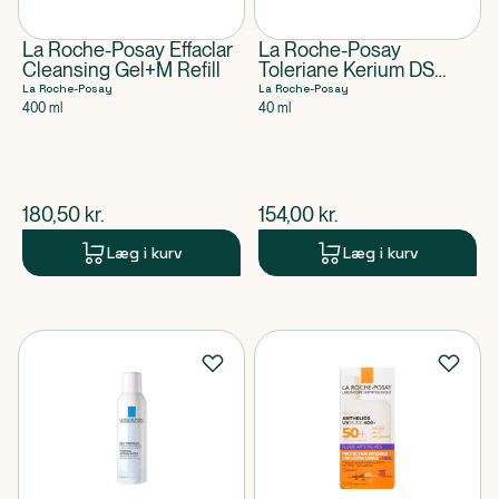
La Roche-Posay Effaclar
La Roche-Posay
Cleansing Gel+M Refill
Toleriane Kerium DS
Concentrate
La Roche-Posay
La Roche-Posay
400 ml
40 ml
$
nuværende pris
$
nuværende pris
180,50
kr.
154,00
kr.
Læg i kurv
Læg i kurv