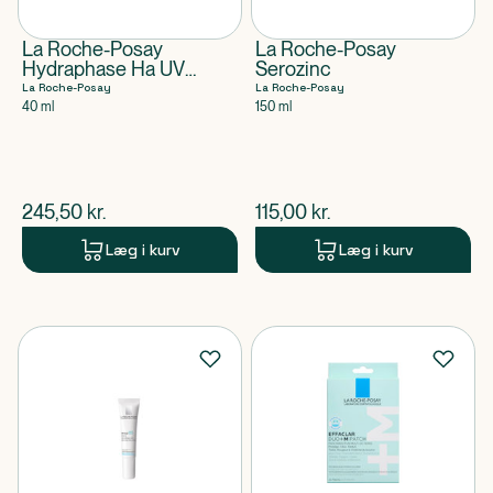
La Roche-Posay
La Roche-Posay
Hydraphase Ha UV
Serozinc
Riche Cream SPF25
La Roche-Posay
La Roche-Posay
40 ml
150 ml
$
nuværende pris
$
nuværende pris
245,50
kr.
115,00
kr.
Læg i kurv
Læg i kurv