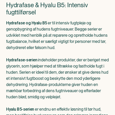
Hydrafase & Hyalu B5: Intensiv
fugttilførsel
er til intensiv fugtpleje og
Hydrafase og Hyalu B5
genopbygning af hudens fugtniveauer. Begge serier er
udviklet med henblik på at reparere og opretholde hudens
fugtbalance, hvilket er særligt vigtigt for personer med tør,
dehydreret eller følsom hud.
indeholder produkter, der er beriget med
Hydrafase-serien
glycerin, som hjælper med at tiltrække og fastholde fugt i
huden. Serien er ideel til dem, der ønsker at give deres hud
et intensivt fugtboost og beskytte den mod yderligere
dehydrering. Hydrafase-produkterne giver huden en
mærkbar forbedring af dens fugtniveauer og efterlader
huden blød, smidig og velplejet.
er endnu en effektiv løsning til tør hud,
Hyalu B5-serien