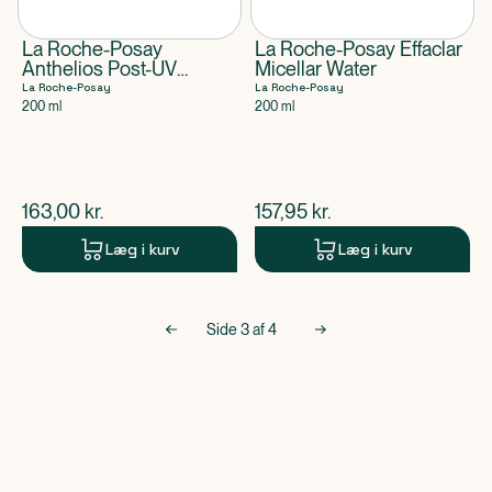
La Roche-Posay
La Roche-Posay Effaclar
Anthelios Post-UV
Micellar Water
Exposure After Sun
La Roche-Posay
La Roche-Posay
Lotion
200 ml
200 ml
$
nuværende pris
$
nuværende pris
163,00
kr.
157,95
kr.
Læg i kurv
Læg i kurv
Side
3
af
4