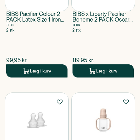
BIBS Pacifier Colour 2
BIBS x Liberty Pacifier
PACK Latex Size 1 Iron
Boheme 2 PACK Oscar
GLOW/Baby Blue GLOW
Meadow Latex Size 1
BIBS
BIBS
Blossom Mix
2 stk
2 stk
$
nuværende pris
$
nuværende pris
99,95
kr.
119,95
kr.
Læg i kurv
Læg i kurv