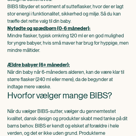
BIBS tilbyder et sortiment af sutteflasker, hvor der er lagt
stor energi i funktionalitet, sikkerhed og miljø. Så du kan
træffe det rette valg til din baby.
Nyfødte og spædbørn (0-6 måneder):
Mindre flasker, typisk omkring 120 ml er en god mulighed
for yngre babyer, hvis små maver har brug for hyppige, men
mindre måltider.
Ældre babyer (6+ måneder):
Når din baby når 6-måneders alderen, kan de være klar til
større flasker (240 ml eller mere), da de begynder at
indtage mere væske.
Hvorfor vælger mange BIBS?
Når du vælger BIBS-sutter, vælger du gennemtestet
kvalitet, dansk design og produkter skabt med tanke på dit
barns behov. BIBS er kendt og elsket af forældre i hele
verden, og det er ikke uden grund. Produkterne