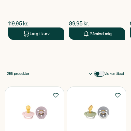
$
nuværende pris
$
nuværende pris
119,95
kr.
89,95
kr.
Læg i kurv
Påmind mig
Produkt 1 af 0
298
produkter
Vis kun tilbud