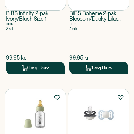
BIBS Infinity 2-pak
BIBS Boheme 2-pak
Ivory/Blush Size 1
Blossom/Dusky Lilac
Size 2
BIBS
BIBS
2 stk
2 stk
$
nuværende pris
$
nuværende pris
99,95
kr.
99,95
kr.
Læg i kurv
Læg i kurv