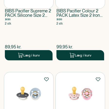
BIBS Pacifier Supreme 2
BIBS Pacifier Colour 2
PACK Silicone Size 2
PACK Latex Size 2 Iron
Baby Pink/Plum
GLOW/Baby Blue GLOW
BIBS
BIBS
2 stk
2 stk
$
nuværende pris
$
nuværende pris
89,95
kr.
99,95
kr.
Læg i kurv
Læg i kurv