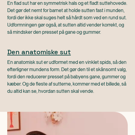
En flad sut har en symmetrisk hals og et fladt suttehovede.
Det gør det nemt for barnet at holde sutten fast i munden,
fordi der ikke skal suges helt så hårdt som ved en rund sut.
Udformningen gør også, at sutten altid vender korrekt, og
så mindsker den presset på gane og gummer.
Den anatomiske sut
En anatomisk sut er udformet med en vinklet spids, så den
efterligner mundens form. Det gør den til et skånsomt valg,
fordi den reducerer presset på babyens gane, gummer og
kæber. Og de fleste af sutterne, kommer med et billede, så
du altid kan se, hvordan sutten skal vende.