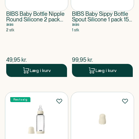
BIBS Baby Bottle Nipple
BIBS Baby Sippy Bottle
Round Silicone 2 pack
Spout Silicone 1 pack 150
Thick Flow
ml Blush
BIBS
BIBS
2 stk
1 stk
$
nuværende pris
$
nuværende pris
49,95
kr.
99,95
kr.
Læg i kurv
Læg i kurv
Restsalg