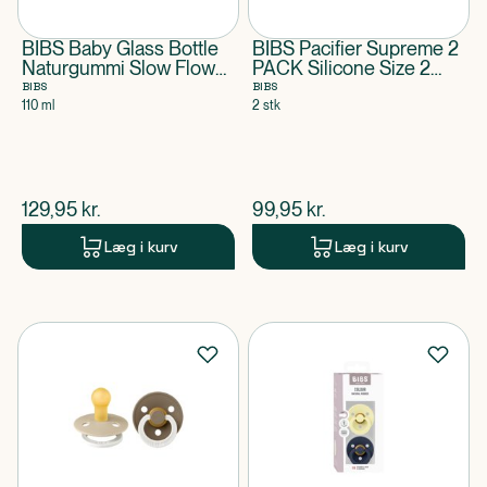
BIBS Baby Glass Bottle
BIBS Pacifier Supreme 2
Naturgummi Slow Flow
PACK Silicone Size 2
Ivory
Vanilla Glow/Dark Oak
BIBS
BIBS
Glow
110 ml
2 stk
$
nuværende pris
$
nuværende pris
129,95
kr.
99,95
kr.
Læg i kurv
Læg i kurv