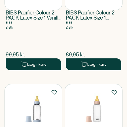
BIBS Pacifier Colour 2
BIBS Pacifier Colour 2
PACK Latex Size 1 Vanilla
PACK Latex Size 1
GLOW/Dark Oak GLOW
Luna/Deep space
BIBS
BIBS
2 stk
2 stk
$
nuværende pris
$
nuværende pris
99,95
kr.
89,95
kr.
Læg i kurv
Læg i kurv