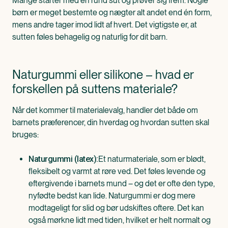
Mange starter med en rund sut og prøver sig frem. Nogle
børn er meget bestemte og nægter alt andet end én form,
mens andre tager imod lidt af hvert. Det vigtigste er, at
sutten føles behagelig og naturlig for dit barn.
Naturgummi eller silikone – hvad er
forskellen på suttens materiale?
Når det kommer til materialevalg, handler det både om
barnets præferencer, din hverdag og hvordan sutten skal
bruges:
Et naturmateriale, som er blødt,
Naturgummi (latex):
fleksibelt og varmt at røre ved. Det føles levende og
eftergivende i barnets mund – og det er ofte den type,
nyfødte bedst kan lide. Naturgummi er dog mere
modtageligt for slid og bør udskiftes oftere. Det kan
også mørkne lidt med tiden, hvilket er helt normalt og