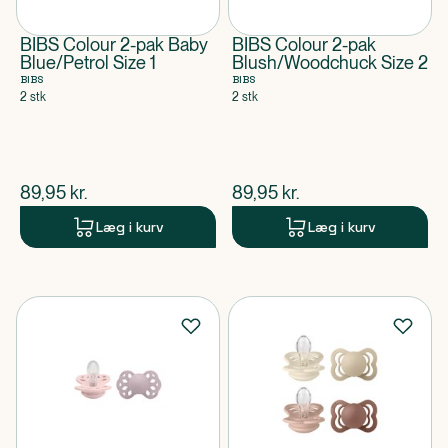
BIBS Colour 2-pak Baby
BIBS Colour 2-pak
Blue/Petrol Size 1
Blush/Woodchuck Size 2
BIBS
BIBS
2 stk
2 stk
$
nuværende pris
$
nuværende pris
89,95
kr.
89,95
kr.
Læg i kurv
Læg i kurv