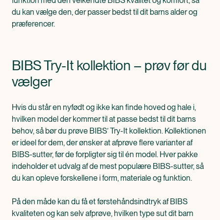
funktion med den velkendte BIBS kvalitet og komfort, så
du kan vælge den, der passer bedst til dit barns alder og
præferencer.
BIBS Try-It kollektion – prøv før du
vælger
Hvis du står en nyfødt og ikke kan finde hoved og hale i,
hvilken model der kommer til at passe bedst til dit barns
behov, så bør du prøve BIBS’ Try-It kollektion. Kollektionen
er ideel for dem, der ønsker at afprøve flere varianter af
BIBS-sutter, før de forpligter sig til én model. Hver pakke
indeholder et udvalg af de mest populære BIBS-sutter, så
du kan opleve forskellene i form, materiale og funktion.
På den måde kan du få et førstehåndsindtryk af BIBS
kvaliteten og kan selv afprøve, hvilken type sut dit barn