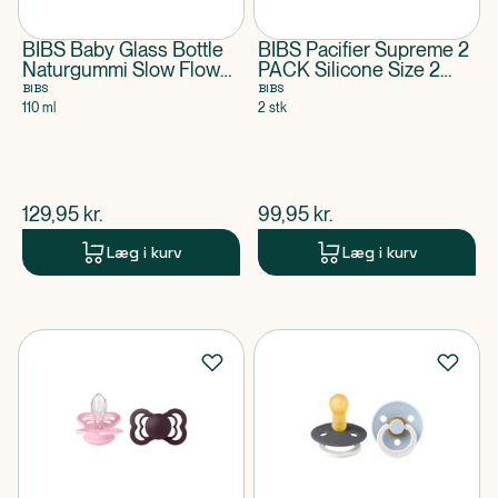
BIBS Baby Glass Bottle
BIBS Pacifier Supreme 2
Naturgummi Slow Flow
PACK Silicone Size 2
Sage
Iron Glow/Baby Blue
BIBS
BIBS
Glow
110 ml
2 stk
$
nuværende pris
$
nuværende pris
129,95
kr.
99,95
kr.
Læg i kurv
Læg i kurv