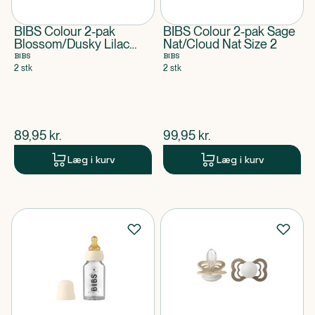
BIBS Colour 2-pak
BIBS Colour 2-pak Sage
Blossom/Dusky Lilac
Nat/Cloud Nat Size 2
Size 1
BIBS
BIBS
2 stk
2 stk
$
nuværende pris
$
nuværende pris
89,95
kr.
99,95
kr.
Læg i kurv
Læg i kurv