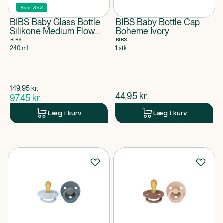
Spar 35%
BIBS Baby Glass Bottle
BIBS Baby Bottle Cap
Silikone Medium Flow
Boheme Ivory
Ivory
BIBS
BIBS
240 ml
1 stk
Spar 52,50 kr.
149,95
kr.
$
gammel pris
$
nuværende pris
44,95
kr.
97,45
kr.
$
nuværende pris
Læg i kurv
Læg i kurv