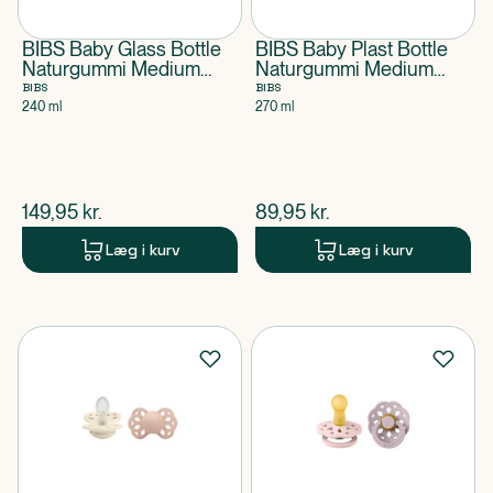
BIBS Baby Glass Bottle
BIBS Baby Plast Bottle
Naturgummi Medium
Naturgummi Medium
Flow Blue
Flow Blush
BIBS
BIBS
240 ml
270 ml
$
nuværende pris
$
nuværende pris
149,95
kr.
89,95
kr.
Læg i kurv
Læg i kurv