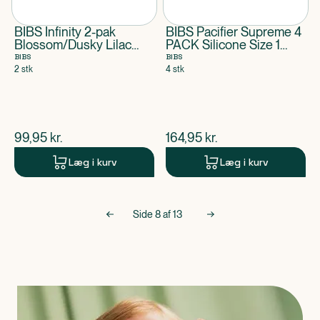
BIBS Infinity 2-pak
BIBS Pacifier Supreme 4
Blossom/Dusky Lilac
PACK Silicone Size 1
Size 1
Ivory/Vanilla/Blush/Woodc
BIBS
BIBS
2 stk
4 stk
$
nuværende pris
$
nuværende pris
99,95
kr.
164,95
kr.
Læg i kurv
Læg i kurv
Side
8
af
13