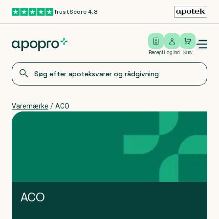
TrustScore 4.8
Gå til hovedindhold
Open/close menu
Log ind
Recept
Log ind
Kurv
Varemærke
/
ACO
ACO