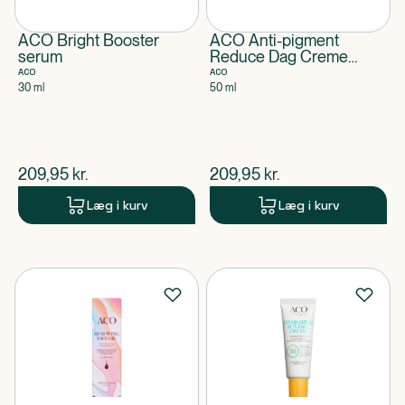
ACO Bright Booster
ACO Anti-pigment
serum
Reduce Dag Creme
SPF50
ACO
ACO
30 ml
50 ml
$
nuværende pris
$
nuværende pris
209,95
kr.
209,95
kr.
Læg i kurv
Læg i kurv