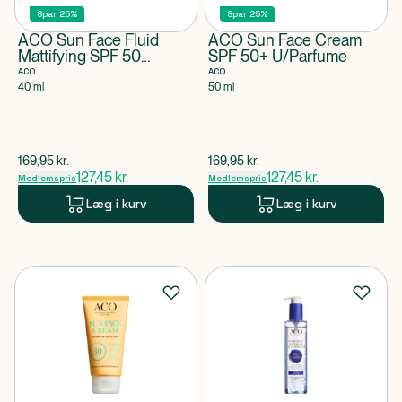
Spar 25%
Spar 25%
ACO Sun Face Fluid
ACO Sun Face Cream
Mattifying SPF 50
SPF 50+ U/Parfume
U/Parfume
ACO
ACO
40 ml
50 ml
$
gammel pris
$
gammel pris
169,95
kr.
169,95
kr.
127,45
kr.
127,45
kr.
Medlemspris
Medlemspris
Læg i kurv
Læg i kurv