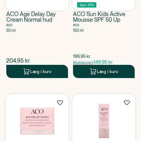
Spar 25%
ACO Age Delay Day
ACO Sun Kids Active
Cream Normal hud
Mousse SPF 50 Up
ACO
ACO
50 ml
150 ml
$
gammel pris
199,95
kr.
$
nuværende pris
204,95
kr.
149,95
kr.
Medlemspris
Læg i kurv
Læg i kurv