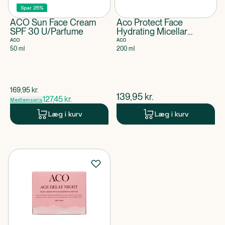
Spar 25%
ACO Sun Face Cream
Aco Protect Face
SPF 30 U/Parfume
Hydrating Micellar
Cleanser Gel U/Parfume
ACO
ACO
50 ml
200 ml
$
gammel pris
169,95
kr.
$
nuværende pris
139,95
kr.
127,45
kr.
Medlemspris
Læg i kurv
Læg i kurv