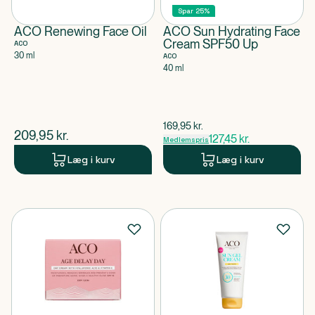
Spar 25%
ACO Renewing Face Oil
ACO Sun Hydrating Face
Cream SPF50 Up
ACO
30 ml
ACO
40 ml
$
gammel pris
169,95
kr.
$
nuværende pris
209,95
kr.
127,45
kr.
Medlemspris
Læg i kurv
Læg i kurv