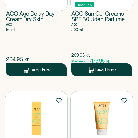
Spar 25%
ACO Age Delay Day
ACO Sun Gel Creams
Cream Dry Skin
SPF 30 Uden Parfume
ACO
ACO
50 ml
200 ml
$
gammel pris
239,95
kr.
$
nuværende pris
204,95
kr.
179,95
kr.
Medlemspris
Læg i kurv
Læg i kurv