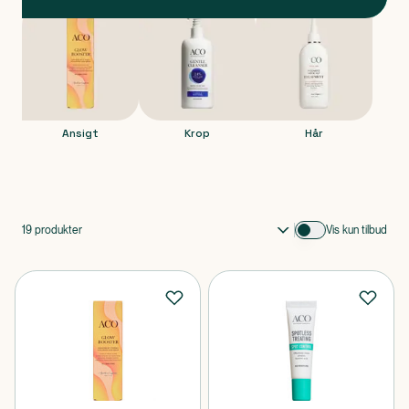
Produkter
Ansigt
Krop
Hår
Ansigt
Krop
Hår
Produkt 1 af 0
19
produkter
Vis kun tilbud