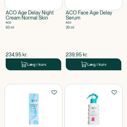
ACO Age Delay Night
ACO Face Age Delay
Cream Normal Skin
Serum
ACO
ACO
50 ml
30 ml
$
nuværende pris
$
nuværende pris
234,95
kr.
239,95
kr.
Læg i kurv
Læg i kurv