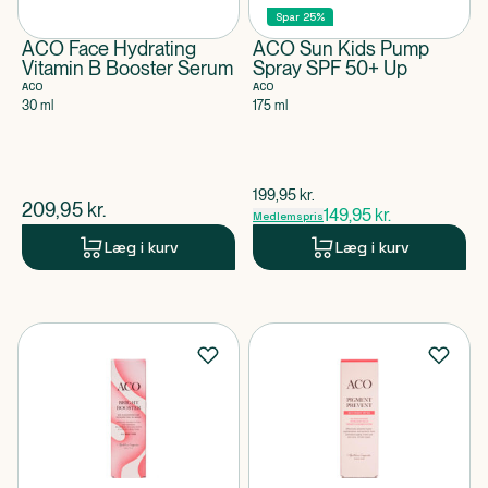
Spar 25%
ACO Face Hydrating
ACO Sun Kids Pump
Vitamin B Booster Serum
Spray SPF 50+ Up
ACO
ACO
30 ml
175 ml
$
gammel pris
199,95
kr.
$
nuværende pris
209,95
kr.
149,95
kr.
Medlemspris
Læg i kurv
Læg i kurv