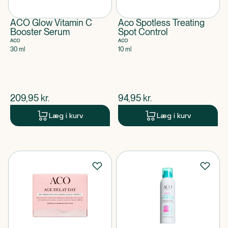
ACO Glow Vitamin C
Aco Spotless Treating
Booster Serum
Spot Control
ACO
ACO
30 ml
10 ml
$
nuværende pris
$
nuværende pris
209,95
kr.
94,95
kr.
Læg i kurv
Læg i kurv