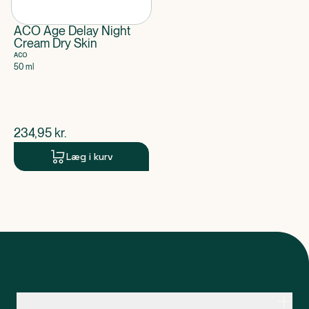
ACO Age Delay Night
Cream Dry Skin
ACO
50 ml
$
nuværende pris
234,95
kr.
Læg i kurv
Kontakt apoteksteamet