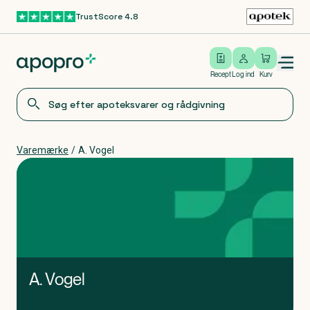
TrustScore 4.8
Gå til hovedindhold
Open/close menu
Log ind
Recept
Log ind
Kurv
Varemærke
/
A. Vogel
A. Vogel