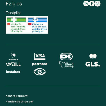
Følg os
Mød apoteksteamet
Tlf:
89 88 15 95
Book medicinsamtale
Mandag-tirsdag 08.00 - 17.00
Trustpilot
Opret profil
Onsdag-fredag 08.30 - 16.30
Kontakt os
Lørdag 09.00 - 12.00
Bliv medlem
Spørgsmål og svar
Din sikkerhed
Levering
Chat
Mandag-torsdag 9.00 - 16.00
Returnering
Fredag 9.00 - 15.00
Kontakt os på mail
apoteket@apopro.dk
På hverdage besvarer vi inden for 24 timer
Kontrolrapport
Handelsbetingelser