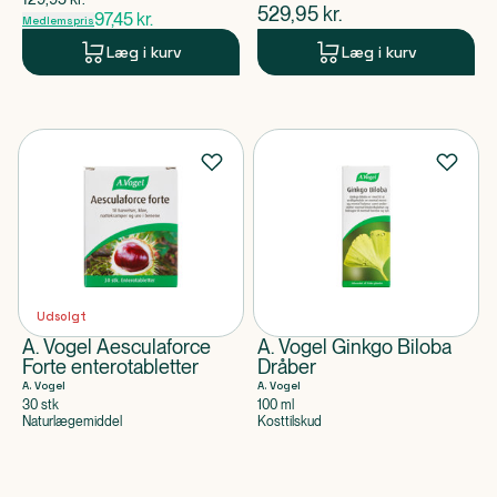
$
nuværende pris
529,95
kr.
97,45
kr.
Medlemspris
Læg i kurv
Læg i kurv
Udsolgt
A. Vogel Aesculaforce
A. Vogel Ginkgo Biloba
Forte enterotabletter
Dråber
A. Vogel
A. Vogel
30 stk
100 ml
Naturlægemiddel
Kosttilskud