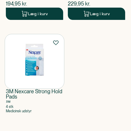
$
nuværende pris
$
nuværende pris
194,95
kr.
229,95
kr.
Læg i kurv
Læg i kurv
3M Nexcare Strong Hold
Pads
3M
4 stk
Medicinsk udstyr