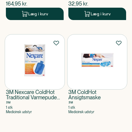
$
nuværende pris
$
nuværende pris
164,95
kr.
32,95
kr.
Læg i kurv
Læg i kurv
3M Nexcare ColdHot
3M ColdHot
Traditional Varmepude
Ansigtsmaske
19x27 cm
3M
3M
1 stk
1 stk
Medicinsk udstyr
Medicinsk udstyr