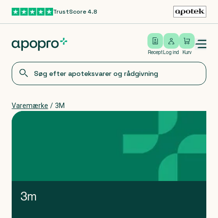
TrustScore 4.8
Gå til hovedindhold
Open/close menu
Log ind
Recept
Log ind
Kurv
Varemærke
/
3M
3m