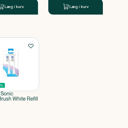
Læg i kurv
Læg i kurv
5%
Sonic
rush White Refill