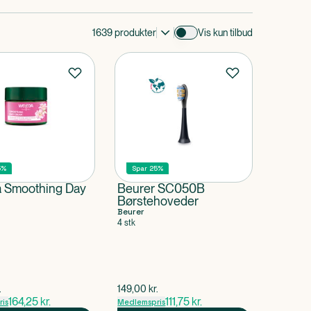
1639
produkter
Vis kun tilbud
5%
Spar 25%
 Smoothing Day
Beurer SC050B
Børstehoveder
Beurer
4 stk
pris
$
gammel pris
.
149,00
kr.
164,25
kr.
111,75
kr.
is
Medlemspris