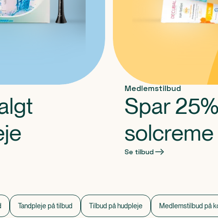
Medlemstilbud
algt
Spar 25%
eje
solcreme
Se tilbud
d
Tandpleje på tilbud
Tilbud på hudpleje
Medlemstilbud på ko