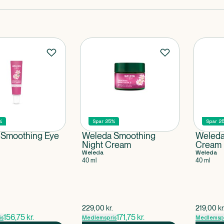
%
Spar 25%
Spar 2
 Smoothing Eye
Weleda Smoothing
Weleda
Night Cream
Cream
Weleda
Weleda
40 ml
40 ml
ris
$
gammel pris
$
gammel 
.
229,00
kr.
219,00
kr
156,75
kr.
171,75
kr.
is
Medlemspris
Medlemspr