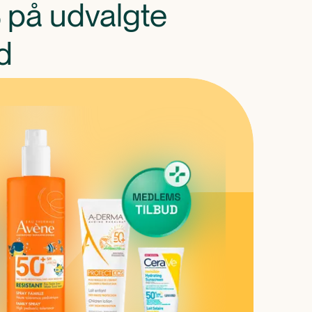
 på udvalgte
d