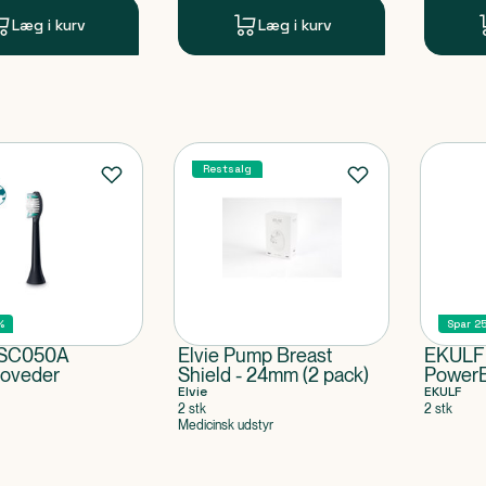
Læg i kurv
Læg i kurv
Restsalg
%
Spar 2
 SC050A
Elvie Pump Breast
EKULF 
hoveder
Shield - 24mm (2 pack)
PowerB
Elvie
EKULF
2 stk
2 stk
Medicinsk udstyr