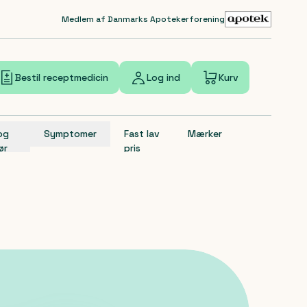
Medlem af Danmarks Apotekerforening
Bestil receptmedicin
Log ind
Kurv
 og
Symptomer
Fast lav
Mærker
ør
pris