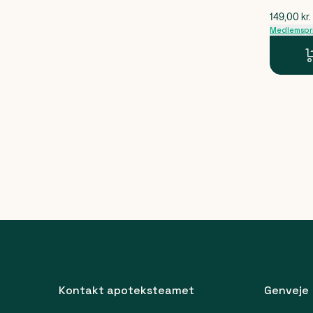
$
gammel p
149,00
kr.
Medlemspr
Kontakt apoteksteamet
Genveje