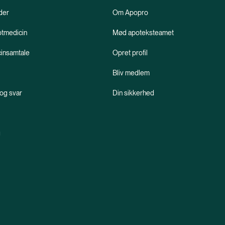
der
Om Apopro
ptmedicin
Mød apoteksteamet
insamtale
Opret profil
Bliv medlem
og svar
Din sikkerhed
g