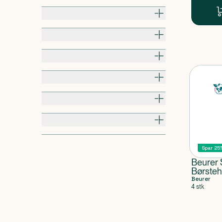
Hudtype
Problemhud
Smag
Produkttype
Egenskaber
Mærkning
Spar 25
Beurer
Børste
Beurer
4 stk