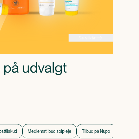
Se vilkår
 på udvalgt
sttilskud
Medlemstilbud solpleje
Tilbud på Nupo
Tilbud på