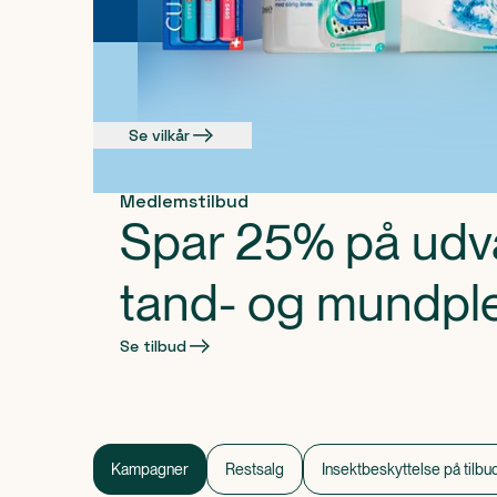
Se vilkår
Medlemstilbud
Spar 25% på udv
tand- og mundpl
Se tilbud
Kampagner
Kampagner 1 af 0
Kampagner
Restsalg
Insektbeskyttelse på tilbu