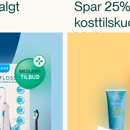
algt
Spar 25%
kosttilsku
Se tilbud