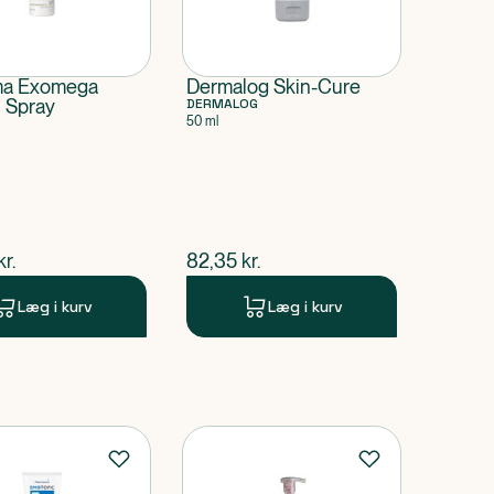
ma Exomega
Dermalog Skin-Cure
l Spray
DERMALOG
50 ml
ende pris
$
nuværende pris
kr.
82,35
kr.
Læg i kurv
Læg i kurv