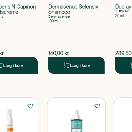
eris N Capinon
Dermasence Selensiv
Ducray
tscreme
Shampoo
DUCRAY
30 ml
is
Dermasence
100 ml
ende pris
$
nuværende pris
$
nuvær
kr.
140,00
kr.
289,50
Læg i kurv
Læg i kurv