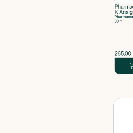
Pharmac
K Ansig
Pharmacer
30 ml
$
nuvær
265,00