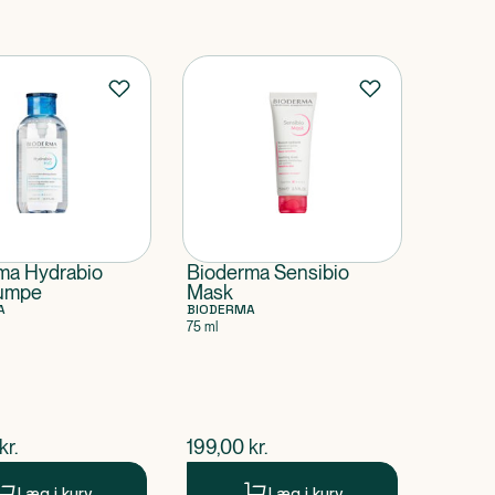
ma Hydrabio
Bioderma Sensibio
umpe
Mask
A
BIODERMA
75 ml
ende pris
$
nuværende pris
kr.
199,00
kr.
Læg i kurv
Læg i kurv