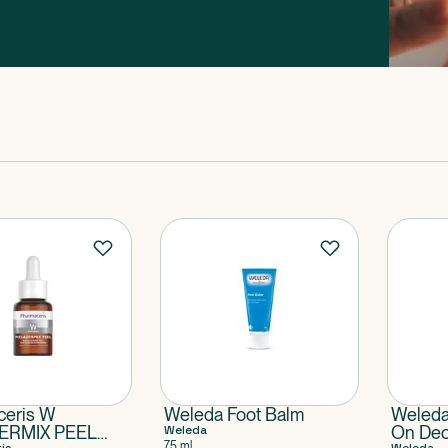
pleje
ceris W
Weleda Foot Balm
Weleda
ERMIX PEEL
Weleda
On Deo
75 ml