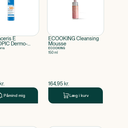
t
ceris E
ECOOKING Cleansing
PIC Dermo-
Mousse
tende
ris
ECOOKING
150 ml
lcreme med SPF
ende pris
$
nuværende pris
kr.
164,95
kr.
Påmind mig
Læg i kurv