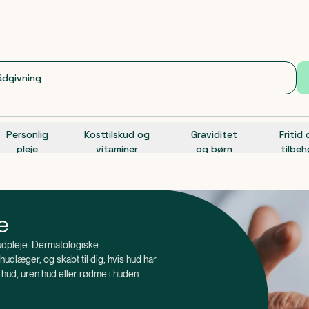
Personlig
Kosttilskud og
Graviditet
Fritid
pleje
vitaminer
og børn
tilbeh
e
hudpleje. Dermatologiske
hudlæger, og skabt til dig, hvis hud har
hud, uren hud eller rødme i huden.
g, hvis du generelt har en sensitiv hud