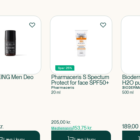
Spar 25%
ING Men Deo
Pharmaceris S Spectum
Bioder
Protect for face SPF50+
H2O p
Pharmaceris
BIODERM
20 ml
500 ml
$
gammel pris
205,00
kr.
ende pris
$
nuvær
r.
189,00
153,75
kr.
Medlemspris
Læg i kurv
Læg i kurv