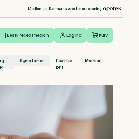
Medlem af Danmarks Apotekerforening
Bestil receptmedicin
Log ind
Kurv
 og
Symptomer
Fast lav
Mærker
ør
pris