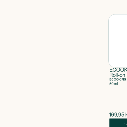
ECOOK
Roll-on
ECOOKING
50 ml
$
nuvær
169,95
k