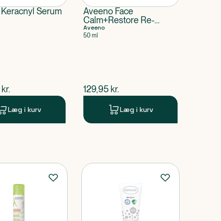
 Keracnyl Serum
Aveeno Face
Calm+Restore Re-
Hydrating Night Cream
Aveeno
50 ml
ende pris
$
nuværende pris
kr.
129,95
kr.
Læg i kurv
Læg i kurv