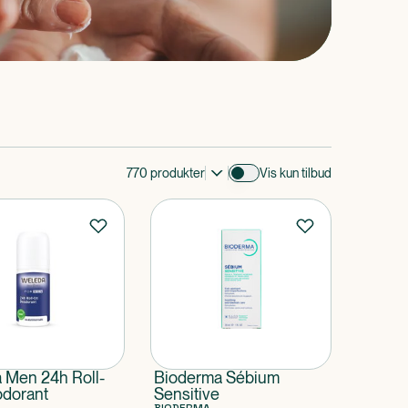
770
produkter
Vis kun tilbud
 Men 24h Roll-
Bioderma Sébium
dorant
Sensitive