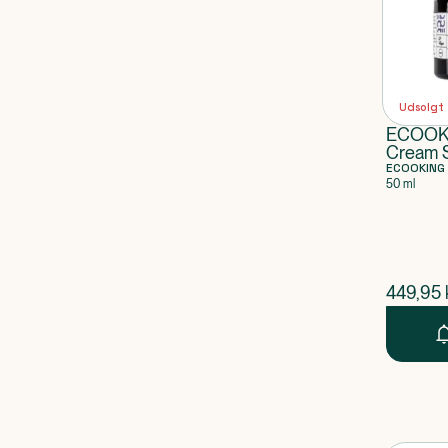
Udsolgt
ECOOKI
Cream 
ECOOKING
50 ml
$
nuvær
449,95