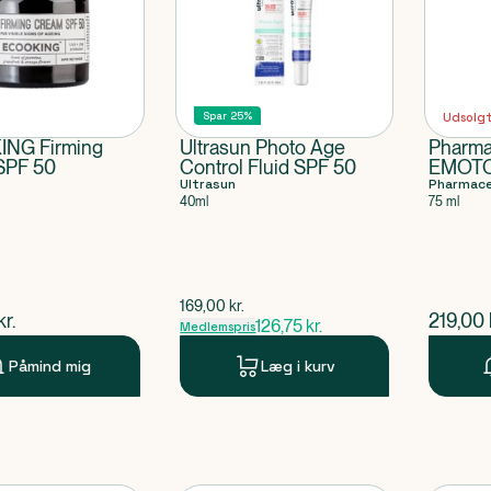
Spar 25%
Udsolg
NG Firming
Ultrasun Photo Age
Pharma
SPF 50
Control Fluid SPF 50
EMOTO
Ultrasun
beskyt
Pharmace
40ml
75 ml
minera
50+
$
gammel pris
169,00
kr.
ende pris
$
nuvær
kr.
219,00
126,75
kr.
Medlemspris
Påmind mig
Læg i kurv