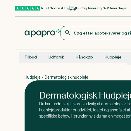
Gå til hovedindhold
TrustScore 4.8
Hurtig levering 0-2 hverdage
Tilbud
Udforsk
Håndkøb
Hudpleje
Hudpleje
/
Dermatologisk hudpleje
Dermatologisk Hudplej
Du har fundet vej til vores udvalg af dermatologisk 
hudplejeprodukter er udviklet, testet og anbefalet af 
specifikke behov. Herunder hvis du har en meget tør 
, at dermatologisk hudpleje måske er for di
Vidste du
med tendens til at reagere på hudplejeprodukter.