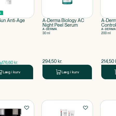
%
un Anti-Age
A-Derma Biology AC
A-Der
Night Peel Serum
Contro
A-DERMA
A-DERMA
30 ml
200 ml
ris
$
nuværende pris
$
nuvær
294,50
kr.
214,50
176,60
kr.
is
Læg i kurv
Læg i kurv