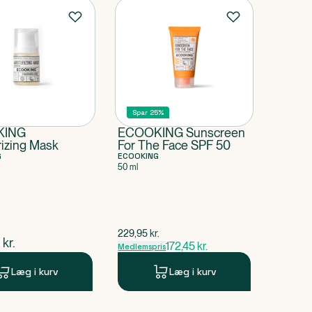
Spar 25%
KING
ECOOKING Sunscreen
rizing Mask
For The Face SPF 50
G
ECOOKING
50 ml
$
gammel pris
229,95
kr.
ende pris
kr.
172,45
kr.
Medlemspris
Læg i kurv
Læg i kurv