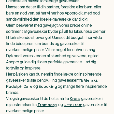
udforske en masse forskellige gaveæsker.
Uanset om det er til din partner, forældre eller børn, eller
bare en god ven, så har vi her hos Apopro.dk, med god
sandsynlighed den ideelle gaveæske klar til dig.
Glem besværet med gavejagt; vores brede online
sortiment af gaveæsker byder på alt fra luksuriøse cremer
til forfriskende shower gel. Uanset dit budget - her vil du
finde både premium brands og gaveæsker til
overkommelige priser. Vi har noget for enhver smag.
Dyk ned i vores verden af skønhed og velvære, og lad
Apopro guide dig til den perfekte gaveæske. Lad dig
fortrylle og inspirere!
Her på siden kan du nemlig finde lækre og inspirerende
Meraki
gaveæsker til alle behov. Find gaveæsker fra
,
Rudolph Care
Ecooking
og
og mange flere inspirerende
brands.
Kræs
Vi også gaveæsker til de helt små fra
, gaveæsker i
Tromborg
Urtekram
rejsestørrelser fra
, og
gaveæsker til
overkommelige priser.