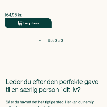
$
nuværende pris
164,95
kr.
Læg i kurv
Side
3
af
3
Leder du efter den perfekte gave
til en særlig person i dit liv?
Så er du havnet det helt rigtige sted! Her kan du nemlig