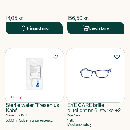
$
nuværende pris
$
nuværende pris
14,05
kr.
156,50
kr.
Påmind mig
Læg i kurv
Udsolgt
Sterile water "Fresenius
EYE CARE brille
Kabi"
bluelight nr. 6, styrke +2
Fresenius Kabi
Eye Care
5000 ml Solvens til parenteral
1 stk
anvendelse
Medicinsk udstyr