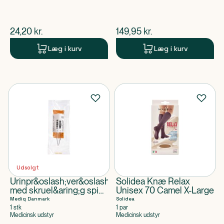
$
nuværende pris
$
nuværende pris
24,20
kr.
149,95
kr.
Læg i kurv
Læg i kurv
Udsolgt
Urinpr&oslash;ver&oslash;r
Solidea Knæ Relax
med skruel&aring;g spids
Unisex 70 Camel X-Large
110 x 116 mm
Mediq Danmark
Solidea
1 stk
1 par
Medicinsk udstyr
Medicinsk udstyr