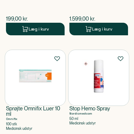
$
nuværende pris
$
nuværende pris
199,00
kr.
1.599,00
kr.
Læg i kurv
Læg i kurv
Sprøjte Omnifix Luer 10
Stop Hemo Spray
ml
Nordicmedcom
50 ml
Omnifix
Medicinsk udstyr
100 stk
Medicinsk udstyr