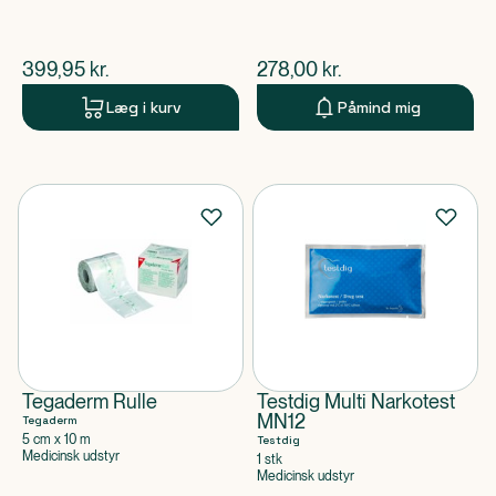
$
nuværende pris
$
nuværende pris
399,95
kr.
278,00
kr.
Læg i kurv
Påmind mig
Tegaderm Rulle
Testdig Multi Narkotest
MN12
Tegaderm
5 cm x 10 m
Testdig
Medicinsk udstyr
1 stk
Medicinsk udstyr