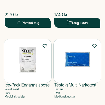
$
nuværende pris
$
nuværende pris
21,70
kr.
17,40
kr.
Påmind mig
Læg i kurv
Ice-Pack Engangsispose
Testdig Multi Narkotest
Select Sport
Testdig
1 stk
1 stk
Medicinsk udstyr
Medicinsk udstyr