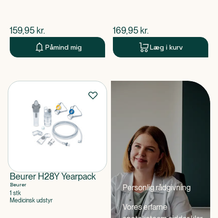
$
nuværende pris
$
nuværende pris
159,95
kr.
169,95
kr.
Påmind mig
Læg i kurv
Beurer H28Y Yearpack
Beurer
Personlig rådgivning
1 stk
Medicinsk udstyr
Vores erfarne