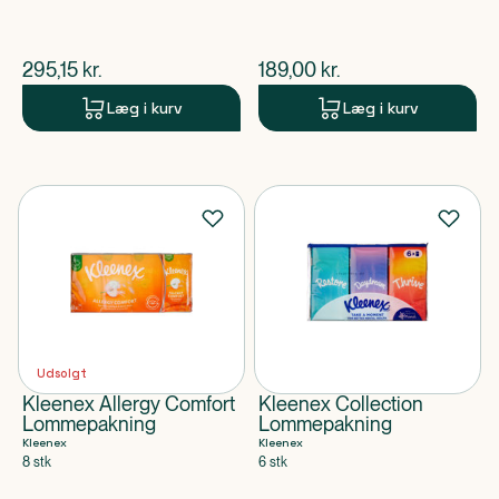
$
nuværende pris
$
nuværende pris
295,15
kr.
189,00
kr.
Læg i kurv
Læg i kurv
Udsolgt
Kleenex Allergy Comfort
Kleenex Collection
Lommepakning
Lommepakning
Kleenex
Kleenex
8 stk
6 stk