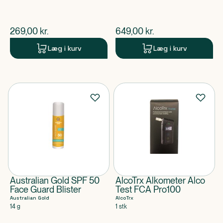
$
nuværende pris
$
nuværende pris
269,00
kr.
649,00
kr.
Læg i kurv
Læg i kurv
Australian Gold SPF 50
AlcoTrx Alkometer Alco
Face Guard Blister
Test FCA Pro100
Australian Gold
AlcoTrx
14 g
1 stk