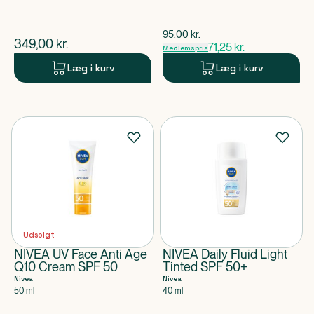
$
gammel pris
95,00
kr.
$
nuværende pris
349,00
kr.
71,25
kr.
Medlemspris
Læg i kurv
Læg i kurv
Udsolgt
NIVEA UV Face Anti Age
NIVEA Daily Fluid Light
Q10 Cream SPF 50
Tinted SPF 50+
Nivea
Nivea
50 ml
40 ml