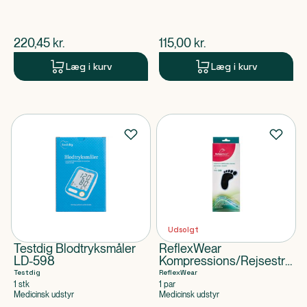
$
nuværende pris
$
nuværende pris
220,45
kr.
115,00
kr.
Læg i kurv
Læg i kurv
Udsolgt
Testdig Blodtryksmåler
ReflexWear
LD-598
Kompressions/Rejsestrømp
Sort Str. 44-46
Testdig
ReflexWear
1 stk
1 par
Medicinsk udstyr
Medicinsk udstyr