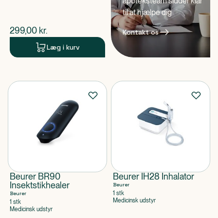
apoteksteam sidder klar
til at hjælpe dig
$
nuværende pris
299,00
kr.
Kontakt os
Læg i kurv
Beurer BR90
Beurer IH28 Inhalator
Insektstikhealer
Beurer
1 stk
Beurer
Medicinsk udstyr
1 stk
Medicinsk udstyr