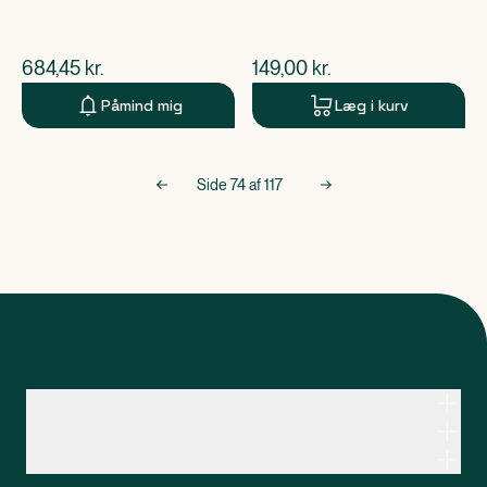
$
nuværende pris
$
nuværende pris
684,45
kr.
149,00
kr.
Påmind mig
Læg i kurv
Side
74
af
117
Kontakt apoteksteamet
Genveje
Om Apopro
Apopro Online Apotek