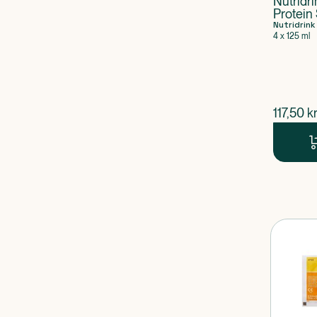
Nutridr
Protein
Bær
Nutridrink
4 x 125 ml
$
nuvær
117,50
kr