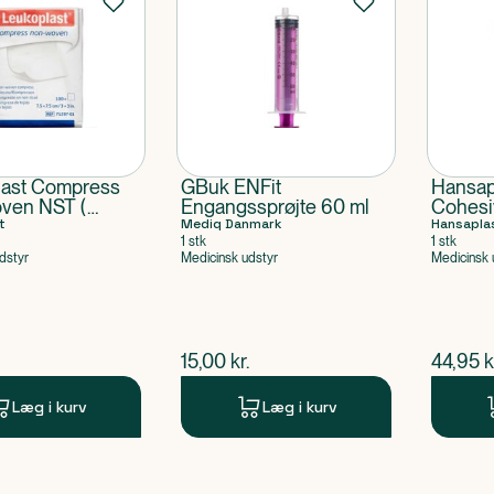
last Compress
GBuk ENFit
Hansap
ven NST (
Engangssprøjte 60 ml
Cohesi
cm)
t
Mediq Danmark
Hansapla
1 stk
1 stk
dstyr
Medicinsk udstyr
Medicinsk 
ende pris
$
nuværende pris
$
nuvær
15,00
kr.
44,95
k
Læg i kurv
Læg i kurv