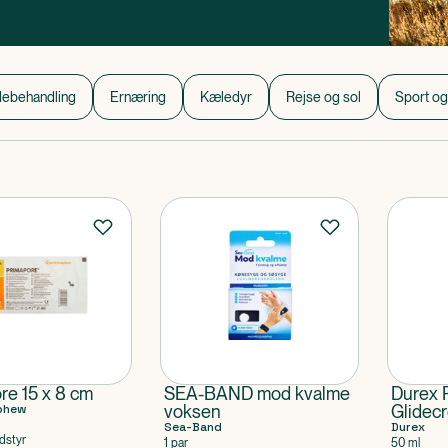
debehandling
Ernæring
Kæledyr
Rejse og sol
Sport og
re 15 x 8 cm
SEA-BAND mod kvalme
Durex P
phew
voksen
Glidecr
Sea-Band
Durex
dstyr
1 par
50 ml