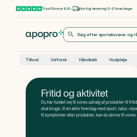
Gå til hovedindhold
TrustScore 4.8
Hurtig levering 0-2 hverdage
Tilbud
Udforsk
Håndkøb
Hudpleje
Fritid og aktivitet
Du har fundet vej til vores udvalg af produkter til friti
skal bruge, til en aktiv hverdag med sport, natur, re
til symptomer eller produkter, kan du skrive til vore
, at du kan få mange af feriens nødvendigh
Vidste du
med som rejseapotek i håndbagagen.