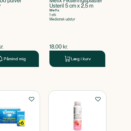
200 pulver
Mefix Fikseringsplaster
e
Usteril 5 cm x 2,5 m
Mefix
1 stk
Medicinsk udstyr
ende pris
$
nuværende pris
kr.
18,00
kr.
Påmind mig
Læg i kurv