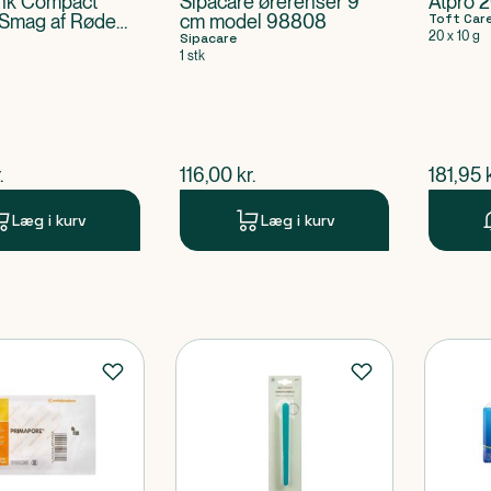
ink Compact
Sipacare ørerenser 9
Atpro 
 Smag af Røde
cm model 98808
Toft Car
20 x 10 g
Sipacare
1 stk
ende pris
$
nuværende pris
$
nuvær
.
116,00
kr.
181,95
Læg i kurv
Læg i kurv