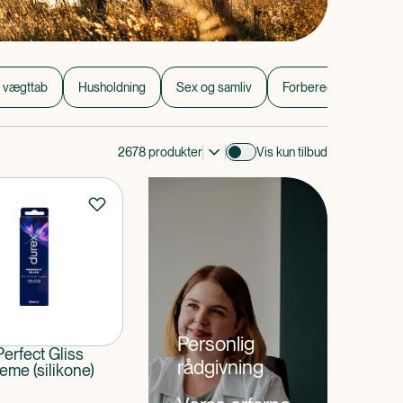
 vægttab
Husholdning
Sex og samliv
Forberedelse til søvn
2678
produkter
Vis kun tilbud
Personlig
erfect Gliss
rådgivning
eme (silikone)