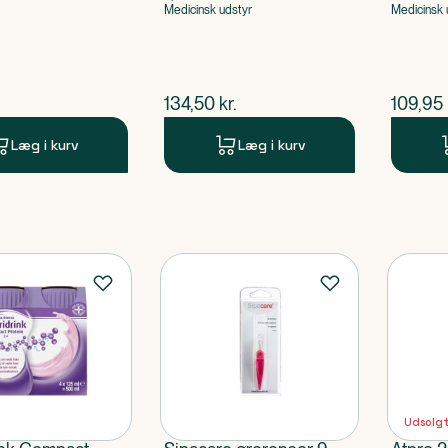
Medicinsk udstyr
Medicinsk 
ende pris
$
nuværende pris
$
nuvær
134,50
kr.
109,95
Læg i kurv
Læg i kurv
Udsolg