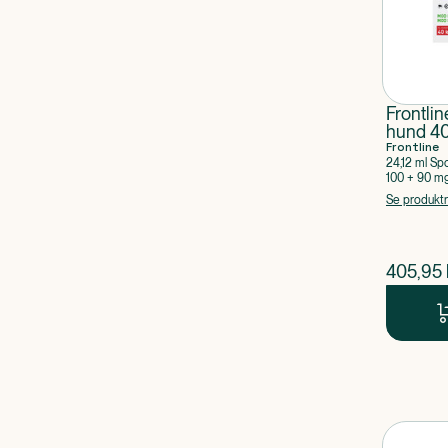
Frontli
hund 4
Frontline
24,12 ml Sp
100 + 90 m
Se produkt
$
nuvær
405,95