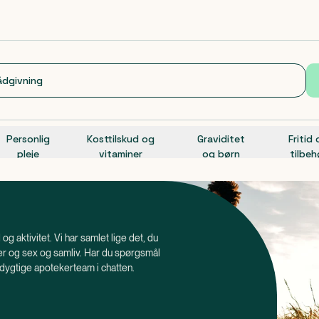
Personlig
Kosttilskud og
Graviditet
Fritid
pleje
vitaminer
og børn
tilbeh
d og aktivitet. Vi har samlet lige det, du
jser og sex og samliv. Har du spørgsmål
s dygtige apotekerteam i chatten.
eder i mindre størrelser, som kan tages