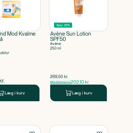
Spar 25%
nd Mod Kvalme
Avène Sun Lotion
lå
SPF50
d
Avène
250 ml
udstyr
$
gammel pris
269,50
kr.
ende pris
kr.
202,10
kr.
Medlemspris
Læg i kurv
Læg i kurv