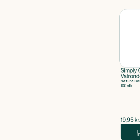
Simply 
Vatrond
Nature So
100 stk
$
nuvær
19,95
kr.