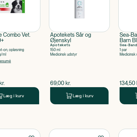
ne Combo Vet.
Apotekets Sår og
Sea-Ba
0+
Øjenskyl
Barn B
Apotekets
Sea-Ban
ot-on, opløsning
150 ml
1 par
g/ml
Medicinsk udstyr
Medicinsk 
resumé
ende pris
$
nuværende pris
$
nuvær
kr.
69,00
kr.
134,50
Læg i kurv
Læg i kurv