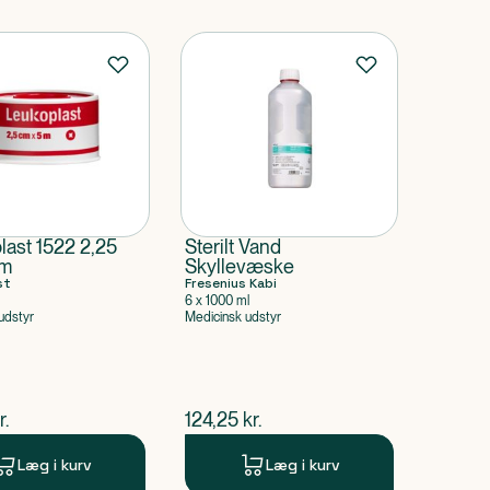
last 1522 2,25
Sterilt Vand
 m
Skyllevæske
st
Fresenius Kabi
6 x 1000 ml
udstyr
Medicinsk udstyr
ende pris
$
nuværende pris
r.
124,25
kr.
Læg i kurv
Læg i kurv