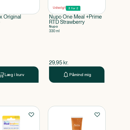
Udsolgt
3 for 2
 Original
Nupo One Meal +Prime
e
RTD Strawberry
Nupo
330 ml
ende pris
$
nuværende pris
29,95
kr.
Læg i kurv
Påmind mig