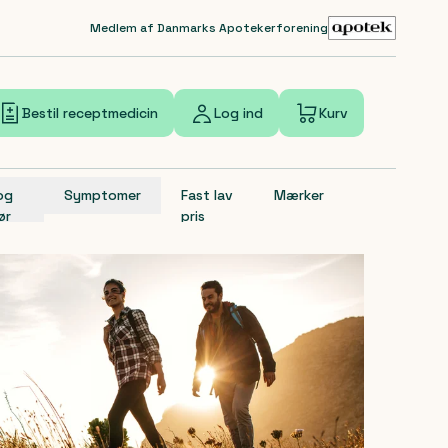
Medlem af Danmarks Apotekerforening
Bestil receptmedicin
Log ind
Kurv
 og
Symptomer
Fast lav
Mærker
ør
pris