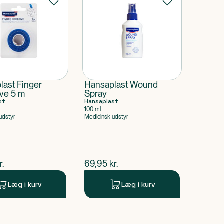
last Finger
Hansaplast Wound
ve 5 m
Spray
st
Hansaplast
100 ml
udstyr
Medicinsk udstyr
ende pris
$
nuværende pris
r.
69,95
kr.
Læg i kurv
Læg i kurv