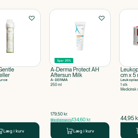
Spar 25%
Gentle
A-Derma Protect AH
Leukop
eller
Aftersun Milk
cm x 5
urce
A-DERMA
Leukopla
250 ml
1 stk
Medicinsk 
$
gammel pris
179,50
kr.
ende pris
$
nuvær
44,95
k
134,60
kr.
Medlemspris
Læg i kurv
Læg i kurv