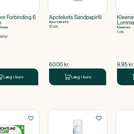
re Forbinding 6
Apotekets Sandpapirfil
Kleenex
m
Apotekets
Lomm
10 stk
phew
Kleenex
1 stk
dstyr
ende pris
$
nuværende pris
$
nuvær
60,00
kr.
9,95
kr.
Læg i kurv
Læg i kurv