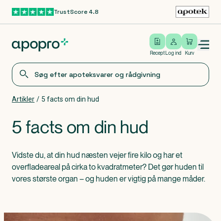
TrustScore 4.8
Gå til hovedindhold
Open/close menu
Log ind
Recept
Log ind
Kurv
Artikler
/
5 facts om din hud
5 facts om din hud
Vidste du, at din hud næsten vejer fire kilo og har et
overfladeareal på cirka to kvadratmeter? Det gør huden til
vores største organ – og huden er vigtig på mange måde‌r.