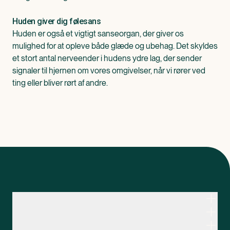
Huden giver dig følesans
‌Huden er også et vigtigt sanseorgan, der giver os
mulighed for at opleve både glæde og ubehag. Det skyldes
et stort antal nerveender i hudens ydre lag, der sender
signaler til hjernen om vores omgivelser, når vi rører ved
ting eller bliver rørt af andre.
Kontakt apoteksteamet
Genveje
Om Apopro
Apopro Online Apotek