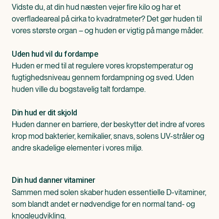
Vidste du, at din hud næsten vejer fire kilo og har et
overfladeareal på cirka to kvadratmeter? Det gør huden til
vores største organ – og huden er vigtig på mange måde‌r.‌
Uden hud vil du fordampe
Huden er med til at regulere vores kropstemperatur og
fugtighedsniveau gennem fordampning og sved. Uden
huden ville du bogstavelig talt fordampe. ‌
Din hud er dit skjold
Huden danner en barriere, der beskytter det indre af vores
krop mod bakterier, kemikalier, snavs, solens UV-stråler og
andre skadelige elementer i vores miljø. ‌
Din hud danner vitaminer
Sammen med solen skaber huden essentielle D-vitaminer,
som blandt andet er nødvendige for en normal tand- og
knogleudvikling.‌