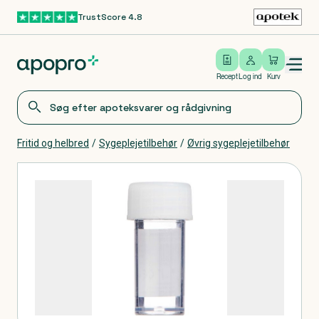
TrustScore 4.8
Gå til hovedindhold
Open/close menu
Log ind
Recept
Log ind
Kurv
Fritid og helbred
/
Sygeplejetilbehør
/
Øvrig sygeplejetilbehør