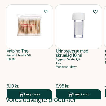
Produkter
Vatpind Træ
Urinprøverør med
skruelåg 10 ml
Nygaard Tønder A/S
100 stk
Nygaard Tønder A/S
1 stk
Medicinsk udstyr
$
nuværende pris
$
nuværende pris
6,10
kr.
9,95
kr.
Læg i kurv
Læg i kurv
Vores udvalgte produkter
Produkt 1 af 0