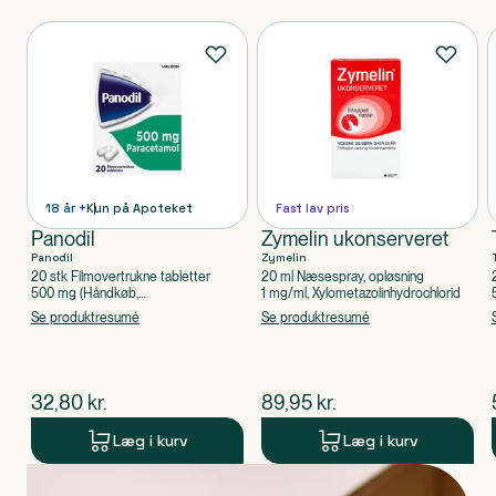
Produkter
18 år +
Kun på Apoteket
Fast lav pris
Panodil
Zymelin ukonserveret
Panodil
Zymelin
20 stk Filmovertrukne tabletter
20 ml Næsespray, opløsning
500 mg (Håndkøb,
1 mg/ml, Xylometazolinhydrochlorid
apoteksforbeholdt), Paracetamol
Se produktresumé
Se produktresumé
$
nuværende pris
$
nuværende pris
32,80
kr.
89,95
kr.
Læg i kurv
Læg i kurv
Produkt 1 af 0