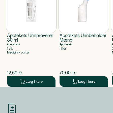
Apotekets Urinprøverør
Apotekets Urinbeholder
30 ml
Mænd
Apotekets
Apotekets
1 stk
1 liter
Medicinsk udstyr
$
nuværende pris
$
nuværende pris
12,50
kr.
70,00
kr.
Læg i kurv
Læg i kurv
Produkt 1 af 0