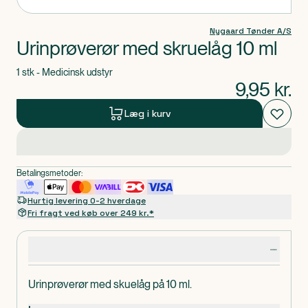
Nygaard Tønder A/S
Urinprøverør med skruelåg 10 ml
1 stk - Medicinsk udstyr
9,95
kr.
Læg i kurv
Betalingsmetoder:
Hurtig levering 0-2 hverdage
Fri fragt ved køb over 249 kr.*
Produktdetaljer
Urinprøverør med skuelåg på 10 ml.