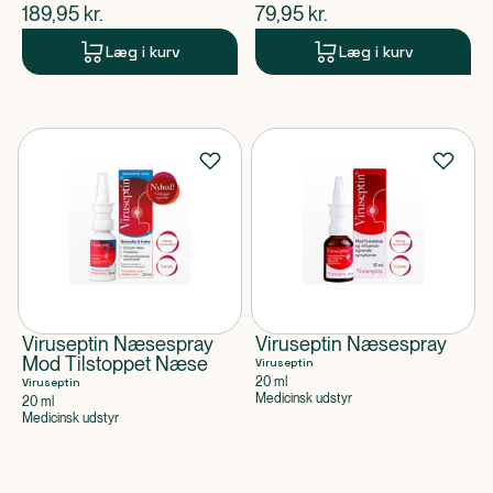
$
nuværende pris
$
nuværende pris
189,95
kr.
79,95
kr.
Læg i kurv
Læg i kurv
Viruseptin Næsespray
Viruseptin Næsespray
Mod Tilstoppet Næse
Viruseptin
20 ml
Viruseptin
Medicinsk udstyr
20 ml
Medicinsk udstyr