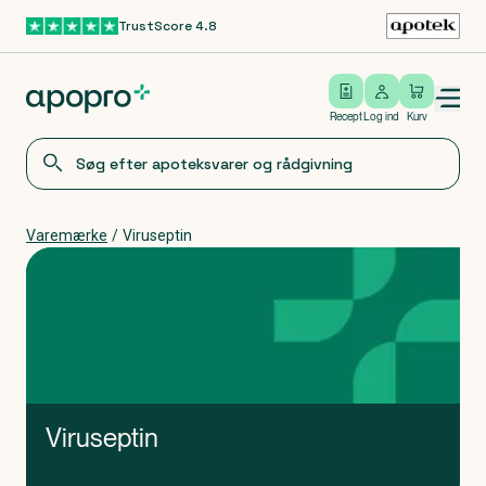
TrustScore 4.8
Gå til hovedindhold
Open/close menu
Log ind
Recept
Log ind
Kurv
Varemærke
/
Viruseptin
Viruseptin