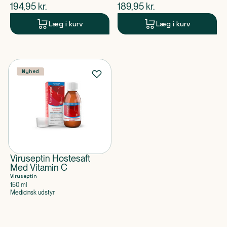
$
nuværende pris
$
nuværende pris
194,95
kr.
189,95
kr.
Læg i kurv
Læg i kurv
Nyhed
Viruseptin Hostesaft
Med Vitamin C
Viruseptin
150 ml
Medicinsk udstyr