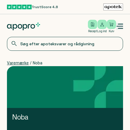
TrustScore 4.8
Gå til hovedindhold
Open/close menu
Log ind
Recept
Log ind
Kurv
Varemærke
/
Noba
Noba