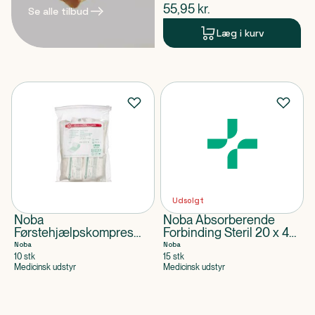
$
nuværende pris
55,95
kr.
Se alle tilbud
Læg i kurv
Udsolgt
Noba
Noba Absorberende
Førstehjælpskompres
Forbinding Steril 20 x 40
Steril 6 cm x 3 m
cm
Noba
Noba
10 stk
15 stk
Medicinsk udstyr
Medicinsk udstyr