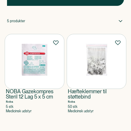
5
produkter
NOBA Gazekompres
Hæfteklemmer til
Steril 12 Lag 5 x 5 cm
støttebind
Noba
Noba
5 stk
50 stk
Medicinsk udstyr
Medicinsk udstyr