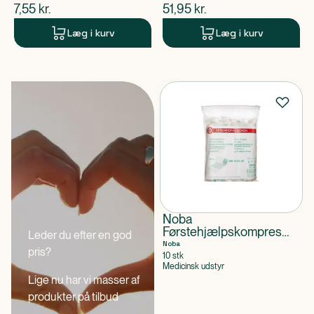
$
nuværende pris
$
nuværende pris
7,55
kr.
51,95
kr.
Læg i kurv
Læg i kurv
Noba
Førstehjælpskompres
Leder du efter en god
Steril 8 cm x 4 m
Noba
pris?
10 stk
Medicinsk udstyr
Lige nu har vi masser af
produkter på tilbud