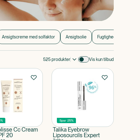
Ansigtscreme med solfaktor
Ansigtsolie
Fugtighedscreme
525
produkter
Vis kun tilbud
5%
Spar 25%
lisse Cc Cream
Talika Eyebrow
PF 20
Liposourcils Expert