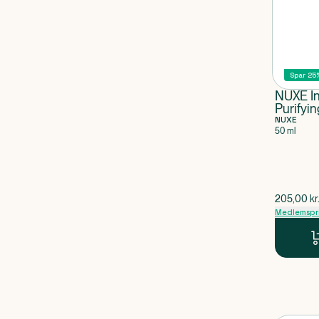
Spar 25
NUXE I
Purifyi
NUXE
50 ml
$
gammel p
205,00
kr
Medlemspr