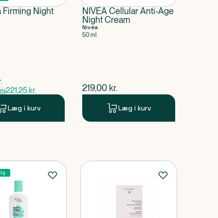
 Firming Night
NIVEA Cellular Anti-Age
Night Cream
Nivea
50 ml
pris
r.
$
nuværende pris
219,00
kr.
221,25
kr.
is
Læg i kurv
Læg i kurv
lg