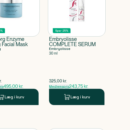
5%
Spar 25%
rg Enzyme
Embryolisse
 Facial Mask
COMPLETE SERUM
g
Embryolisse
30 ml
pris
$
gammel pris
r.
325,00
kr.
495,00
kr.
243,75
kr.
is
Medlemspris
Læg i kurv
Læg i kurv