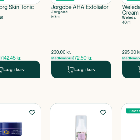
rg Skin Tonic
Jorgobé AHA Exfoliator
Weleda
Jorgobé
Cream
50 ml
RG
Weleda
40 ml
ris
$
gammel pris
$
gammel 
230,00
kr.
295,00
k
142,45
kr.
172,50
kr.
is
Medlemspris
Medlemspr
Læg i kurv
Læg i kurv
Restsa