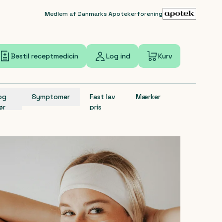
Medlem af Danmarks Apotekerforening
Bestil receptmedicin
Log ind
Kurv
 og
Symptomer
Fast lav
Mærker
ør
pris