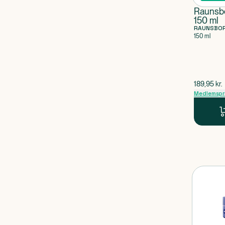
Raunsbo
150 ml
RAUNSBO
150 ml
$
gammel p
189,95
kr.
Medlemspr