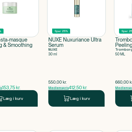
%
Spar 25%
Spar 2
nsta-masque
NUXE Nuxuriance Ultra
Trombo
ng & Smoothing
Serum
Peeling
NUXE
Trombor
30 ml
50 ML
ris
$
gammel pris
$
gammel 
.
550,00
kr.
660,00
k
153,75
kr.
412,50
kr.
is
Medlemspris
Medlemspr
Læg i kurv
Læg i kurv