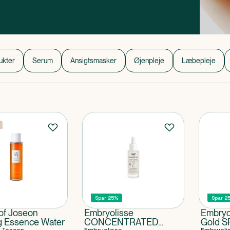
ukter
Serum
Ansigtsmasker
Øjenpleje
Læbepleje
Spar 25%
Spar 2
of Joseon
Embryolisse
Embryo
g Essence Water
CONCENTRATED
Gold S