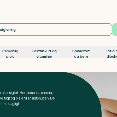
Personlig
Kosttilskud og
Graviditet
Fritid
pleje
vitaminer
og børn
tilbeh
je af ansigtet. Her finder du cremer,
ve fugt og pleje til ansigtshuden. De
creme dagligt.
ansigtscremer til for eksempel rødme,
tes en gang om dagen.