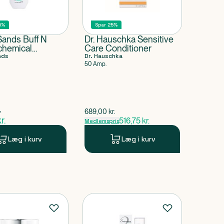
5%
Spar 25%
Sands Buff N
Dr. Hauschka Sensitive
chemical
Care Conditioner
nt
nds
Dr. Hauschka
50 Amp.
5 kr.
.
$
gammel pris
689,00
kr.
mel pris
r.
516,75
kr.
Medlemspris
uværende pris
Læg i kurv
Læg i kurv