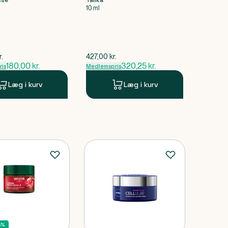
sse
Talika
10 ml
pris
$
gammel pris
r.
427,00
kr.
180,00
kr.
320,25
kr.
is
Medlemspris
Læg i kurv
Læg i kurv
5%