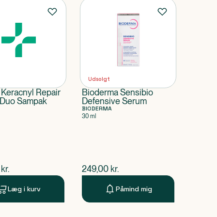
Udsolgt
 Keracnyl Repair
Bioderma Sensibio
 Duo Sampak
Defensive Serum
BIODERMA
30 ml
ende pris
$
nuværende pris
kr.
249,00
kr.
Læg i kurv
Påmind mig