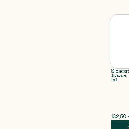
Sipaca
Sipacare
1 stk
$
nuvær
132,50
k