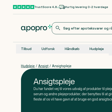
Gå til hovedindhold
TrustScore 4.8
Hurtig levering 0-2 hverdage
Tilbud
Udforsk
Håndkøb
Hudpleje
Hudpleje
/
Ansigt
/
Ansigtspleje
Ansigtspleje
Du har fundet vej til vores udvalg af produkter til ple
serum og andre plejeprodukter, der benyttes til at gi
fleste af os vil have gavn af at bruge en god ansigts
, at du skal være opmærksom på, at nogle 
Vidste du
anti-age, eller cremer med solfaktor kun skal benyt