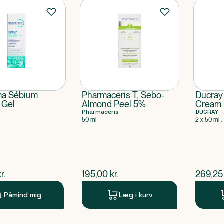
ma Sébium
Pharmaceris T, Sebo-
Ducray
 Gel
Almond Peel 5%
Cream
Pharmaceris
DUCRAY
50 ml
2 x 50 ml .
ende pris
$
nuværende pris
$
nuvær
r.
195,00
kr.
269,25
Påmind mig
Læg i kurv