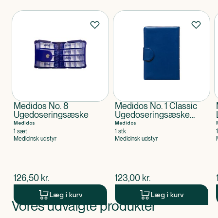
Produkter
Medidos No. 8
Medidos No. 1 Classic
Ugedoseringsæske
Ugedoseringsæske
Safir
Medidos
Medidos
1 sæt
1 stk
Medicinsk udstyr
Medicinsk udstyr
$
nuværende pris
$
nuværende pris
126,50
kr.
123,00
kr.
Læg i kurv
Læg i kurv
Vores udvalgte produkter
Produkt 1 af 0