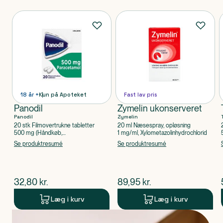
Produkter
18 år +
Kun på Apoteket
Fast lav pris
Panodil
Zymelin ukonserveret
Panodil
Zymelin
20 stk Filmovertrukne tabletter
20 ml Næsespray, opløsning
500 mg (Håndkøb,
1 mg/ml, Xylometazolinhydrochlorid
apoteksforbeholdt), Paracetamol
Se produktresumé
Se produktresumé
$
nuværende pris
$
nuværende pris
32,80
kr.
89,95
kr.
Læg i kurv
Læg i kurv
Produkt 1 af 0