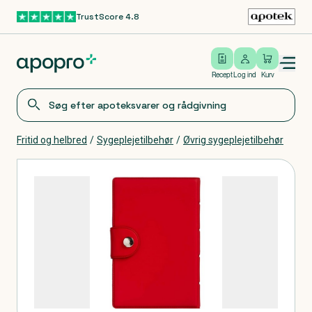
TrustScore 4.8
Gå til hovedindhold
Open/close menu
Log ind
Recept
Log ind
Kurv
Fritid og helbred
/
Sygeplejetilbehør
/
Øvrig sygeplejetilbehør