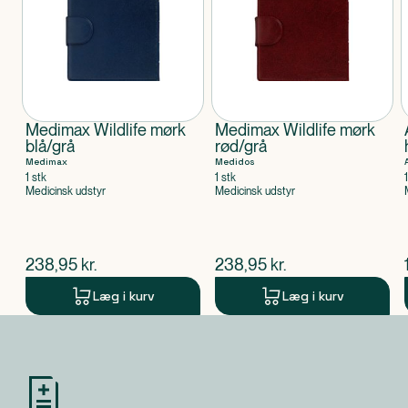
Medimax Wildlife mørk
Medimax Wildlife mørk
blå/grå
rød/grå
Medimax
Medidos
1 stk
1 stk
Medicinsk udstyr
Medicinsk udstyr
$
nuværende pris
$
nuværende pris
238,95
kr.
238,95
kr.
Læg i kurv
Læg i kurv
Produkt 1 af 0