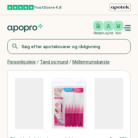
TrustScore 4.8
Gå til hovedindhold
Open/close menu
Log ind
Recept
Log ind
Kurv
Personlig pleje
/
Tand og mund
/
Mellemrumsbørste