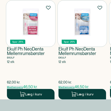
Produkter
Spar 25%
Spar 25%
Ekulf Ph NeoDenta
Ekulf Ph NeoDenta
Mellemrumsbørster
Mellemrumsbørster
EKULF
EKULF
12 stk
12 stk
$
gammel pris
$
gammel pris
62,00
kr.
62,00
kr.
46,50
kr.
46,50
kr.
Medlemspris
Medlemspris
Læg i kurv
Læg i kurv
Produkt 1 af 0