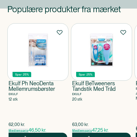
Populære produkter fra mærket
Produkter
Spar 25%
Spar 25%
Ekulf Ph NeoDenta
Ekulf BeTweeners
Mellemrumsbørster
Tandstik Med Tråd
EKULF
EKULF
12 stk
20 stk
$
gammel pris
$
gammel pris
62,00
kr.
63,00
kr.
46,50
kr.
47,25
kr.
Medlemspris
Medlemspris