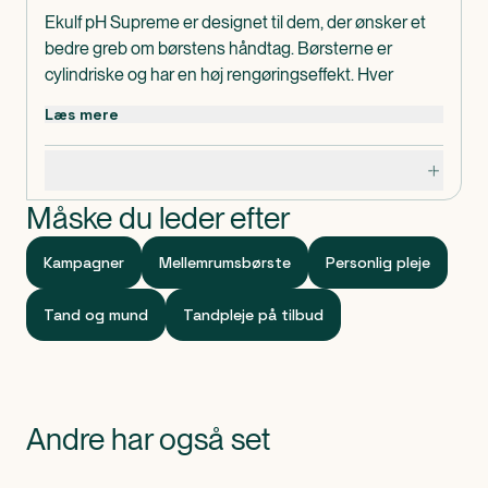
Ekulf pH Supreme er designet til dem, der ønsker et
bedre greb om børstens håndtag. Børsterne er
cylindriske og har en høj rengøringseffekt. Hver
mellemrumstandbørste er forsynet med et
Læs mere
plasthylster til at beskytte børsten. Hylsteret kan også
bruges som en forlængelse af selve håndtaget.
Specifikationer
Dosis og anvendelse
Bruges efter behov.
Måske du leder efter
Kampagner
Mellemrumsbørste
Personlig pleje
Tand og mund
Tandpleje på tilbud
Andre har også set