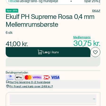
par 25% på udvalgt tand- og mundpleje
Tilbud
Spar 25% på udva
EKULF
Spar 25%
Ekulf PH Supreme Rosa 0,4 mm
Mellemrumsbørste
6 stk
Medlemspris
30,75
kr.
41,00
kr.
Læg i kurv
Betalingsmetoder:
Hurtig levering 0-2 hverdage
Fri fragt ved køb over 249 kr.*
Produktdetaljer