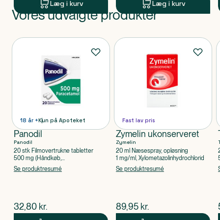
Læg i kurv
Læg i kurv
Vores udvalgte produkter
Produkt 1 af 0
Produkter
18 år +
Kun på Apoteket
Fast lav pris
Panodil
Zymelin ukonserveret
Panodil
Zymelin
20 stk Filmovertrukne tabletter
20 ml Næsespray, opløsning
500 mg (Håndkøb,
1 mg/ml, Xylometazolinhydrochlorid
apoteksforbeholdt), Paracetamol
Se produktresumé
Se produktresumé
$
nuværende pris
$
nuværende pris
32,80
kr.
89,95
kr.