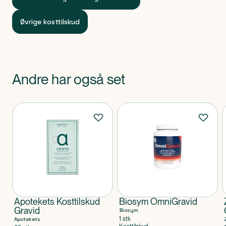
3 måneder henne i graviditeten.
Øvrige kosttilskud
Produktet er vegansk og er uden gelatine,
mælkeprotein, laktose eller gluten.
Dispenseringsform
Kapsler.
Andre har også set
Produkter
Apotekets Kosttilskud
Biosym OmniGravid
Gravid
Biosym
1 stk
Apotekets