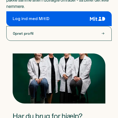
pakke samme aften i udvalgte områder - så bliver det ikke
nemmere.
Log ind med MitID
Opret profil
Har du brug for hjælp?