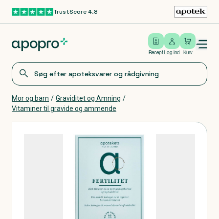
TrustScore 4.8
Gå til hovedindhold
Open/close menu
Log ind
Recept
Log ind
Kurv
Mor og barn
/
Graviditet og Amning
/
Vitaminer til gravide og ammende