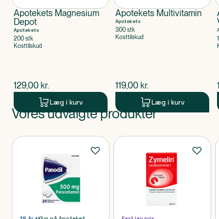
Apotekets Magnesium
Apotekets Multivitamin
Depot
Apotekets
300 stk
Apotekets
Kosttilskud
200 stk
Kosttilskud
$
nuværende pris
$
nuværende pris
129,00
kr.
119,00
kr.
Læg i kurv
Læg i kurv
Vores udvalgte produkter
Produkt 1 af 0
Produkter
18 år +
Kun på Apoteket
Fast lav pris