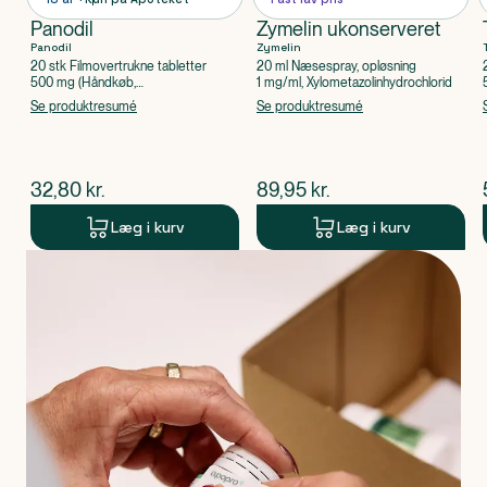
Panodil
Zymelin ukonserveret
Panodil
Zymelin
20 stk Filmovertrukne tabletter
20 ml Næsespray, opløsning
500 mg (Håndkøb,
1 mg/ml, Xylometazolinhydrochlorid
apoteksforbeholdt), Paracetamol
Se produktresumé
Se produktresumé
$
nuværende pris
$
nuværende pris
32,80
kr.
89,95
kr.
Læg i kurv
Læg i kurv
Produkt 1 af 0