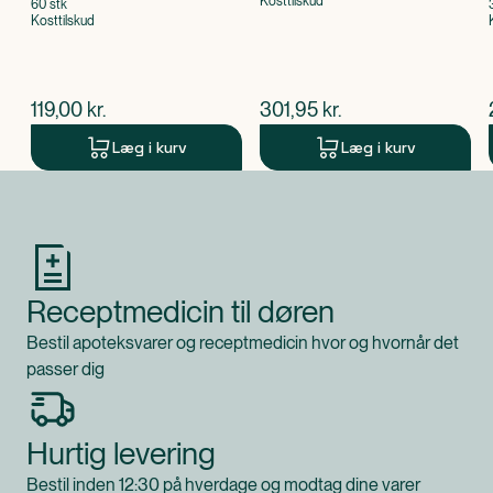
Kosttilskud
60 stk
Kosttilskud
$
nuværende pris
$
nuværende pris
119,00
kr.
301,95
kr.
Læg i kurv
Læg i kurv
Produkt 1 af 0
Receptmedicin til døren
Bestil apoteksvarer og receptmedicin hvor og hvornår det
passer dig
Hurtig levering
Bestil inden 12:30 på hverdage og modtag dine varer