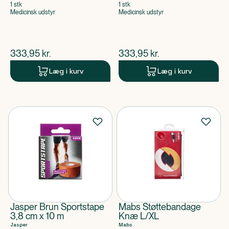
1 stk
1 stk
Medicinsk udstyr
Medicinsk udstyr
$
nuværende pris
$
nuværende pris
333,95
kr.
333,95
kr.
Læg i kurv
Læg i kurv
Jasper Brun Sportstape
Mabs Støttebandage
3,8 cm x 10 m
Knæ L/XL
Jasper
Mabs