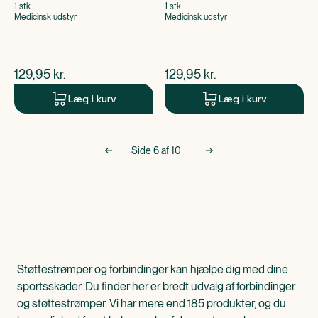
1 stk
1 stk
Medicinsk udstyr
Medicinsk udstyr
$
nuværende pris
$
nuværende pris
129,95
kr.
129,95
kr.
Læg i kurv
Læg i kurv
Side
6
af
10
Støttestrømper og forbindinger kan hjælpe dig med dine
sportsskader. Du finder her er bredt udvalg af forbindinger
og støttestrømper. Vi har mere end 185 produkter, og du