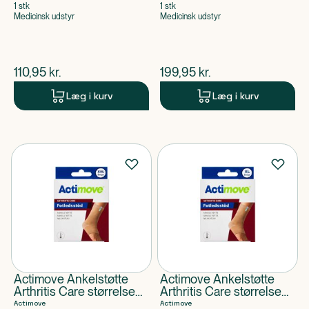
1 stk
1 stk
Medicinsk udstyr
Medicinsk udstyr
$
nuværende pris
$
nuværende pris
110,95
kr.
199,95
kr.
Læg i kurv
Læg i kurv
Actimove Ankelstøtte
Actimove Ankelstøtte
Arthritis Care størrelse
Arthritis Care størrelse
XXL
XL
Actimove
Actimove