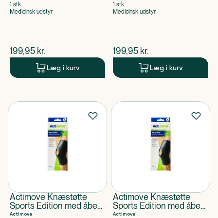
1 stk
1 stk
Medicinsk udstyr
Medicinsk udstyr
$
nuværende pris
$
nuværende pris
199,95
kr.
199,95
kr.
Læg i kurv
Læg i kurv
Actimove Knæstøtte
Actimove Knæstøtte
Sports Edition med åben
Sports Edition med åben
patella størrelse L
patella størrelse M
Actimove
Actimove