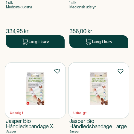
1 stk
1 stk
Medicinsk udstyr
Medicinsk udstyr
$
nuværende pris
$
nuværende pris
334,95
kr.
356,00
kr.
Læg i kurv
Læg i kurv
Udsolgt
Udsolgt
Jasper Bio
Jasper Bio
Håndledsbandage X-
Håndledsbandage Large
large
Jasper
Jasper