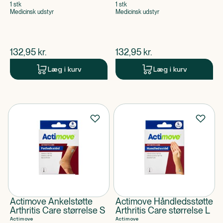
1 stk
1 stk
Medicinsk udstyr
Medicinsk udstyr
$
nuværende pris
$
nuværende pris
132,95
kr.
132,95
kr.
Læg i kurv
Læg i kurv
Actimove Ankelstøtte
Actimove Håndledsstøtte
Arthritis Care størrelse S
Arthritis Care størrelse L
Actimove
Actimove