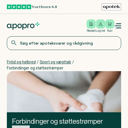
TrustScore 4.8
Gå til hovedindhold
Open/close menu
Log ind
Recept
Log ind
Kurv
Fritid og helbred
/
Sport og vægttab
/
Forbindinger og støttestrømper
Forbindinger og støttestrømper