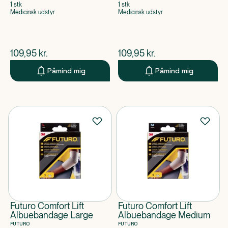
1 stk
1 stk
Medicinsk udstyr
Medicinsk udstyr
$
nuværende pris
$
nuværende pris
109,95
kr.
109,95
kr.
Påmind mig
Påmind mig
Futuro Comfort Lift
Futuro Comfort Lift
Albuebandage Large
Albuebandage Medium
FUTURO
FUTURO