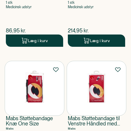
1 stk
1 stk
Medicinsk udstyr
Medicinsk udstyr
$
nuværende pris
$
nuværende pris
86,95
kr.
214,95
kr.
Læg i kurv
Læg i kurv
Mabs Støttebandage
Mabs Støttebandage til
Knæ One Size
Venstre Håndled med
Skinne One Size
Mabs
Mabs