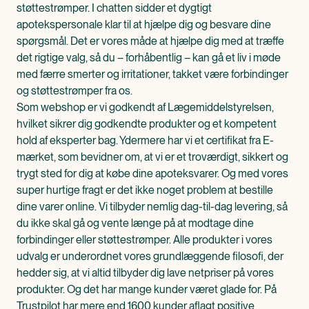
støttestrømper. I chatten sidder et dygtigt
apotekspersonale klar til at hjælpe dig og besvare dine
spørgsmål. Det er vores måde at hjælpe dig med at træffe
det rigtige valg, så du – forhåbentlig – kan gå et liv i møde
med færre smerter og irritationer, takket være forbindinger
og støttestrømper fra os.
Som webshop er vi godkendt af Lægemiddelstyrelsen,
hvilket sikrer dig godkendte produkter og et kompetent
hold af eksperter bag. Ydermere har vi et certifikat fra E-
mærket, som bevidner om, at vi er et troværdigt, sikkert og
trygt sted for dig at købe dine apoteksvarer. Og med vores
super hurtige fragt er det ikke noget problem at bestille
dine varer online. Vi tilbyder nemlig dag-til-dag levering, så
du ikke skal gå og vente længe på at modtage dine
forbindinger eller støttestrømper. Alle produkter i vores
udvalg er underordnet vores grundlæggende filosofi, der
hedder sig, at vi altid tilbyder dig lave netpriser på vores
produkter. Og det har mange kunder været glade for. På
Trustpilot har mere end 1600 kunder aflagt positive