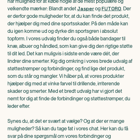
har mulighed for at købe nogle af de mest populære og
Jasper
FUTORO
velkendte mærker: Blandt andet
og
. Der
er derfor gode muligheder for, at du kan finde det produkt,
der hjælper dig med dine sportsskader. På den måde kan
du igen komme ud og dyrke din sportsgren i absolut
topform. I vores udvalg finder du også både bandager til
knæ, albuer og håndled, som kan give dig den rigtige støtte
til dit led. Det kan muligvis i sidste ende være dét, der
lindrer dine smerter. Kig dig omkring i vores brede udvalg af
støttestrømper og forbindinger, og find lige det produkt,
som du står og mangler. Vi håber på, at vores produkter
hjælper dig med at vinke farvel til drillende, irriterende
skader og smerter. Med et bredt udvalg har vi gjort det
nemt for dig at finde de forbindinger og støttestrømper, du
leder efter.
Synes du, at det er svært at vælge? Og at der er mange
muligheder? Så kan du tage fat i vores chat. Her kan du få
svar på dine spørgsmål om vores forbindinger og