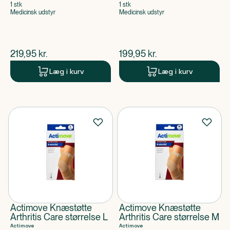
1 stk
1 stk
Medicinsk udstyr
Medicinsk udstyr
$
nuværende pris
$
nuværende pris
219,95
kr.
199,95
kr.
Læg i kurv
Læg i kurv
Actimove Knæstøtte
Actimove Knæstøtte
Arthritis Care størrelse L
Arthritis Care størrelse M
Actimove
Actimove