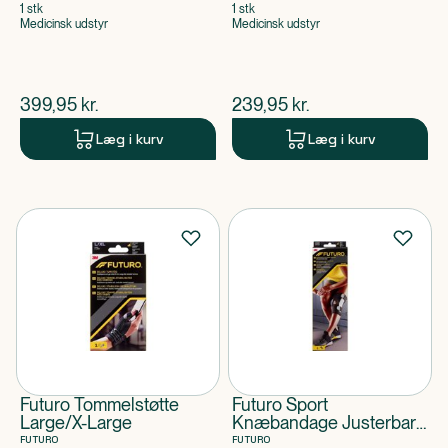
1 stk
1 stk
Medicinsk udstyr
Medicinsk udstyr
$
nuværende pris
$
nuværende pris
399,95
kr.
239,95
kr.
Læg i kurv
Læg i kurv
Futuro Tommelstøtte
Futuro Sport
Large/X-Large
Knæbandage Justerbar
One Size
FUTURO
FUTURO