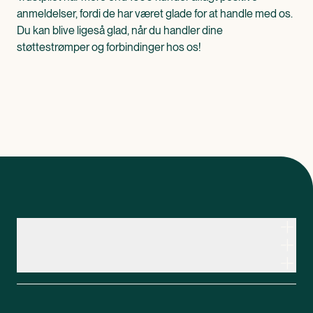
anmeldelser, fordi de har været glade for at handle med os.
Du kan blive ligeså glad, når du handler dine
støttestrømper og forbindinger hos os!
Kontakt apoteksteamet
Genveje
Om Apopro
Apopro Online Apotek
CVR: 37983446
Apopro guider
Om Apopro