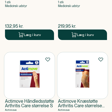
1 stk
1 stk
Medicinsk udstyr
Medicinsk udstyr
$
nuværende pris
$
nuværende pris
132,95
kr.
219,95
kr.
Læg i kurv
Læg i kurv
Actimove Håndledsstøtte
Actimove Knæstøtte
Arthritis Care størrelse S
Arthritis Care størrelse
XL
Actimove
Actimove