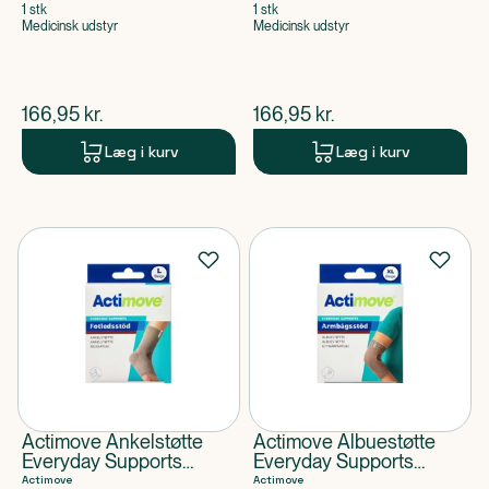
1 stk
1 stk
Medicinsk udstyr
Medicinsk udstyr
$
nuværende pris
$
nuværende pris
166,95
kr.
166,95
kr.
Læg i kurv
Læg i kurv
Actimove Ankelstøtte
Actimove Albuestøtte
Everyday Supports
Everyday Supports
størrelse L
størrelse XL
Actimove
Actimove