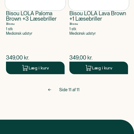
Bisou LOLA Paloma
Bisou LOLA Lava Brown
Brown +3 Læsebriller
+1 Læsebriller
Bisou
Bisou
1 stk
1 stk
Medicinsk udstyr
Medicinsk udstyr
$
nuværende pris
$
nuværende pris
349,00
kr.
349,00
kr.
Læg i kurv
Læg i kurv
Side
11
af
11