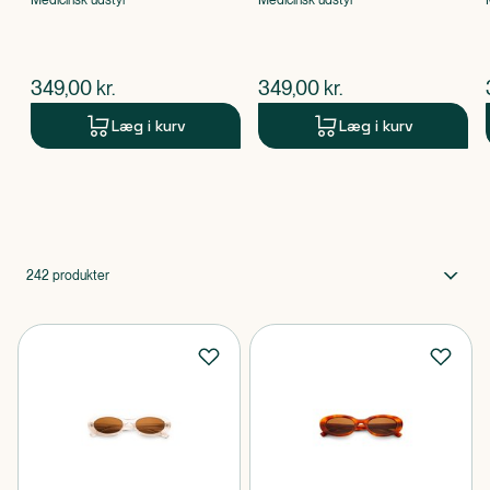
Medicinsk udstyr
Medicinsk udstyr
$
nuværende pris
$
nuværende pris
349,00
kr.
349,00
kr.
Læg i kurv
Læg i kurv
Produkt 1 af 0
242
produkter