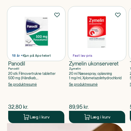
Produkter
18 år +
Kun på Apoteket
Fast lav pris
Panodil
Zymelin ukonserveret
Panodil
Zymelin
20 stk Filmovertrukne tabletter
20 ml Næsespray, opløsning
500 mg (Håndkøb,
1 mg/ml, Xylometazolinhydrochlorid
apoteksforbeholdt), Paracetamol
Se produktresumé
Se produktresumé
$
nuværende pris
$
nuværende pris
32,80
kr.
89,95
kr.
Læg i kurv
Læg i kurv
Produkt 1 af 0