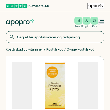
TrustScore 4.8
Gå til hovedindhold
Open/close menu
Log ind
Recept
Log ind
Kurv
Kosttilskud og vitaminer
/
Kosttilskud
/
Øvrige kosttilskud