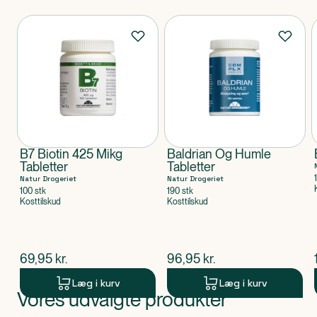
Produkter
B7 Biotin 425 Mikg
Baldrian Og Humle
Tabletter
Tabletter
Natur Drogeriet
Natur Drogeriet
100 stk
190 stk
Kosttilskud
Kosttilskud
$
nuværende pris
$
nuværende pris
69,95
kr.
96,95
kr.
Læg i kurv
Læg i kurv
Vores udvalgte produkter
Produkt 1 af 0