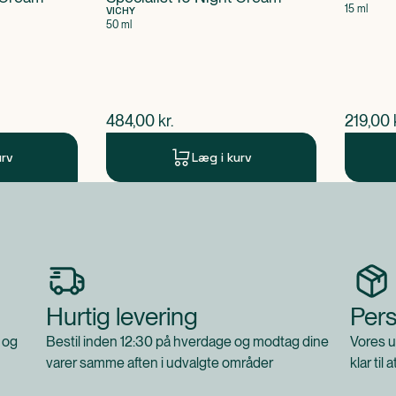
15 ml
VICHY
A BARK XTRACT •
50 ml
PTIDE-1 PALMITOYL
$
nuværende pris
$
nuvær
484,00
kr.
219,00
urv
Læg i kurv
Hurtig levering
Pers
 og
Bestil inden 12:30 på hverdage og modtag dine
Vores u
varer samme aften i udvalgte områder
klar til 