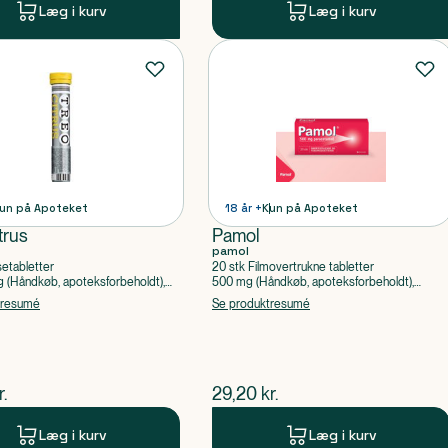
Læg i kurv
Læg i kurv
un på Apoteket
18 år +
Kun på Apoteket
trus
Pamol
pamol
setabletter
20 stk Filmovertrukne tabletter
(Håndkøb, apoteksforbeholdt),
500 mg (Håndkøb, apoteksforbeholdt),
ylsyre, Caffein
Paracetamol
tresumé
Se produktresumé
ende pris
$
nuværende pris
r.
29,20
kr.
Læg i kurv
Læg i kurv