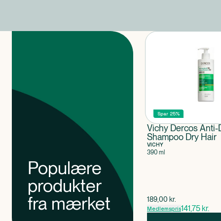
Produkter
Spar 25%
Vichy Dercos Anti-
Shampoo Dry Hair
VICHY
390 ml
Populære
produkter
fra mærket
$
gammel pris
189,00
kr.
141,75
kr.
Medlemspris