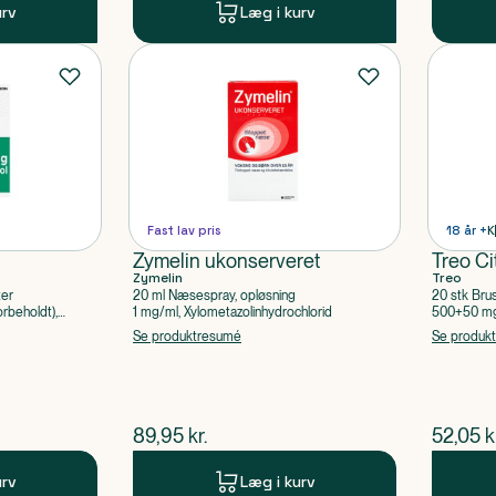
urv
Læg i kurv
Fast lav pris
18 år +
K
Zymelin ukonserveret
Treo Ci
Zymelin
Treo
ter
20 ml Næsespray, opløsning
20 stk Bru
rbeholdt),
1 mg/ml, Xylometazolinhydrochlorid
500+50 mg 
Acetylsalic
Se produktresumé
Se produk
$
nuværende pris
$
nuvær
89,95
kr.
52,05
k
urv
Læg i kurv