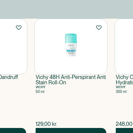
Dandruff
Vichy 48H Anti-Perspirant Anti
Vichy Ca
Stain Roll-On
Hydrati
VICHY
SPF30
VICHY
50 ml
300 ml
$
nuværende pris
$
nuvær
129,00
kr.
248,00