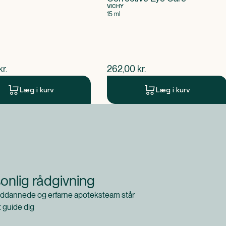
VICHY
15 ml
ende pris
$
nuværende pris
kr.
262,00
kr.
Læg i kurv
Læg i kurv
onlig rådgivning
ddannede og erfarne apoteksteam står
at guide dig