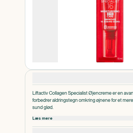
Produktdetaljer
Liftactiv Collagen Specialist Øjencreme er en av
forbedrer aldringstegn omkring øjnene for et mer
sund glød.
Produktet er dermatologisk testet.
Læs mere
Dosis og Anvendelse