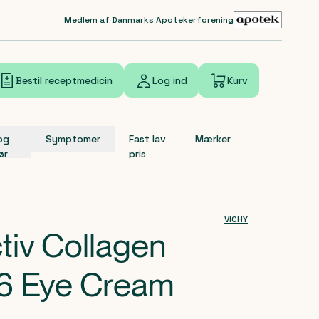
Medlem af Danmarks Apotekerforening
Bestil receptmedicin
Log ind
Kurv
 og
Symptomer
Fast lav
Mærker
ør
pris
VICHY
ctiv Collagen
 16 Eye Cream