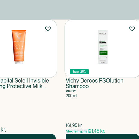
Spar 25%
pital Soleil Invisible
Vichy Dercos PSOlution
ng Protective Milk
Shampoo
VICHY
200 ml
$
gammel pris
161,95
kr.
ende pris
kr.
121,45
kr.
Medlemspris