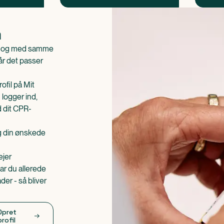
n
is og med samme
når det passer
ofil på Mit
 logger ind,
d dit CPR-
æg din ønskede
ejer
ar du allerede
er - så bliver
Opret
profil