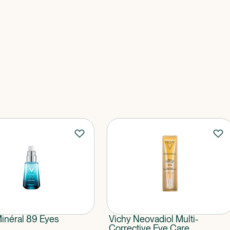
inéral 89 Eyes
Vichy Neovadiol Multi-
Corrective Eye Care