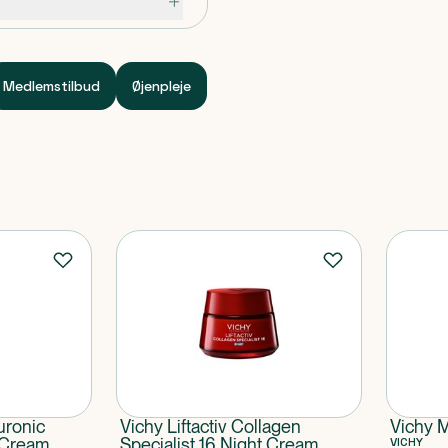
optimalt resultat anbefales
es sammen med Collagen
Medlemstilbud
Øjenpleje
IN DIMETHICONE •
• ISONONYL
NAT. • CETYL ALCOHOL •
BUTYLENE GLYCOL •
OPYLENE GLYCOL •
POLYMER • AMMONIUM
ACID •
E • SODIUM CITRATE •
TATE • XANTHAN GUM •
 • CAPRYLOYL
IUM LACTATE • MYRISTIC
LYSORBATE 20 • SORBITOL
uronic
Vichy Liftactiv Collagen
Vichy M
LENE GLYCOL •
e Cream
Specialist 16 Night Cream
VICHY