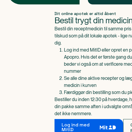
Produkt 1 af 0
Dit online apotek er altid åbent
Bestil trygt din medici
Bestil din receptmedicin til samme pr
tilskud som på dit lokale apotek - lige 
dig.
Log ind med MitID eller opret en pr
Apopro. Hvis det er første gang du
beder vi også om at verificere me
nummer
Se alle dine aktive recepter og l
medicin i kurven
Færdiggør din bestilling som du pl
Bestiller du inden 12:30 på hverdage, h
din pakke samme aften i udvalgte områd
det ikke nemmere.
Log ind med
MitID