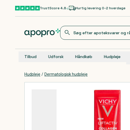
Gå til hovedindhold
TrustScore 4.8
Hurtig levering 0-2 hverdage
Tilbud
Udforsk
Håndkøb
Hudpleje
Hudpleje
/
Dermatologisk hudpleje