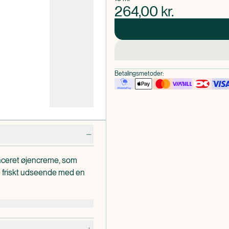
264,00
kr.
Betalingsmetoder:
anceret øjencreme, som
e friskt udseende med en