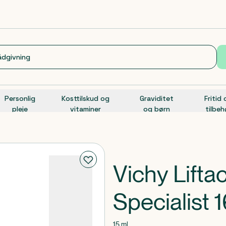
Personlig
Kosttilskud og
Graviditet
Fritid
pleje
vitaminer
og børn
tilbeh
Vichy Lifta
Specialist
15 ml