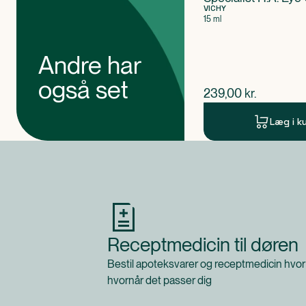
VICHY
HYDROLYZED RICE PROTEIN • EPERUA FALCAT
15 ml
ACETYL TETRAPEPTIDE-9 • PALMITOYL TRIPE
TETRAPEPTIDE-7.
Andre har
Klassificeret som
også set
$
nuværende pris
239,00
kr.
Produktet er et kosmetisk produkt.
Læg i k
Produkt 1 af 0
Receptmedicin til døren
Bestil apoteksvarer og receptmedicin hvor
hvornår det passer dig