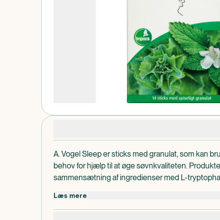
Produktdetaljer
A. Vogel Sleep er sticks med granulat, som kan bru
behov for hjælp til at øge søvnkvaliteten. Produkte
sammensætning af ingredienser med L-tryptophan
citronmelisseekstrakt og magnesiumcitrat. Nem at 
Læs mere
munden og velegnet til langtidsbrug uden bivirkni