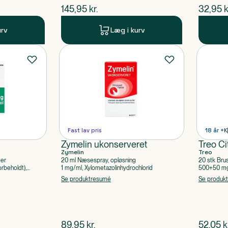
$
nuværende pris
$
nuvær
145,95
kr.
32,95
k
urv
Læg i kurv
Fast lav pris
18 år +
K
Zymelin ukonserveret
Treo Ci
Zymelin
Treo
ter
20 ml Næsespray, opløsning
20 stk Bru
rbeholdt),
1 mg/ml, Xylometazolinhydrochlorid
500+50 mg 
Acetylsalic
Se produktresumé
Se produk
$
nuværende pris
$
nuvær
89,95
kr.
52,05
k