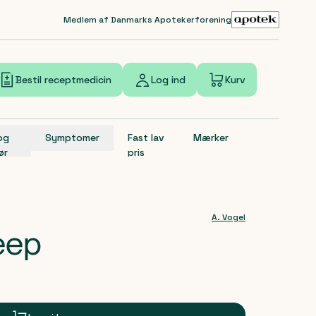
Medlem af Danmarks Apotekerforening
Bestil receptmedicin
Log ind
Kurv
 og
Symptomer
Fast lav
Mærker
ør
pris
A. Vogel
eep