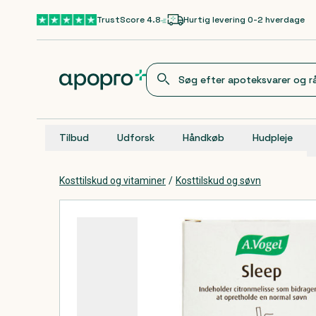
Gå til hovedindhold
TrustScore 4.8
Hurtig levering 0-2 hverdage
Tilbud
Udforsk
Håndkøb
Hudpleje
Kosttilskud og vitaminer
/
Kosttilskud og søvn