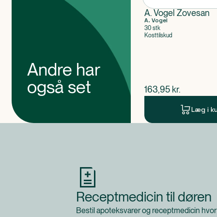
Klassificeret som
A. Vogel Zovesan
Produktet er et kosttilskud.
A. Vogel
30 stk
Kosttilskud
Andre har
også set
$
nuværende pris
163,95
kr.
Læg i k
Produkt 1 af 0
Receptmedicin til døren
Bestil apoteksvarer og receptmedicin hvor