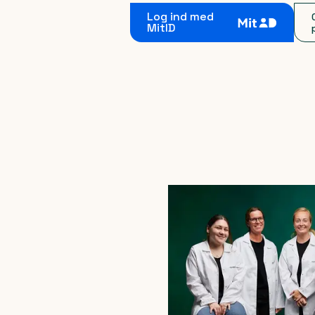
Log ind med
MitID