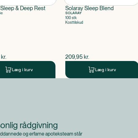
 Sleep & Deep Rest
Solaray Sleep Blend
ic
SOLARAY
100 stk
Kosttilskud
ende pris
$
nuværende pris
kr.
209,95
kr.
Læg i kurv
Læg i kurv
onlig rådgivning
ddannede og erfarne apoteksteam står