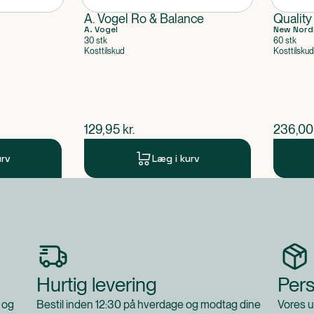
A. Vogel Ro & Balance
Quality
A. Vogel
New Nord
30 stk
60 stk
Kosttilskud
Kosttilskud
$
nuværende pris
$
nuvær
129,95
kr.
236,00
urv
Læg i kurv
Hurtig levering
Pers
 og
Bestil inden 12:30 på hverdage og modtag dine
Vores u