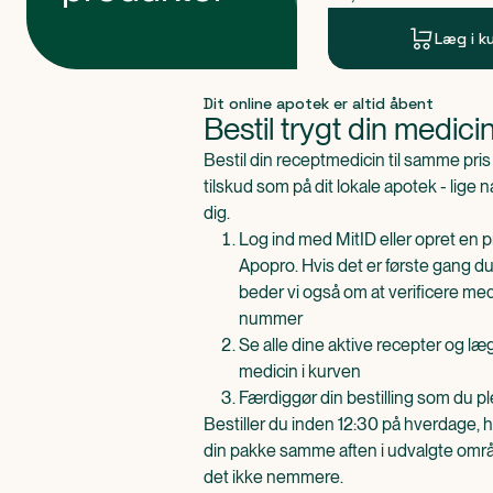
Læg i k
Produkt 1 af 0
Dit online apotek er altid åbent
Bestil trygt din medici
Bestil din receptmedicin til samme pr
tilskud som på dit lokale apotek - lige 
dig.
Log ind med MitID eller opret en pr
Apopro. Hvis det er første gang du
beder vi også om at verificere me
nummer
Se alle dine aktive recepter og l
medicin i kurven
Færdiggør din bestilling som du pl
Bestiller du inden 12:30 på hverdage, h
din pakke samme aften i udvalgte områd
det ikke nemmere.