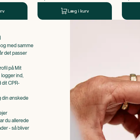
urv
Læg i kurv
n
is og med samme
når det passer
ofil på Mit
 logger ind,
d dit CPR-
æg din ønskede
ejer
ar du allerede
er - så bliver