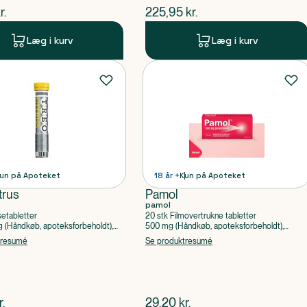
ende pris
$
nuværende pris
r.
225,95
kr.
Læg i kurv
Læg i kurv
un på Apoteket
18 år +
Kun på Apoteket
trus
Pamol
pamol
setabletter
20 stk Filmovertrukne tabletter
(Håndkøb, apoteksforbeholdt),
500 mg (Håndkøb, apoteksforbeholdt),
ylsyre, Caffein
Paracetamol
tresumé
Se produktresumé
ende pris
$
nuværende pris
r.
29,20
kr.