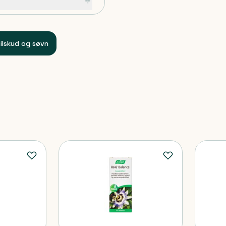
ilskud og søvn
0-60 min.
glycosider fra stevia),
Citronmelissebladekstrakt
rakt (Lactuca sativa L.),
magsstoffer), (arabisk
lte af fedtsyrer), Syre