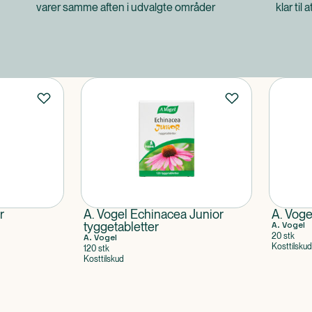
varer samme aften i udvalgte områder
klar til 
r
A. Vogel Echinacea Junior
A. Voge
tyggetabletter
A. Vogel
20 stk
A. Vogel
Kosttilskud
120 stk
Kosttilskud