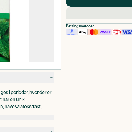
Betalingsmetoder:
ges i perioder, hvor der er
t har en unik
, havesalatekstrakt,
indtage ved at drysse ind i
nger.