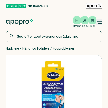
TrustScore 4.8
Gå til hovedindhold
Open/close menu
Log ind
Recept
Log ind
Kurv
Hudpleje
/
Hånd- og fodpleje
/
Fodproblemer
Produkter