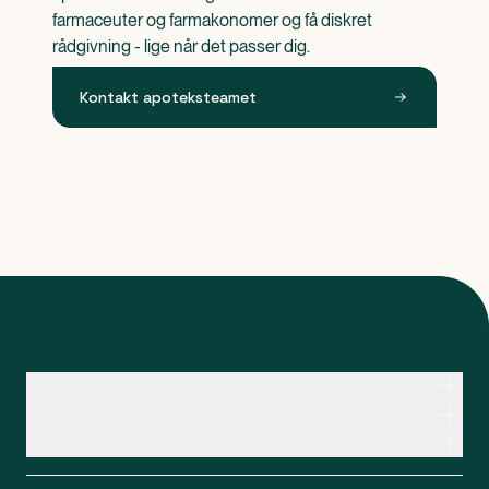
farmaceuter og farmakonomer og få diskret 
rådgivning - lige når det passer dig.
Kontakt apoteksteamet
Kontakt apoteksteamet
Genveje
Om Apopro
Apopro Online Apotek
CVR: 37983446
Apopro guider