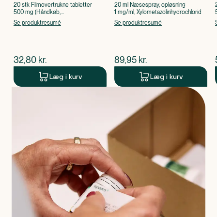
20 stk Filmovertrukne tabletter
20 ml Næsespray, opløsning
500 mg (Håndkøb,
1 mg/ml, Xylometazolinhydrochlorid
apoteksforbeholdt), Paracetamol
Se produktresumé
Se produktresumé
$
nuværende pris
$
nuværende pris
32,80
kr.
89,95
kr.
Læg i kurv
Læg i kurv
Produkt 1 af 0