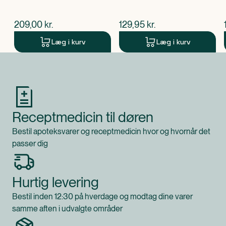
$
nuværende pris
$
nuværende pris
209,00
kr.
129,95
kr.
Læg i kurv
Læg i kurv
Produkt 1 af 0
Receptmedicin til døren
Bestil apoteksvarer og receptmedicin hvor og hvornår det
passer dig
Hurtig levering
Bestil inden 12:30 på hverdage og modtag dine varer
samme aften i udvalgte områder