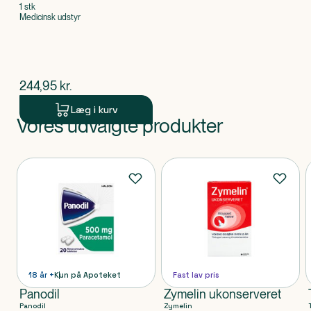
1 stk
Medicinsk udstyr
$
nuværende pris
244,95
kr.
Læg i kurv
Vores udvalgte produkter
Produkt 1 af 0
Produkter
18 år +
Kun på Apoteket
Fast lav pris
Panodil
Zymelin ukonserveret
Panodil
Zymelin