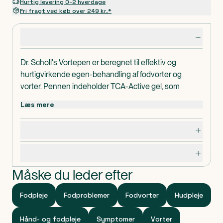
Hurtig levering 0-2 hverdage
Fri fragt ved køb over 249 kr.*
Produktdetaljer
Dr. Scholl's Vortepen er beregnet til effektiv og
hurtigvirkende egen-behandling af fodvorter og
vorter. Pennen indeholder TCA-Active gel, som
fremkalder afskalning af inficeret hud.
Læs mere
Bemærkning
KUN til fodvorter og vorter på hænder og fødder.
Dosering, opbevaring og indhold
Brug ikke hvis huden er indtakt.
Dette produkt er ikke velegnet til brug, hvis du har
Specifikationer
diabetes eller dårlig blodcirkulation.
Må ikke anvendes af børn under 4 år, og skal
Måske du leder efter
opbevares utilgængeligt for børn.
Fodpleje
Fodproblemer
Fodvorter
Hudpleje
Hånd- og fodpleje
Symptomer
Vorter