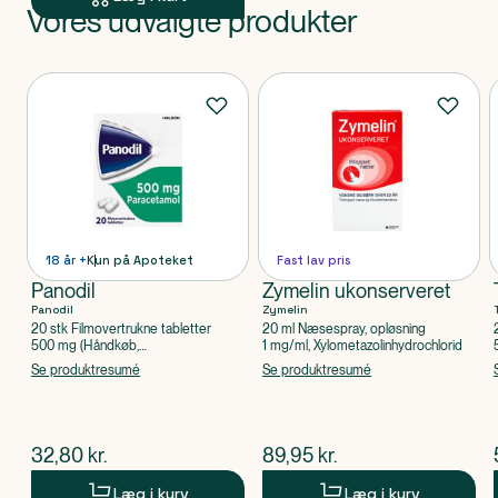
Vores udvalgte produkter
Produkt 1 af 0
Produkter
18 år +
Kun på Apoteket
Fast lav pris
Panodil
Zymelin ukonserveret
Panodil
Zymelin
20 stk Filmovertrukne tabletter
20 ml Næsespray, opløsning
500 mg (Håndkøb,
1 mg/ml, Xylometazolinhydrochlorid
apoteksforbeholdt), Paracetamol
Se produktresumé
Se produktresumé
$
nuværende pris
$
nuværende pris
32,80
kr.
89,95
kr.
Læg i kurv
Læg i kurv