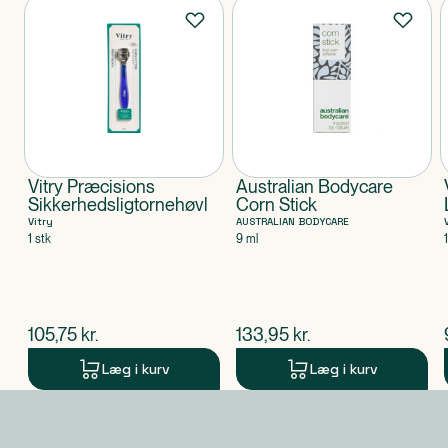
Produkter
Vitry Præcisions
Australian Bodycare
Sikkerhedsligtornehøvl
Corn Stick
Vitry
AUSTRALIAN BODYCARE
1 stk
9 ml
$
nuværende pris
$
nuværende pris
105,75
kr.
133,95
kr.
Læg i kurv
Læg i kurv
Produkt 1 af 0