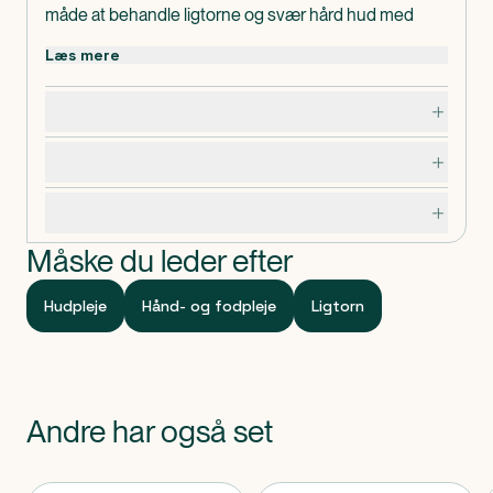
måde at behandle ligtorne og svær hård hud med
synlige resultater set inden for den første uge.
Læs mere
Dosering, opbevaring og indhold
Advarsler og forsigtighedsregler
Specifikationer
Måske du leder efter
Hudpleje
Hånd- og fodpleje
Ligtorn
Andre har også set