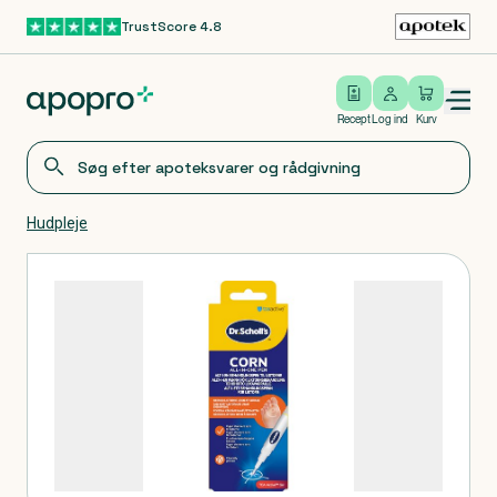
TrustScore 4.8
Gå til hovedindhold
Open/close menu
Log ind
Recept
Log ind
Kurv
Hudpleje