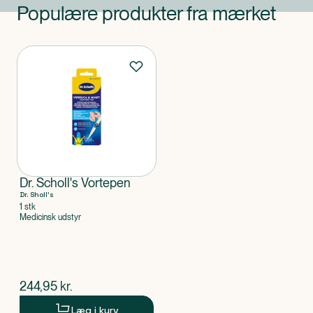
Populære produkter fra mærket
Produkter
Dr. Scholl's Vortepen
Dr. Sholl's
1 stk
Medicinsk udstyr
$
nuværende pris
244,95
kr.
Læg i kurv