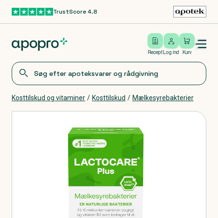
TrustScore 4.8
Gå til hovedindhold
Open/close menu
Log ind
Recept
Log ind
Kurv
Kosttilskud og vitaminer
/
Kosttilskud
/
Mælkesyrebakterier
Produkter