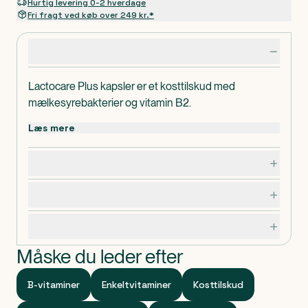
Hurtig levering 0-2 hverdage
Fri fragt ved køb over 249 kr.*
Produktdetaljer
Lactocare Plus kapsler er et kosttilskud med
mælkesyrebakterier og vitamin B2.
Læs mere
Dosering, opbevaring og indhold
Advarsler og forsigtighedsregler
Specifikationer
Måske du leder efter
B-vitaminer
Enkeltvitaminer
Kosttilskud