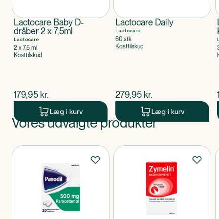
Lactocare Baby D-
Lactocare Daily
dråber 2 x 7,5ml
Lactocare
60 stk
Lactocare
Kosttilskud
2 x 7,5 ml
Kosttilskud
$
nuværende pris
$
nuværende pris
179,95
kr.
279,95
kr.
Læg i kurv
Læg i kurv
Vores udvalgte produkter
Produkt 1 af 0
Produkter