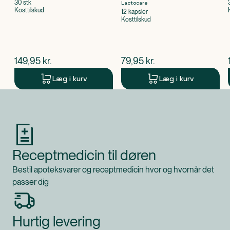
30 stk
Lactocare
Kosttilskud
12 kapsler
Kosttilskud
$
nuværende pris
$
nuværende pris
149,95
kr.
79,95
kr.
Læg i kurv
Læg i kurv
Produkt 1 af 0
Receptmedicin til døren
Bestil apoteksvarer og receptmedicin hvor og hvornår det
passer dig
Hurtig levering