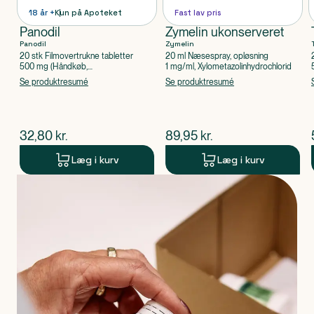
18 år +
Kun på Apoteket
Fast lav pris
Panodil
Zymelin ukonserveret
Panodil
Zymelin
20 stk Filmovertrukne tabletter
20 ml Næsespray, opløsning
500 mg (Håndkøb,
1 mg/ml, Xylometazolinhydrochlorid
apoteksforbeholdt), Paracetamol
Se produktresumé
Se produktresumé
$
nuværende pris
$
nuværende pris
32,80
kr.
89,95
kr.
Læg i kurv
Læg i kurv
Produkt 1 af 0