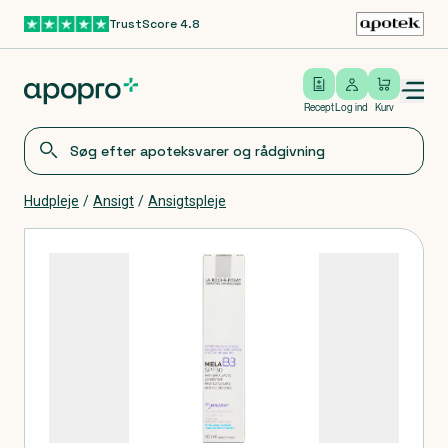
TrustScore 4.8
Gå til hovedindhold
Open/close menu
Log ind
Recept
Log ind
Kurv
Hudpleje
/
Ansigt
/
Ansigtspleje