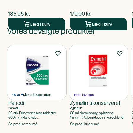
$
nuværende pris
$
nuværende pris
185,95
kr.
179,00
kr.
Læg i kurv
Læg i kurv
Vores udvalgte produkter
Produkt 1 af 0
Produkter
18 år +
Kun på Apoteket
Fast lav pris
Panodil
Zymelin ukonserveret
Panodil
Zymelin
20 stk Filmovertrukne tabletter
20 ml Næsespray, opløsning
500 mg (Håndkøb,
1 mg/ml, Xylometazolinhydrochlorid
apoteksforbeholdt), Paracetamol
Se produktresumé
Se produktresumé