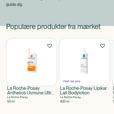
guide dig
Populære produkter fra mærket
Produkter
Fast lav pris
La Roche-Posay
La Roche-Posay Lipikar
Anthelios Uvmune Ultra
Lait Bodylotion
Light SPF50+
La Roche-Posay
La Roche-Posay
50 ml
400 ml