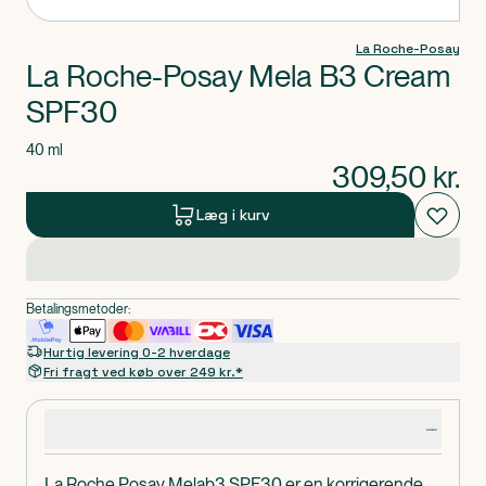
La Roche-Posay
La Roche-Posay Mela B3 Cream
SPF30
40 ml
309,50
kr.
Læg i kurv
Betalingsmetoder:
Hurtig levering 0-2 hverdage
Fri fragt ved køb over 249 kr.*
Produktdetaljer
La Roche Posay Melab3 SPF30 er en korrigerende